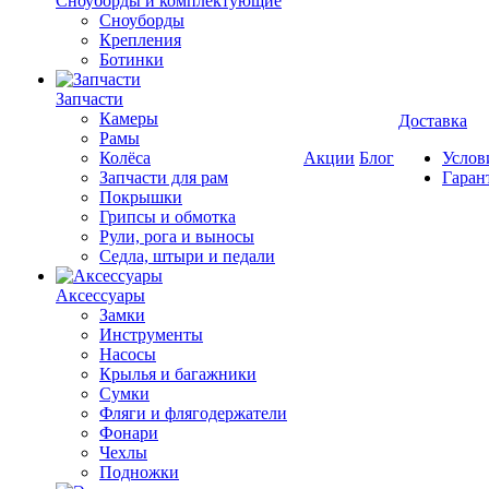
Cноуборды и комплектующие
Сноуборды
Крепления
Ботинки
Запчасти
Камеры
Доставка
Рамы
Колёса
Акции
Блог
Услов
Запчасти для рам
Гаран
Покрышки
Грипсы и обмотка
Рули, рога и выносы
Седла, штыри и педали
Аксессуары
Замки
Инструменты
Насосы
Крылья и багажники
Сумки
Фляги и флягодержатели
Фонари
Чехлы
Подножки