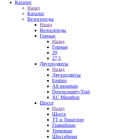
Каталог
Назад
Каталог
Велосипеды
Назад
Велосипеды
Горные
Назад
Горные
29
27,5
Двухподвесы
Назад
Двухподвесы
Enduro
All mountain
Downcountry/Trail
XC Marathon
Шоссе
Назад
Шоссе
ТТ и Триатлон
Гравийные
Трековые
Шоссейные