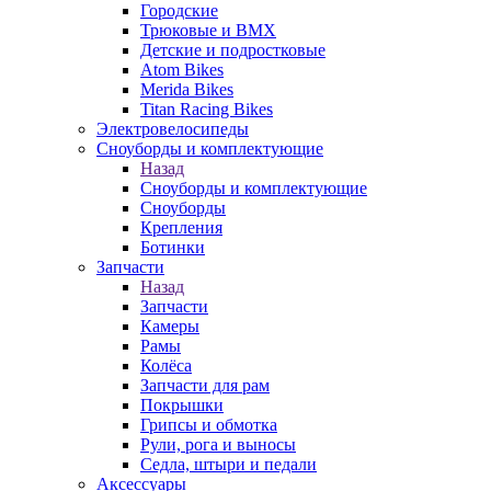
Городские
Трюковые и BMX
Детские и подростковые
Atom Bikes
Merida Bikes
Titan Racing Bikes
Электровелосипеды
Cноуборды и комплектующие
Назад
Cноуборды и комплектующие
Сноуборды
Крепления
Ботинки
Запчасти
Назад
Запчасти
Камеры
Рамы
Колёса
Запчасти для рам
Покрышки
Грипсы и обмотка
Рули, рога и выносы
Седла, штыри и педали
Аксессуары