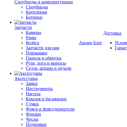
Cноуборды и комплектующие
Сноуборды
Крепления
Ботинки
Запчасти
Камеры
Доставка
Рамы
Колёса
Акции
Блог
Услов
Запчасти для рам
Гаран
Покрышки
Грипсы и обмотка
Рули, рога и выносы
Седла, штыри и педали
Аксессуары
Замки
Инструменты
Насосы
Крылья и багажники
Сумки
Фляги и флягодержатели
Фонари
Чехлы
Подножки