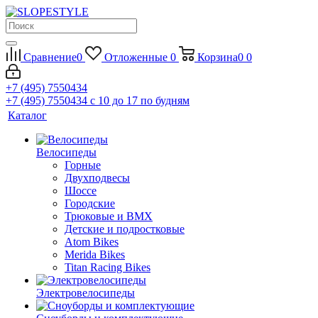
Сравнение
0
Отложенные
0
Корзина
0
0
+7 (495) 7550434
+7 (495) 7550434
с 10 до 17 по будням
Каталог
Велосипеды
Горные
Двухподвесы
Шоссе
Городские
Трюковые и BMX
Детские и подростковые
Atom Bikes
Merida Bikes
Titan Racing Bikes
Электровелосипеды