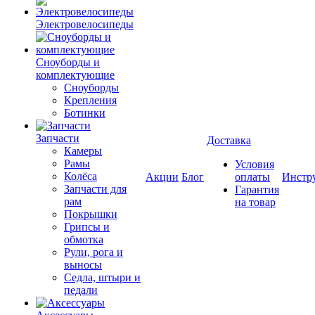
Электровелосипеды
Cноуборды и
комплектующие
Сноуборды
Крепления
Ботинки
Запчасти
Доставка
Камеры
Рамы
Условия
Колёса
Акции
Блог
оплаты
Инстр
Запчасти для
Гарантия
рам
на товар
Покрышки
Грипсы и
обмотка
Рули, рога и
выносы
Седла, штыри и
педали