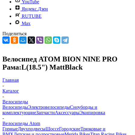
YouTube
Яндекс.Дзен
RUTUBE
Max
Поделиться
Велосипед ATOM BION NINE PRO
Рама:L(18.5") MattBlack
Главная
-
Каталог
-
Велосипеды
Велосипеды
Электровелосипеды
Cноуборды и
комплектующие
Запчасти
Аксессуары
Экипировка
-
Велосипеды Atom
Горные
Двухподвесы
Шоссе
Городские
Трюковые и
BMX
Детские и подростковые
Merida Bikes
Titan Racing Bikes