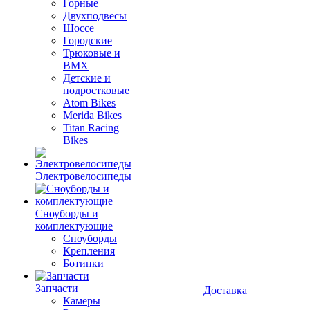
Горные
Двухподвесы
Шоссе
Городские
Трюковые и
BMX
Детские и
подростковые
Atom Bikes
Merida Bikes
Titan Racing
Bikes
Электровелосипеды
Cноуборды и
комплектующие
Сноуборды
Крепления
Ботинки
Запчасти
Доставка
Камеры