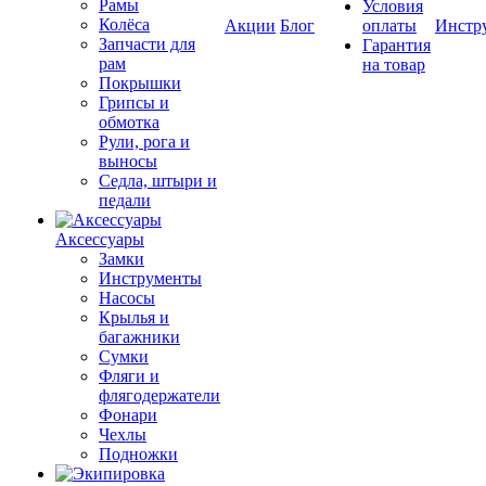
Рамы
Условия
Колёса
Акции
Блог
оплаты
Инстр
Запчасти для
Гарантия
рам
на товар
Покрышки
Грипсы и
обмотка
Рули, рога и
выносы
Седла, штыри и
педали
Аксессуары
Замки
Инструменты
Насосы
Крылья и
багажники
Сумки
Фляги и
флягодержатели
Фонари
Чехлы
Подножки