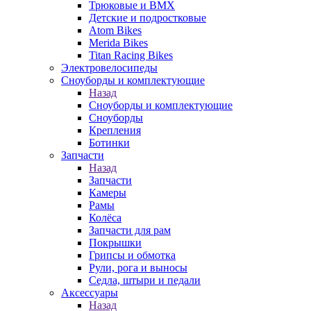
Трюковые и BMX
Детские и подростковые
Atom Bikes
Merida Bikes
Titan Racing Bikes
Электровелосипеды
Cноуборды и комплектующие
Назад
Cноуборды и комплектующие
Сноуборды
Крепления
Ботинки
Запчасти
Назад
Запчасти
Камеры
Рамы
Колёса
Запчасти для рам
Покрышки
Грипсы и обмотка
Рули, рога и выносы
Седла, штыри и педали
Аксессуары
Назад