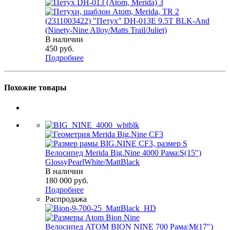
(2311003422) "Петух" DH-013E 9.5T BLK-And
(Ninety-Nine Alloy/Matts Trail/Juliet)
В наличии
450
руб.
Подробнее
Похожие товары
Велосипед Merida Big.Nine 4000 Рама:S(15")
GlossyPearlWhite/MattBlack
В наличии
180 000
руб.
Подробнее
Распродажа
Велосипед ATOM BION NINE 700 Рама:M(17")