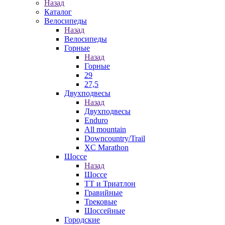
Назад
Каталог
Велосипеды
Назад
Велосипеды
Горные
Назад
Горные
29
27,5
Двухподвесы
Назад
Двухподвесы
Enduro
All mountain
Downcountry/Trail
XC Marathon
Шоссе
Назад
Шоссе
ТТ и Триатлон
Гравийные
Трековые
Шоссейные
Городские