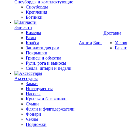
Cноуборды и комплектующие
Сноуборды
Крепления
Ботинки
Запчасти
Камеры
Доставка
Рамы
Колёса
Акции
Блог
Услов
Запчасти для рам
Гаран
Покрышки
Грипсы и обмотка
Рули, рога и выносы
Седла, штыри и педали
Аксессуары
Замки
Инструменты
Насосы
Крылья и багажники
Сумки
Фляги и флягодержатели
Фонари
Чехлы
Подножки