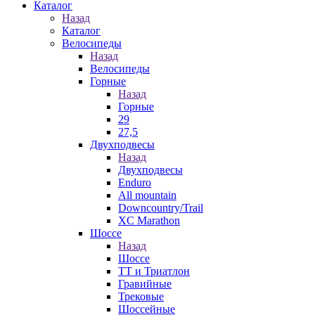
Каталог
Назад
Каталог
Велосипеды
Назад
Велосипеды
Горные
Назад
Горные
29
27,5
Двухподвесы
Назад
Двухподвесы
Enduro
All mountain
Downcountry/Trail
XC Marathon
Шоссе
Назад
Шоссе
ТТ и Триатлон
Гравийные
Трековые
Шоссейные