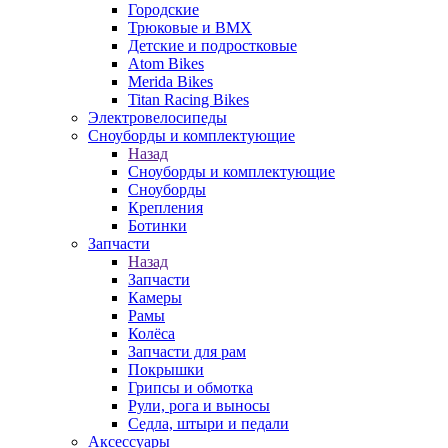
Городские
Трюковые и BMX
Детские и подростковые
Atom Bikes
Merida Bikes
Titan Racing Bikes
Электровелосипеды
Cноуборды и комплектующие
Назад
Cноуборды и комплектующие
Сноуборды
Крепления
Ботинки
Запчасти
Назад
Запчасти
Камеры
Рамы
Колёса
Запчасти для рам
Покрышки
Грипсы и обмотка
Рули, рога и выносы
Седла, штыри и педали
Аксессуары