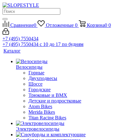
Сравнение
0
Отложенные
0
Корзина
0
0
+7 (495) 7550434
+7 (495) 7550434
с 10 до 17 по будням
Каталог
Велосипеды
Горные
Двухподвесы
Шоссе
Городские
Трюковые и BMX
Детские и подростковые
Atom Bikes
Merida Bikes
Titan Racing Bikes
Электровелосипеды