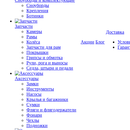
Cноуборды и комплектующие
Сноуборды
Крепления
Ботинки
Запчасти
Камеры
Доставка
Рамы
Колёса
Акции
Блог
Услов
Запчасти для рам
Гаран
Покрышки
Грипсы и обмотка
Рули, рога и выносы
Седла, штыри и педали
Аксессуары
Замки
Инструменты
Насосы
Крылья и багажники
Сумки
Фляги и флягодержатели
Фонари
Чехлы
Подножки