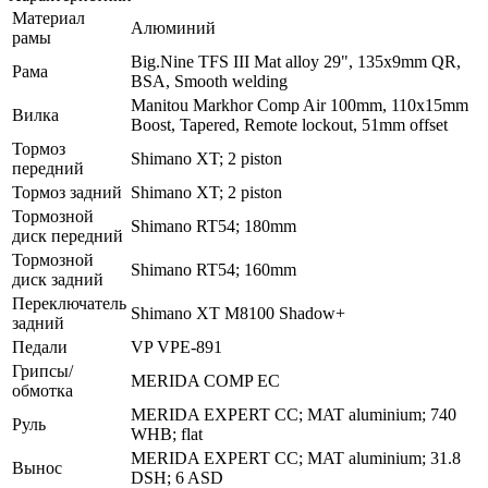
Материал
Алюминий
рамы
Big.Nine TFS III Mat alloy 29", 135x9mm QR,
Рама
BSA, Smooth welding
Manitou Markhor Comp Air 100mm, 110x15mm
Вилка
Boost, Tapered, Remote lockout, 51mm offset
Тормоз
Shimano XT; 2 piston
передний
Тормоз задний
Shimano XT; 2 piston
Тормозной
Shimano RT54; 180mm
диск передний
Тормозной
Shimano RT54; 160mm
диск задний
Переключатель
Shimano XT M8100 Shadow+
задний
Педали
VP VPE-891
Грипсы/
MERIDA COMP EC
обмотка
MERIDA EXPERT CC; MAT aluminium; 740
Руль
WHB; flat
MERIDA EXPERT CC; MAT aluminium; 31.8
Вынос
DSH; 6 ASD