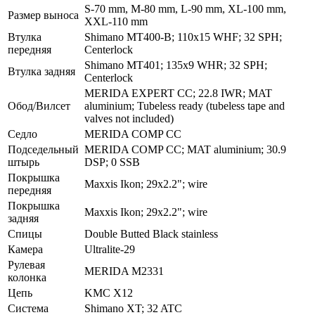
S-70 mm, M-80 mm, L-90 mm, XL-100 mm,
Размер выноса
XXL-110 mm
Втулка
Shimano MT400-B; 110x15 WHF; 32 SPH;
передняя
Centerlock
Shimano MT401; 135x9 WHR; 32 SPH;
Втулка задняя
Centerlock
MERIDA EXPERT CC; 22.8 IWR; MAT
Обод/Вилсет
aluminium; Tubeless ready (tubeless tape and
valves not included)
Седло
MERIDA COMP CC
Подседельный
MERIDA COMP CC; MAT aluminium; 30.9
штырь
DSP; 0 SSB
Покрышка
Maxxis Ikon; 29x2.2"; wire
передняя
Покрышка
Maxxis Ikon; 29x2.2"; wire
задняя
Спицы
Double Butted Black stainless
Камера
Ultralite-29
Рулевая
MERIDA M2331
колонка
Цепь
KMC X12
Система
Shimano XT; 32 ATC