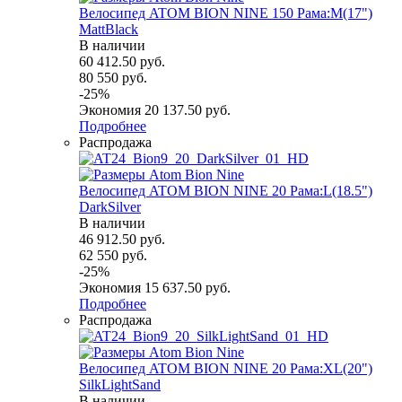
Велосипед ATOM BION NINE 150 Рама:M(17")
MattBlack
В наличии
60 412.50
руб.
80 550
руб.
-
25
%
Экономия
20 137.50
руб.
Подробнее
Распродажа
Велосипед ATOM BION NINE 20 Рама:L(18.5")
DarkSilver
В наличии
46 912.50
руб.
62 550
руб.
-
25
%
Экономия
15 637.50
руб.
Подробнее
Распродажа
Велосипед ATOM BION NINE 20 Рама:XL(20")
SilkLightSand
В наличии