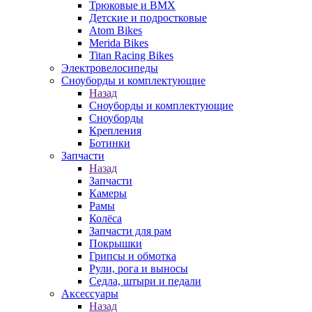
Трюковые и BMX
Детские и подростковые
Atom Bikes
Merida Bikes
Titan Racing Bikes
Электровелосипеды
Cноуборды и комплектующие
Назад
Cноуборды и комплектующие
Сноуборды
Крепления
Ботинки
Запчасти
Назад
Запчасти
Камеры
Рамы
Колёса
Запчасти для рам
Покрышки
Грипсы и обмотка
Рули, рога и выносы
Седла, штыри и педали
Аксессуары
Назад