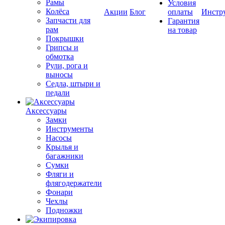
Рамы
Условия
Колёса
Акции
Блог
оплаты
Инстр
Запчасти для
Гарантия
рам
на товар
Покрышки
Грипсы и
обмотка
Рули, рога и
выносы
Седла, штыри и
педали
Аксессуары
Замки
Инструменты
Насосы
Крылья и
багажники
Сумки
Фляги и
флягодержатели
Фонари
Чехлы
Подножки