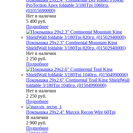
ProTection Apex foldable 3/180Tpi 1060гр.
(01015690000)
Нет в наличии
5 400
руб.
Подробнее
Покрышка 29x2.3" Continental Mountain King
ShieldWall foldable 3/180Tpi 820гр. (01502940000)
Нет в наличии
2 250
руб.
Подробнее
Покрышка 29x2.6" Continental Trail King ShieldWall
foldable 3/180Tpi 1040гр. (01504990000)
Нет в наличии
2 250
руб.
Подробнее
Покрышка 29x2.4" Maxxis Recon Wire 60Tpi
В наличии
2 900
руб.
Подробнее