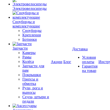
Электровелосипеды
Cноуборды и
комплектующие
Сноуборды
Крепления
Ботинки
Запчасти
Доставка
Камеры
Рамы
Условия
Колёса
Акции
Блог
оплаты
Инстр
Запчасти для
Гарантия
рам
на товар
Покрышки
Грипсы и
обмотка
Рули, рога и
выносы
Седла, штыри и
педали