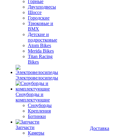
Горные
Двухподвесы
Шоссе
Городские
Трюковые и
BMX
Детские и
подростковые
Atom Bikes
Merida Bikes
Titan Racing
Bikes
Электровелосипеды
Cноуборды и
комплектующие
Сноуборды
Крепления
Ботинки
Запчасти
Доставка
Камеры