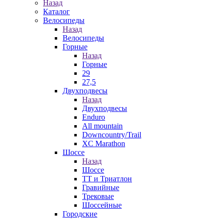
Назад
Каталог
Велосипеды
Назад
Велосипеды
Горные
Назад
Горные
29
27,5
Двухподвесы
Назад
Двухподвесы
Enduro
All mountain
Downcountry/Trail
XC Marathon
Шоссе
Назад
Шоссе
ТТ и Триатлон
Гравийные
Трековые
Шоссейные
Городские