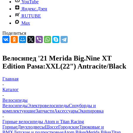
YouTube
Яндекс.Дзен
RUTUBE
Max
Поделиться
Велосипед '21 Merida Big.Nine XT
Edition Рама:XXL(22") Antracite/Black
Главная
-
Каталог
-
Велосипеды
Велосипеды
Электровелосипеды
Cноуборды и
комплектующие
Запчасти
Аксессуары
Экипировка
-
Горные велосипеды Atom и Titan Racing
Горные
Двухподвесы
Шоссе
Городские
Трюковые и
BMX
Детские и подростковые
Atom Bikes
Merida Bikes
Titan