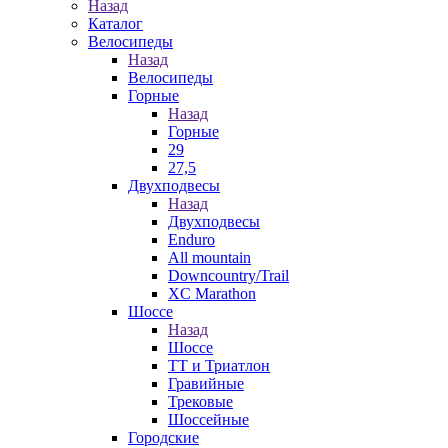
Назад
Каталог
Велосипеды
Назад
Велосипеды
Горные
Назад
Горные
29
27,5
Двухподвесы
Назад
Двухподвесы
Enduro
All mountain
Downcountry/Trail
XC Marathon
Шоссе
Назад
Шоссе
ТТ и Триатлон
Гравийные
Трековые
Шоссейные
Городские