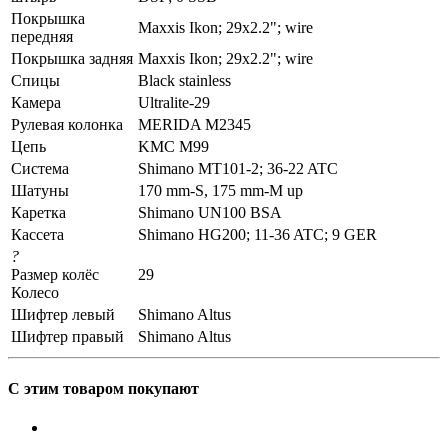
Покрышка
Maxxis Ikon; 29x2.2"; wire
передняя
Покрышка задняя
Maxxis Ikon; 29x2.2"; wire
Спицы
Black stainless
Камера
Ultralite-29
Рулевая колонка
MERIDA M2345
Цепь
KMC M99
Система
Shimano MT101-2; 36-22 ATC
Шатуны
170 mm-S, 175 mm-M up
Каретка
Shimano UN100 BSA
Кассета
Shimano HG200; 11-36 ATC; 9 GER
?
Размер колёс
29
Колесо
Шифтер левый
Shimano Altus
Шифтер правый
Shimano Altus
С этим товаром покупают