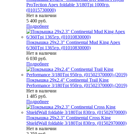
ProTection Apex foldable 3/180Tpi 1000гр.
(01015730000)
Нет в наличии
5 400
руб.
Подробнее
Покрышка 29x2.3" Continental Mud King Apex
6/360Tpi 1365гр. (01010830000)
Нет в наличии
6 030
руб.
Подробнее
Покрышка 29x2.4" Continental Trail King
Performance 3/180Tpi 950гр. (01502370000) (2019)
Нет в наличии
1 485
руб.
Подробнее
Покрышка 29x2.3" Continental Cross King
ShieldWall foldable 3/180Tpi 830гр. (01502970000)
Нет в наличии
2 250
руб.