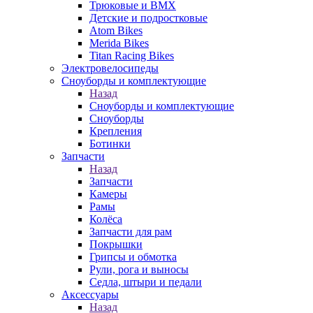
Трюковые и BMX
Детские и подростковые
Atom Bikes
Merida Bikes
Titan Racing Bikes
Электровелосипеды
Cноуборды и комплектующие
Назад
Cноуборды и комплектующие
Сноуборды
Крепления
Ботинки
Запчасти
Назад
Запчасти
Камеры
Рамы
Колёса
Запчасти для рам
Покрышки
Грипсы и обмотка
Рули, рога и выносы
Седла, штыри и педали
Аксессуары
Назад