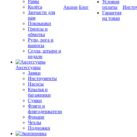
Рамы
Условия
Колёса
Акции
Блог
оплаты
Инстр
Запчасти для
Гарантия
рам
на товар
Покрышки
Грипсы и
обмотка
Рули, рога и
выносы
Седла, штыри и
педали
Аксессуары
Замки
Инструменты
Насосы
Крылья и
багажники
Сумки
Фляги и
флягодержатели
Фонари
Чехлы
Подножки