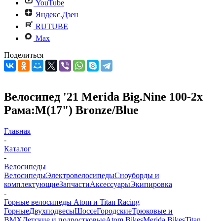
YouTube
Яндекс.Дзен
RUTUBE
Max
Поделиться
Велосипед '21 Merida Big.Nine 100-2x
Рама:M(17") Bronze/Blue
Главная
-
Каталог
-
Велосипеды
Велосипеды
Электровелосипеды
Cноуборды и
комплектующие
Запчасти
Аксессуары
Экипировка
-
Горные велосипеды Atom и Titan Racing
Горные
Двухподвесы
Шоссе
Городские
Трюковые и
BMX
Детские и подростковые
Atom Bikes
Merida Bikes
Titan