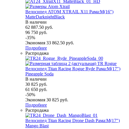
Велосипед ATOM XTRAIL X11 Рама:M(16")
MatteDarknightBlack
В наличии
62 887.50
руб.
96 750
руб.
-
35
%
Экономия
33 862.50
руб.
Подробнее
Распродажа
Велосипед Titan Racing Rogue Ryde Рама:M(17")
Pineapple Soda
В наличии
30 825
руб.
61 650
руб.
-
50
%
Экономия
30 825
руб.
Подробнее
Распродажа
Велосипед Titan Racing Drone Dash Рама:M(17")
Mango Blast