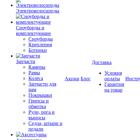
Электровелосипеды
Cноуборды и
комплектующие
Сноуборды
Крепления
Ботинки
Запчасти
Доставка
Камеры
Рамы
Условия
Колёса
Акции
Блог
оплаты
Инстр
Запчасти для
Гарантия
рам
на товар
Покрышки
Грипсы и
обмотка
Рули, рога и
выносы
Седла, штыри и
педали