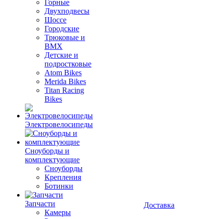
Горные
Двухподвесы
Шоссе
Городские
Трюковые и
BMX
Детские и
подростковые
Atom Bikes
Merida Bikes
Titan Racing
Bikes
Электровелосипеды
Cноуборды и
комплектующие
Сноуборды
Крепления
Ботинки
Запчасти
Доставка
Камеры