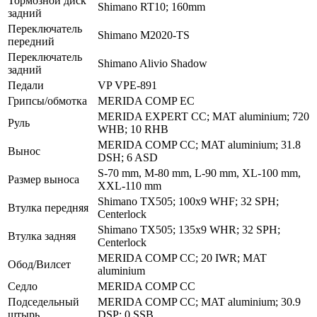
Тормозной диск
Shimano RT10; 160mm
задний
Переключатель
Shimano M2020-TS
передний
Переключатель
Shimano Alivio Shadow
задний
Педали
VP VPE-891
Грипсы/обмотка
MERIDA COMP EC
MERIDA EXPERT CC; MAT aluminium; 720
Руль
WHB; 10 RHB
MERIDA COMP CC; MAT aluminium; 31.8
Вынос
DSH; 6 ASD
S-70 mm, M-80 mm, L-90 mm, XL-100 mm,
Размер выноса
XXL-110 mm
Shimano TX505; 100x9 WHF; 32 SPH;
Втулка передняя
Centerlock
Shimano TX505; 135x9 WHR; 32 SPH;
Втулка задняя
Centerlock
MERIDA COMP CC; 20 IWR; MAT
Обод/Вилсет
aluminium
Седло
MERIDA COMP CC
Подседельный
MERIDA COMP CC; MAT aluminium; 30.9
штырь
DSP; 0 SSB