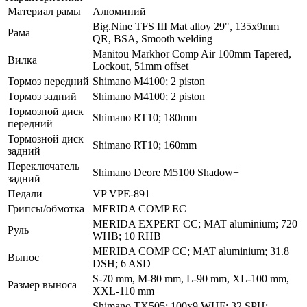
Материал рамы
Алюминий
Big.Nine TFS III Mat alloy 29", 135x9mm
Рама
QR, BSA, Smooth welding
Manitou Markhor Comp Air 100mm Tapered,
Вилка
Lockout, 51mm offset
Тормоз передний
Shimano M4100; 2 piston
Тормоз задний
Shimano M4100; 2 piston
Тормозной диск
Shimano RT10; 180mm
передний
Тормозной диск
Shimano RT10; 160mm
задний
Переключатель
Shimano Deore M5100 Shadow+
задний
Педали
VP VPE-891
Грипсы/обмотка
MERIDA COMP EC
MERIDA EXPERT CC; MAT aluminium; 720
Руль
WHB; 10 RHB
MERIDA COMP CC; MAT aluminium; 31.8
Вынос
DSH; 6 ASD
S-70 mm, M-80 mm, L-90 mm, XL-100 mm,
Размер выноса
XXL-110 mm
Shimano TX505; 100x9 WHF; 32 SPH;