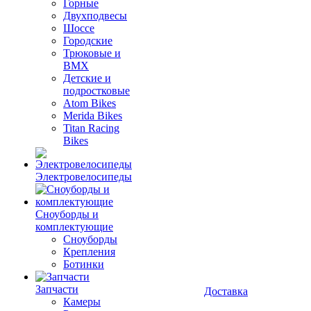
Горные
Двухподвесы
Шоссе
Городские
Трюковые и
BMX
Детские и
подростковые
Atom Bikes
Merida Bikes
Titan Racing
Bikes
Электровелосипеды
Cноуборды и
комплектующие
Сноуборды
Крепления
Ботинки
Запчасти
Доставка
Камеры