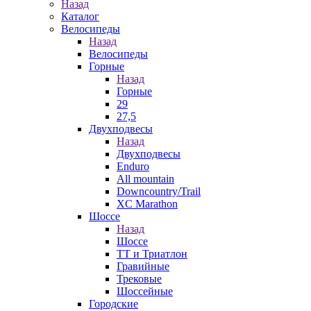
Назад
Каталог
Велосипеды
Назад
Велосипеды
Горные
Назад
Горные
29
27,5
Двухподвесы
Назад
Двухподвесы
Enduro
All mountain
Downcountry/Trail
XC Marathon
Шоссе
Назад
Шоссе
ТТ и Триатлон
Гравийные
Трековые
Шоссейные
Городские