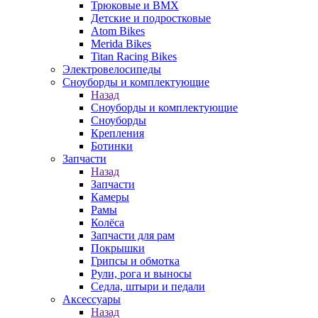
Трюковые и BMX
Детские и подростковые
Atom Bikes
Merida Bikes
Titan Racing Bikes
Электровелосипеды
Cноуборды и комплектующие
Назад
Cноуборды и комплектующие
Сноуборды
Крепления
Ботинки
Запчасти
Назад
Запчасти
Камеры
Рамы
Колёса
Запчасти для рам
Покрышки
Грипсы и обмотка
Рули, рога и выносы
Седла, штыри и педали
Аксессуары
Назад