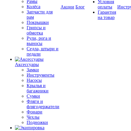
Рамы
Условия
Колёса
Акции
Блог
оплаты
Инстр
Запчасти для
Гарантия
рам
на товар
Покрышки
Грипсы и
обмотка
Рули, рога и
выносы
Седла, штыри и
педали
Аксессуары
Замки
Инструменты
Насосы
Крылья и
багажники
Сумки
Фляги и
флягодержатели
Фонари
Чехлы
Подножки