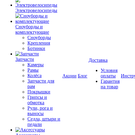
Электровелосипеды
Cноуборды и
комплектующие
Сноуборды
Крепления
Ботинки
Запчасти
Доставка
Камеры
Рамы
Условия
Колёса
Акции
Блог
оплаты
Инстр
Запчасти для
Гарантия
рам
на товар
Покрышки
Грипсы и
обмотка
Рули, рога и
выносы
Седла, штыри и
педали