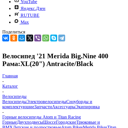
YouTube
Яндекс.Дзен
RUTUBE
Max
Поделиться
Велосипед '21 Merida Big.Nine 400
Рама:XL(20") Antracite/Black
Главная
-
Каталог
-
Велосипеды
Велосипеды
Электровелосипеды
Cноуборды и
комплектующие
Запчасти
Аксессуары
Экипировка
-
Горные велосипеды Atom и Titan Racing
Горные
Двухподвесы
Шоссе
Городские
Трюковые и
BMX
Детские и подростковые
Atom Bikes
Merida Bikes
Titan