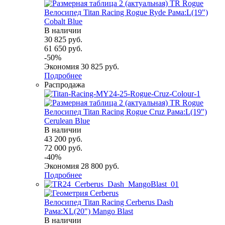
Велосипед Titan Racing Rogue Ryde Рама:L(19")
Cobalt Blue
В наличии
30 825
руб.
61 650
руб.
-
50
%
Экономия
30 825
руб.
Подробнее
Распродажа
Велосипед Titan Racing Rogue Cruz Рама:L(19")
Cerulean Blue
В наличии
43 200
руб.
72 000
руб.
-
40
%
Экономия
28 800
руб.
Подробнее
Велосипед Titan Racing Cerberus Dash
Рама:XL(20") Mango Blast
В наличии