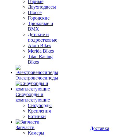
Горные
Двухподвесы
Шоссе
Городские
Трюковые и
BMX
Детские и
подростковые
Atom Bikes
Merida Bikes
Titan Racing
Bikes
Электровелосипеды
Cноуборды и
комплектующие
Сноуборды
Крепления
Ботинки
Запчасти
Доставка
Камеры