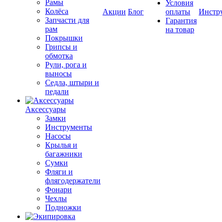
Рамы
Условия
Колёса
Акции
Блог
оплаты
Инстр
Запчасти для
Гарантия
рам
на товар
Покрышки
Грипсы и
обмотка
Рули, рога и
выносы
Седла, штыри и
педали
Аксессуары
Замки
Инструменты
Насосы
Крылья и
багажники
Сумки
Фляги и
флягодержатели
Фонари
Чехлы
Подножки