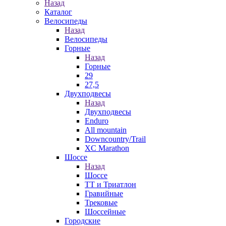
Назад
Каталог
Велосипеды
Назад
Велосипеды
Горные
Назад
Горные
29
27,5
Двухподвесы
Назад
Двухподвесы
Enduro
All mountain
Downcountry/Trail
XC Marathon
Шоссе
Назад
Шоссе
ТТ и Триатлон
Гравийные
Трековые
Шоссейные
Городские