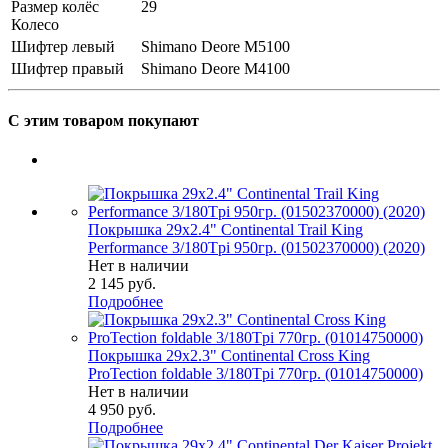
Размер колёс
29
Колесо
Шифтер левый
Shimano Deore M5100
Шифтер правый
Shimano Deore M4100
С этим товаром покупают
Покрышка 29x2.4" Continental Trail King
Performance 3/180Tpi 950гр. (01502370000) (2020)
Нет в наличии
2 145
руб.
Подробнее
Покрышка 29x2.3" Continental Cross King
ProTection foldable 3/180Tpi 770гр. (01014750000)
Нет в наличии
4 950
руб.
Подробнее