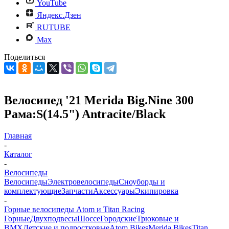
YouTube
Яндекс.Дзен
RUTUBE
Max
Поделиться
Велосипед '21 Merida Big.Nine 300
Рама:S(14.5") Antracite/Black
Главная
-
Каталог
-
Велосипеды
Велосипеды
Электровелосипеды
Cноуборды и
комплектующие
Запчасти
Аксессуары
Экипировка
-
Горные велосипеды Atom и Titan Racing
Горные
Двухподвесы
Шоссе
Городские
Трюковые и
BMX
Детские и подростковые
Atom Bikes
Merida Bikes
Titan