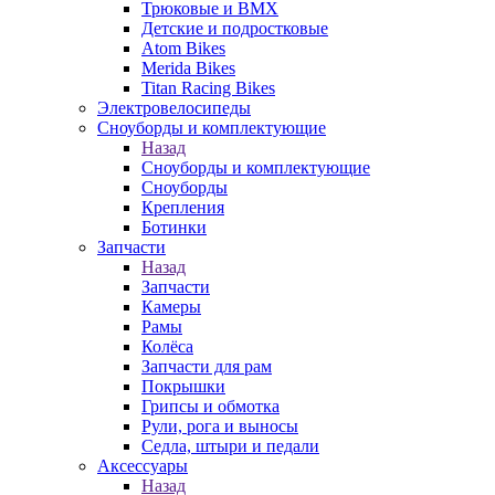
Трюковые и BMX
Детские и подростковые
Atom Bikes
Merida Bikes
Titan Racing Bikes
Электровелосипеды
Cноуборды и комплектующие
Назад
Cноуборды и комплектующие
Сноуборды
Крепления
Ботинки
Запчасти
Назад
Запчасти
Камеры
Рамы
Колёса
Запчасти для рам
Покрышки
Грипсы и обмотка
Рули, рога и выносы
Седла, штыри и педали
Аксессуары
Назад