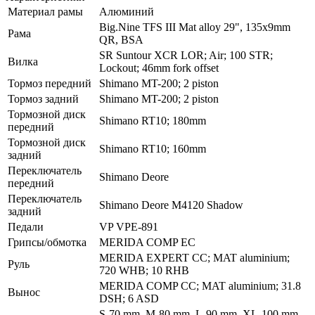
Материал рамы
Алюминий
Big.Nine TFS III Mat alloy 29", 135x9mm
Рама
QR, BSA
SR Suntour XCR LOR; Air; 100 STR;
Вилка
Lockout; 46mm fork offset
Тормоз передний
Shimano MT-200; 2 piston
Тормоз задний
Shimano MT-200; 2 piston
Тормозной диск
Shimano RT10; 180mm
передний
Тормозной диск
Shimano RT10; 160mm
задний
Переключатель
Shimano Deore
передний
Переключатель
Shimano Deore M4120 Shadow
задний
Педали
VP VPE-891
Грипсы/обмотка
MERIDA COMP EC
MERIDA EXPERT CC; MAT aluminium;
Руль
720 WHB; 10 RHB
MERIDA COMP CC; MAT aluminium; 31.8
Вынос
DSH; 6 ASD
S-70 mm, M-80 mm, L-90 mm, XL-100 mm,