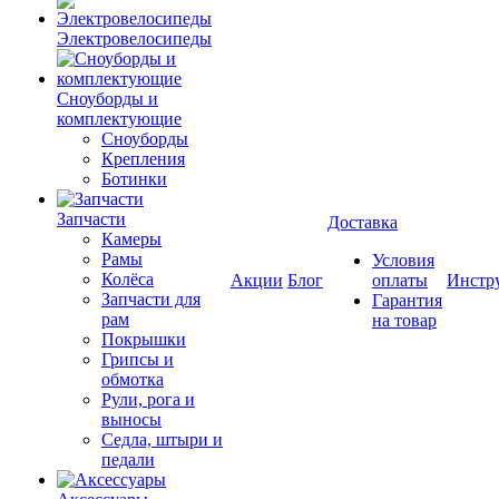
Электровелосипеды
Cноуборды и
комплектующие
Сноуборды
Крепления
Ботинки
Запчасти
Доставка
Камеры
Рамы
Условия
Колёса
Акции
Блог
оплаты
Инстр
Запчасти для
Гарантия
рам
на товар
Покрышки
Грипсы и
обмотка
Рули, рога и
выносы
Седла, штыри и
педали