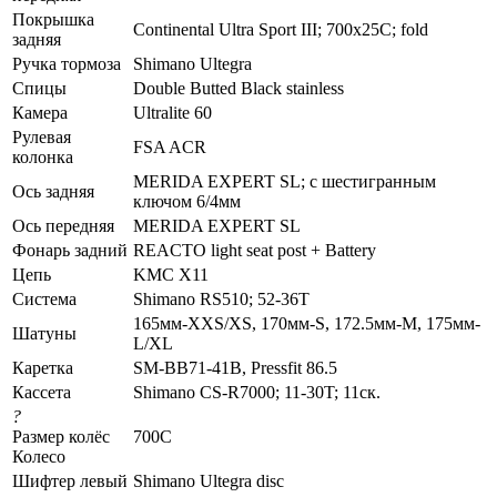
Покрышка
Continental Ultra Sport III; 700x25C; fold
задняя
Ручка тормоза
Shimano Ultegra
Спицы
Double Butted Black stainless
Камера
Ultralite 60
Рулевая
FSA ACR
колонка
MERIDA EXPERT SL; c шестигранным
Ось задняя
ключом 6/4мм
Ось передняя
MERIDA EXPERT SL
Фонарь задний
REACTO light seat post + Battery
Цепь
KMC X11
Система
Shimano RS510; 52-36T
165мм-XXS/XS, 170мм-S, 172.5мм-M, 175мм-
Шатуны
L/XL
Каретка
SM-BB71-41B, Pressfit 86.5
Кассета
Shimano CS-R7000; 11-30T; 11ск.
?
Размер колёс
700C
Колесо
Шифтер левый
Shimano Ultegra disc