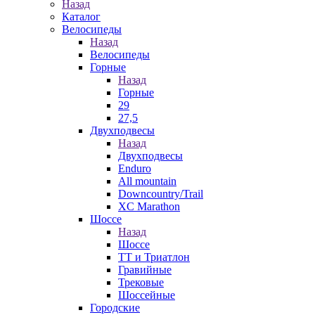
Назад
Каталог
Велосипеды
Назад
Велосипеды
Горные
Назад
Горные
29
27,5
Двухподвесы
Назад
Двухподвесы
Enduro
All mountain
Downcountry/Trail
XC Marathon
Шоссе
Назад
Шоссе
ТТ и Триатлон
Гравийные
Трековые
Шоссейные
Городские