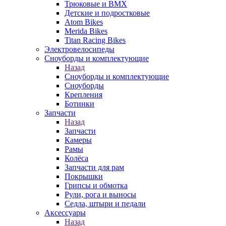
Трюковые и BMX
Детские и подростковые
Atom Bikes
Merida Bikes
Titan Racing Bikes
Электровелосипеды
Cноуборды и комплектующие
Назад
Cноуборды и комплектующие
Сноуборды
Крепления
Ботинки
Запчасти
Назад
Запчасти
Камеры
Рамы
Колёса
Запчасти для рам
Покрышки
Грипсы и обмотка
Рули, рога и выносы
Седла, штыри и педали
Аксессуары
Назад