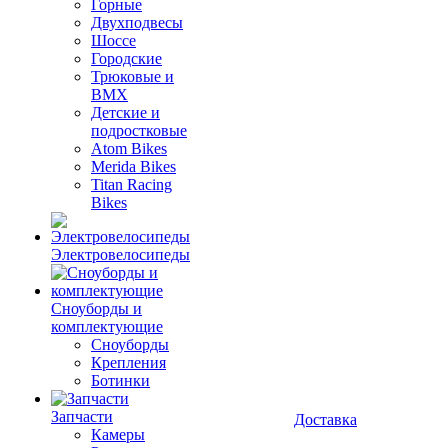
Горные
Двухподвесы
Шоссе
Городские
Трюковые и
BMX
Детские и
подростковые
Atom Bikes
Merida Bikes
Titan Racing
Bikes
Электровелосипеды
Cноуборды и
комплектующие
Сноуборды
Крепления
Ботинки
Запчасти
Доставка
Камеры