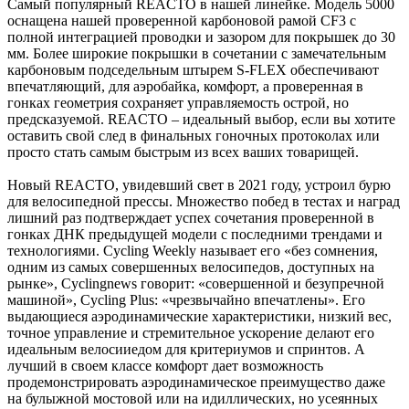
Самый популярный REACTO в нашей линейке. Модель 5000
оснащена нашей проверенной карбоновой рамой CF3 с
полной интеграцией проводки и зазором для покрышек до 30
мм. Более широкие покрышки в сочетании с замечательным
карбоновым подседельным штырем S-FLEX обеспечивают
впечатляющий, для аэробайка, комфорт, а проверенная в
гонках геометрия сохраняет управляемость острой, но
предсказуемой. REACTO – идеальный выбор, если вы хотите
оставить свой след в финальных гоночных протоколах или
просто стать самым быстрым из всех ваших товарищей.
Новый REACTO, увидевший свет в 2021 году, устроил бурю
для велосипедной прессы. Множество побед в тестах и наград
лишний раз подтверждает успех сочетания проверенной в
гонках ДНК предыдущей модели с последними трендами и
технологиями. Cycling Weekly называет его «без сомнения,
одним из самых совершенных велосипедов, доступных на
рынке», Cyclingnews говорит: «совершенной и безупречной
машиной», Cycling Plus: «чрезвычайно впечатлены». Его
выдающиеся аэродинамические характеристики, низкий вес,
точное управление и стремительное ускорение делают его
идеальным велосииедом для критериумов и спринтов. А
лучший в своем классе комфорт дает возможность
продемонстрировать аэродинамическое преимущество даже
на булыжной мостовой или на идиллических, но усеянных