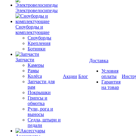
Электровелосипеды
Cноуборды и
комплектующие
Сноуборды
Крепления
Ботинки
Запчасти
Доставка
Камеры
Рамы
Условия
Колёса
Акции
Блог
оплаты
Инстр
Запчасти для
Гарантия
рам
на товар
Покрышки
Грипсы и
обмотка
Рули, рога и
выносы
Седла, штыри и
педали