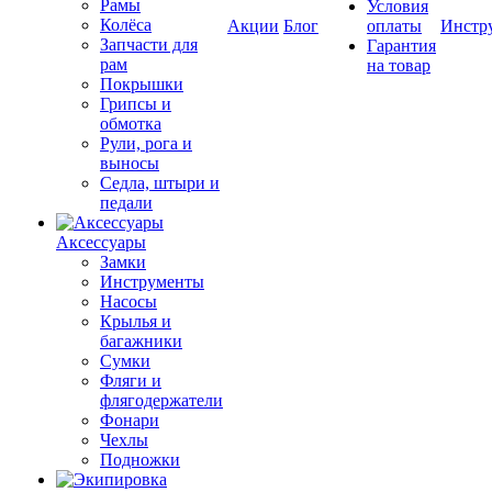
Рамы
Условия
Колёса
Акции
Блог
оплаты
Инстр
Запчасти для
Гарантия
рам
на товар
Покрышки
Грипсы и
обмотка
Рули, рога и
выносы
Седла, штыри и
педали
Аксессуары
Замки
Инструменты
Насосы
Крылья и
багажники
Сумки
Фляги и
флягодержатели
Фонари
Чехлы
Подножки