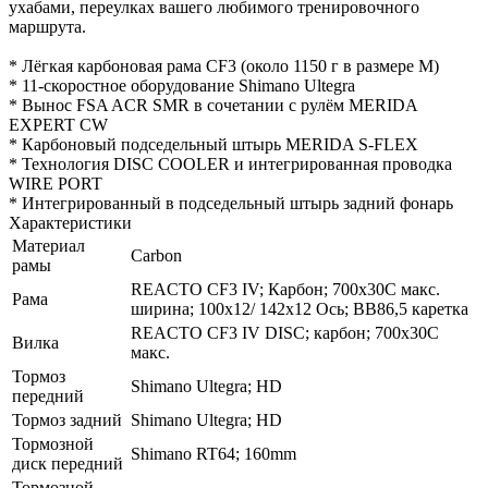
ухабами, переулках вашего любимого тренировочного
маршрута.
* Лёгкая карбоновая рама CF3 (около 1150 г в размере М)
* 11-скоростное оборудование Shimano Ultegra
* Вынос FSA ACR SMR в сочетании с рулём MERIDA
EXPERT CW
* Карбоновый подседельный штырь MERIDA S-FLEX
* Технология DISC COOLER и интегрированная проводка
WIRE PORT
* Интегрированный в подседельный штырь задний фонарь
Характеристики
Материал
Carbon
рамы
REACTO CF3 IV; Карбон; 700x30C макс.
Рама
ширина; 100x12/ 142x12 Ось; BB86,5 каретка
REACTO CF3 IV DISC; карбон; 700x30C
Вилка
макс.
Тормоз
Shimano Ultegra; HD
передний
Тормоз задний
Shimano Ultegra; HD
Тормозной
Shimano RT64; 160mm
диск передний
Тормозной