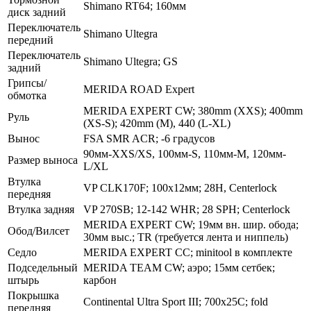
Shimano RT64; 160мм
диск задний
Переключатель
Shimano Ultegra
передний
Переключатель
Shimano Ultegra; GS
задний
Грипсы/
MERIDA ROAD Expert
обмотка
MERIDA EXPERT CW; 380mm (XXS); 400mm
Руль
(XS-S); 420mm (M), 440 (L-XL)
Вынос
FSA SMR ACR; -6 градусов
90мм-XXS/XS, 100мм-S, 110мм-M, 120мм-
Размер выноса
L/XL
Втулка
VP CLK170F; 100x12мм; 28H, Centerlock
передняя
Втулка задняя
VP 270SB; 12-142 WHR; 28 SPH; Centerlock
MERIDA EXPERT CW; 19мм вн. шир. обода;
Обод/Вилсет
30мм выс.; TR (требуется лента и ниппель)
Седло
MERIDA EXPERT CC; minitool в комплекте
Подседельный
MERIDA TEAM CW; аэро; 15мм сетбек;
штырь
карбон
Покрышка
Continental Ultra Sport III; 700x25C; fold
передняя