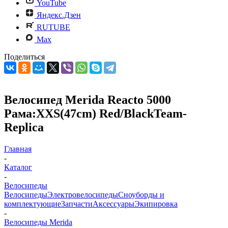
YouTube
Яндекс.Дзен
RUTUBE
Max
Поделиться
Велосипед Merida Reacto 5000
Рама:XXS(47cm) Red/BlackTeam-
Replica
Главная
-
Каталог
-
Велосипеды
Велосипеды
Электровелосипеды
Cноуборды и
комплектующие
Запчасти
Аксессуары
Экипировка
-
Велосипеды Merida