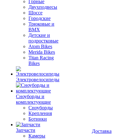
Горные
Двухподвесы
Шоссе
Городские
Трюковые и
BMX
Детские и
подростковые
Atom Bikes
Merida Bikes
Titan Racing
Bikes
Электровелосипеды
Cноуборды и
комплектующие
Сноуборды
Крепления
Ботинки
Запчасти
Доставка
Камеры