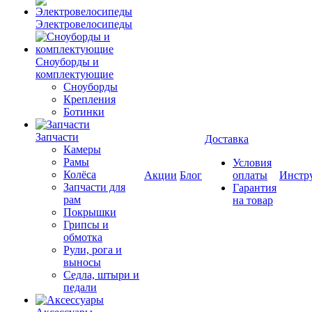
Электровелосипеды
Cноуборды и
комплектующие
Сноуборды
Крепления
Ботинки
Запчасти
Доставка
Камеры
Рамы
Условия
Колёса
Акции
Блог
оплаты
Инстр
Запчасти для
Гарантия
рам
на товар
Покрышки
Грипсы и
обмотка
Рули, рога и
выносы
Седла, штыри и
педали