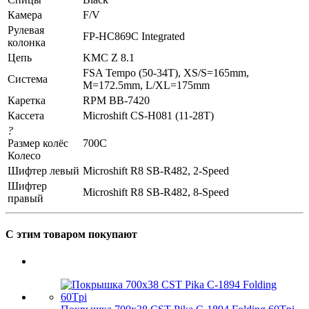
Камера
F/V
Рулевая
FP-HC869C Integrated
колонка
Цепь
KMC Z 8.1
FSA Tempo (50-34T), XS/S=165mm,
Система
M=172.5mm, L/XL=175mm
Каретка
RPM BB-7420
Кассета
Microshift CS-H081 (11-28T)
?
Размер колёс
700C
Колесо
Шифтер левый
Microshift R8 SB-R482, 2-Speed
Шифтер
Microshift R8 SB-R482, 8-Speed
правый
С этим товаром покупают