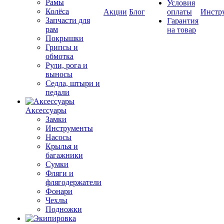
Рамы
Условия
Колёса
Акции
Блог
оплаты
Инстр
Запчасти для
Гарантия
рам
на товар
Покрышки
Грипсы и
обмотка
Рули, рога и
выносы
Седла, штыри и
педали
Аксессуары
Замки
Инструменты
Насосы
Крылья и
багажники
Сумки
Фляги и
флягодержатели
Фонари
Чехлы
Подножки