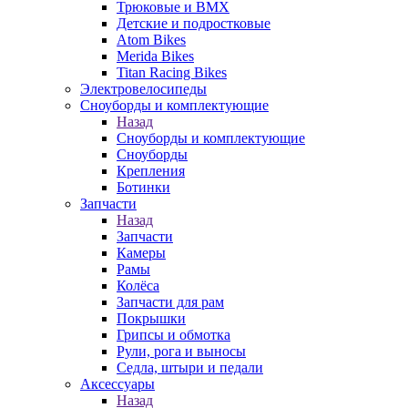
Трюковые и BMX
Детские и подростковые
Atom Bikes
Merida Bikes
Titan Racing Bikes
Электровелосипеды
Cноуборды и комплектующие
Назад
Cноуборды и комплектующие
Сноуборды
Крепления
Ботинки
Запчасти
Назад
Запчасти
Камеры
Рамы
Колёса
Запчасти для рам
Покрышки
Грипсы и обмотка
Рули, рога и выносы
Седла, штыри и педали
Аксессуары
Назад