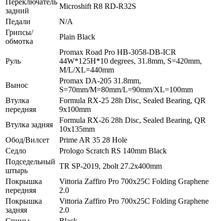
Переключатель
Microshift R8 RD-R32S
задний
Педали
N/A
Грипсы/
Plain Black
обмотка
Promax Road Pro HB-3058-DB-ICR
Руль
44W*125H*10 degrees, 31.8mm, S=420mm,
M/L/XL=440mm
Promax DA-205 31.8mm,
Вынос
S=70mm/M=80mm/L=90mm/XL=100mm
Втулка
Fоrmulа RX-25 28h Disс, Sеаlеd Веаring, QR
передняя
9х100mm
Fоrmulа RX-26 28h Disс, Sеаlеd Веаring, QR
Втулка задняя
10х135mm
Обод/Вилсет
Prime AR 35 28 Hole
Седло
Prologo Scratch RS 140mm Black
Подседельный
TR SP-2019, 2bolt 27.2x400mm
штырь
Покрышка
Vittoria Zaffiro Pro 700x25C Folding Graphene
передняя
2.0
Покрышка
Vittoria Zaffiro Pro 700x25C Folding Graphene
задняя
2.0
Спицы
Black