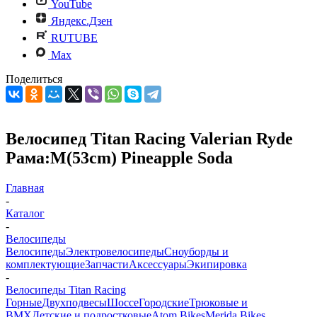
YouTube
Яндекс.Дзен
RUTUBE
Max
Поделиться
Велосипед Titan Racing Valerian Ryde
Рама:M(53cm) Pineapple Soda
Главная
-
Каталог
-
Велосипеды
Велосипеды
Электровелосипеды
Cноуборды и
комплектующие
Запчасти
Аксессуары
Экипировка
-
Велосипеды Titan Racing
Горные
Двухподвесы
Шоссе
Городские
Трюковые и
BMX
Детские и подростковые
Atom Bikes
Merida Bikes