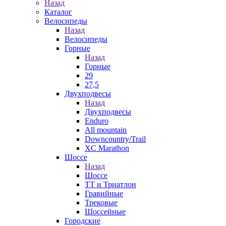
Назад
Каталог
Велосипеды
Назад
Велосипеды
Горные
Назад
Горные
29
27,5
Двухподвесы
Назад
Двухподвесы
Enduro
All mountain
Downcountry/Trail
XC Marathon
Шоссе
Назад
Шоссе
ТТ и Триатлон
Гравийные
Трековые
Шоссейные
Городские