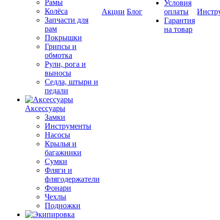
Рамы
Условия
Колёса
Акции
Блог
оплаты
Инстр
Запчасти для
Гарантия
рам
на товар
Покрышки
Грипсы и
обмотка
Рули, рога и
выносы
Седла, штыри и
педали
Аксессуары
Замки
Инструменты
Насосы
Крылья и
багажники
Сумки
Фляги и
флягодержатели
Фонари
Чехлы
Подножки