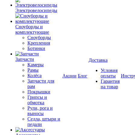
Электровелосипеды
Cноуборды и
комплектующие
Сноуборды
Крепления
Ботинки
Запчасти
Доставка
Камеры
Рамы
Условия
Колёса
Акции
Блог
оплаты
Инстр
Запчасти для
Гарантия
рам
на товар
Покрышки
Грипсы и
обмотка
Рули, рога и
выносы
Седла, штыри и
педали