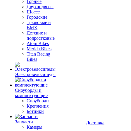
Горные
Двухподвесы
Шоссе
Городские
Трюковые и
BMX
Детские и
подростковые
Atom Bikes
Merida Bikes
Titan Racing
Bikes
Электровелосипеды
Cноуборды и
комплектующие
Сноуборды
Крепления
Ботинки
Запчасти
Доставка
Камеры