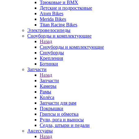
Трюковые и BMX
Детские и подростковые
Atom Bikes
Merida Bikes
Titan Racing Bikes
Электровелосипеды
Cноуборды и комплектующие
Назад
Cноуборды и комплектующие
Сноуборды
Крепления
Ботинки
Запчасти
Назад
Запчасти
Камеры
Рамы
Колёса
Запчасти для рам
Покрышки
Грипсы и обмотка
Рули, рога и выносы
Седла, штыри и педали
Аксессуары
Назад