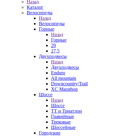
Назад
Каталог
Велосипеды
Назад
Велосипеды
Горные
Назад
Горные
29
27,5
Двухподвесы
Назад
Двухподвесы
Enduro
All mountain
Downcountry/Trail
XC Marathon
Шоссе
Назад
Шоссе
ТТ и Триатлон
Гравийные
Трековые
Шоссейные
Городские