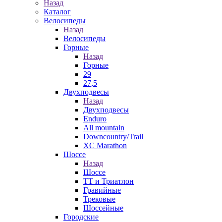
Назад
Каталог
Велосипеды
Назад
Велосипеды
Горные
Назад
Горные
29
27,5
Двухподвесы
Назад
Двухподвесы
Enduro
All mountain
Downcountry/Trail
XC Marathon
Шоссе
Назад
Шоссе
ТТ и Триатлон
Гравийные
Трековые
Шоссейные
Городские