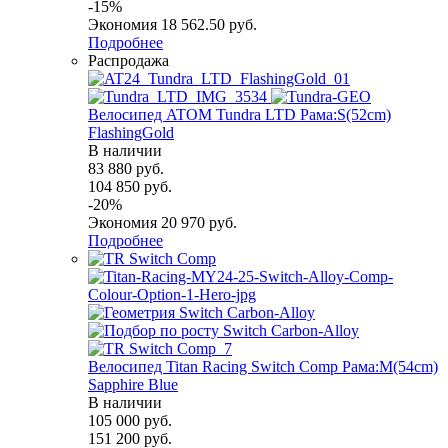
-
15
%
Экономия
18 562.50
руб.
Подробнее
Распродажа
Велосипед ATOM Tundra LTD Рама:S(52cm)
FlashingGold
В наличии
83 880
руб.
104 850
руб.
-
20
%
Экономия
20 970
руб.
Подробнее
Велосипед Titan Racing Switch Comp Рама:M(54cm)
Sapphire Blue
В наличии
105 000
руб.
151 200
руб.