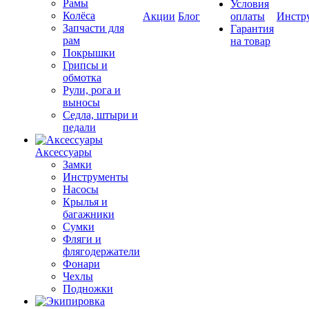
Рамы
Условия
Колёса
Акции
Блог
оплаты
Инстр
Запчасти для
Гарантия
рам
на товар
Покрышки
Грипсы и
обмотка
Рули, рога и
выносы
Седла, штыри и
педали
Аксессуары
Замки
Инструменты
Насосы
Крылья и
багажники
Сумки
Фляги и
флягодержатели
Фонари
Чехлы
Подножки