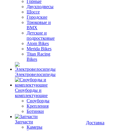
Горные
Двухподвесы
Шоссе
Городские
Трюковые и
BMX
Детские и
подростковые
Atom Bikes
Merida Bikes
Titan Racing
Bikes
Электровелосипеды
Cноуборды и
комплектующие
Сноуборды
Крепления
Ботинки
Запчасти
Доставка
Камеры