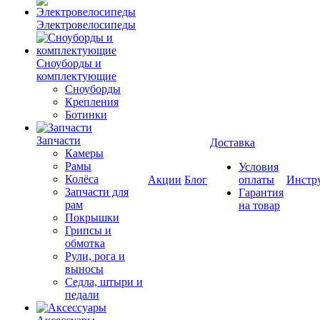
Электровелосипеды
Cноуборды и
комплектующие
Сноуборды
Крепления
Ботинки
Запчасти
Доставка
Камеры
Рамы
Условия
Колёса
Акции
Блог
оплаты
Инстр
Запчасти для
Гарантия
рам
на товар
Покрышки
Грипсы и
обмотка
Рули, рога и
выносы
Седла, штыри и
педали