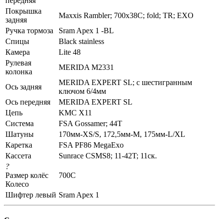
передняя
Покрышка
Maxxis Rambler; 700x38C; fold; TR; EXO
задняя
Ручка тормоза
Sram Apex 1 -BL
Спицы
Black stainless
Камера
Lite 48
Рулевая
MERIDA M2331
колонка
MERIDA EXPERT SL; c шестигранным
Ось задняя
ключом 6/4мм
Ось передняя
MERIDA EXPERT SL
Цепь
KMC X11
Система
FSA Gossamer; 44T
Шатуны
170мм-XS/S, 172,5мм-M, 175мм-L/XL
Каретка
FSA PF86 MegaExo
Кассета
Sunrace CSMS8; 11-42T; 11ск.
?
Размер колёс
700C
Колесо
Шифтер левый
Sram Apex 1