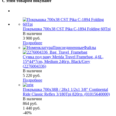
С этим товаром покупают
Покрышка 700x38 CST Pika C-1894 Folding 60Tpi
В наличии
3 900
руб.
Подробнее
Сумка под раму Merida Travel Framebag, 4,6L,
15*44*7cm, Medium 246гр. Black/Grey
(2276004336)
В наличии
5 220
руб.
Подробнее
Покрышка 700x38B / 28x1 1/2х1 3/8" Continental
Ride Classic Reflex 3/180Tpi 820гр. (01015640000)
В наличии
864
руб.
1 440
руб.
-
40
%