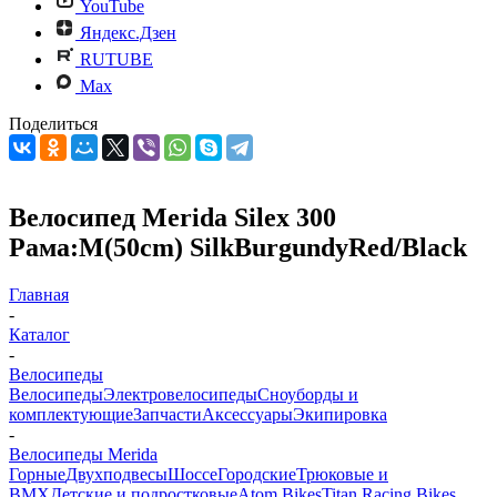
YouTube
Яндекс.Дзен
RUTUBE
Max
Поделиться
Велосипед Merida Silex 300
Рама:M(50cm) SilkBurgundyRed/Black
Главная
-
Каталог
-
Велосипеды
Велосипеды
Электровелосипеды
Cноуборды и
комплектующие
Запчасти
Аксессуары
Экипировка
-
Велосипеды Merida
Горные
Двухподвесы
Шоссе
Городские
Трюковые и
BMX
Детские и подростковые
Atom Bikes
Titan Racing Bikes