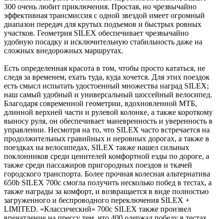
300 очень любит приключения. Простая, но чрезвычайно
эффективная трансмиссия с одной звездой имеет огромный
диапазон передач для крутых подъемов и быстрых ровных
участков. Геометрия SILEX обеспечивает чрезвычайно
удобную посадку и исключительную стабильность даже на
сложных внедорожных маршрутах.
Есть определенная красота в том, чтобы просто кататься, не
следя за временем, ехать туда, куда хочется. Для этих поездок
есть смысл испытать удостоенный множества наград SILEX;
наш самый удобный и универсальный шоссейный велосипед.
Благодаря современной геометрии, вдохновленной МТБ,
длинной верхней части и рулевой колонке, а также короткому
выносу руля, он обеспечивает маневренность и уверенность в
управлении. Несмотря на то, что SILEX часто встречается на
продолжительных гравийных и неровных дорогах, а также в
поездках на велосипедах, SILEX также нашел сильных
поклонников среди ценителей комфортной езды по дороге, а
также среди пассажиров пригородных поездов и ткачей
городского транспорта. Более прочная колесная альтернатива
650b SILEX 700c смогла получить несколько побед в тестах, а
также награды за комфорт, и возвращается в виде полностью
загруженного и беспроводного переключения SILEX +
LIMITED. «Классический» 700c SILEX также произвел
впечатление на прессу тем, что 400 одержал победу в тестах