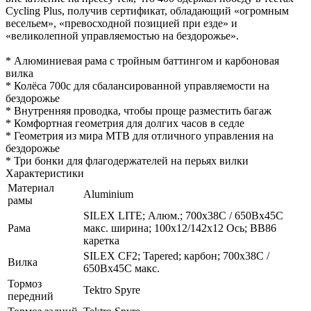
Cycling Plus, получив сертификат, обладающий «огромным
весельем», «превосходной позицией при езде» и
«великолепной управляемостью на бездорожье».
* Алюминиевая рама с тройным баттингом и карбоновая
вилка
* Колёса 700с для сбалансированной управляемости на
бездорожье
* Внутренняя проводка, чтобы проще разместить багаж
* Комфортная геометрия для долгих часов в седле
* Геометрия из мира MTB для отличного управления на
бездорожье
* Три бонки для флагодержателей на перьях вилки
Характеристики
Материал
Aluminium
рамы
SILEX LITE; Алюм.; 700x38C / 650Bx45C
Рама
макс. ширина; 100x12/142x12 Ось; BB86
каретка
SILEX CF2; Tapered; карбон; 700x38C /
Вилка
650Bx45C макс.
Тормоз
Tektro Spyre
передний