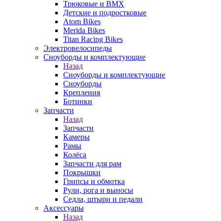
Трюковые и BMX
Детские и подростковые
Atom Bikes
Merida Bikes
Titan Racing Bikes
Электровелосипеды
Cноуборды и комплектующие
Назад
Cноуборды и комплектующие
Сноуборды
Крепления
Ботинки
Запчасти
Назад
Запчасти
Камеры
Рамы
Колёса
Запчасти для рам
Покрышки
Грипсы и обмотка
Рули, рога и выносы
Седла, штыри и педали
Аксессуары
Назад