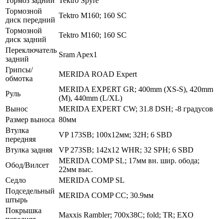
Тормоз задний
Tektro Spyre
Тормозной
Tektro M160; 160 SC
диск передний
Тормозной
Tektro M160; 160 SC
диск задний
Переключатель
Sram Apex1
задний
Грипсы/
MERIDA ROAD Expert
обмотка
MERIDA EXPERT GR; 400mm (XS-S), 420mm
Руль
(M), 440mm (L/XL)
Вынос
MERIDA EXPERT CW; 31.8 DSH; -8 градусов
Размер выноса
80мм
Втулка
VP 173SB; 100x12мм; 32H; 6 SBD
передняя
Втулка задняя
VP 273SB; 142x12 WHR; 32 SPH; 6 SBD
MERIDA COMP SL; 17мм вн. шир. обода;
Обод/Вилсет
22мм выс.
Седло
MERIDA COMP SL
Подседельный
MERIDA COMP CC; 30.9мм
штырь
Покрышка
Maxxis Rambler; 700x38C; fold; TR; EXO