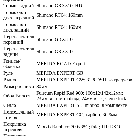
Тормоз задний
Shimano GRX810; HD
Тормозной
Shimano RT64; 160mm
диск передний
Тормозной
Shimano RT64; 160мм
диск задний
Переключатель
Shimano GRX810
передний
Переключатель
Shimano GRX810
задний
Грипсы/
MERIDA ROAD Expert
обмотка
Руль
MERIDA EXPERT GR
Вынос
MERIDA EXPERT CW; 31.8 DSH; -8 градусов
Размер выноса
80мм
Fulrcum Rapid Red 900; 100x12/142x12мм;
Обод/Вилсет
23мм вн. шир. обода; 24мм выс.; Centerlock
Седло
MERIDA EXPERT SL; minitool в комплекте
Подседельный
MERIDA EXPERT CC; карбон; 30.9мм
штырь
Покрышка
Maxxis Rambler; 700x38C; fold; TR; EXO
передняя