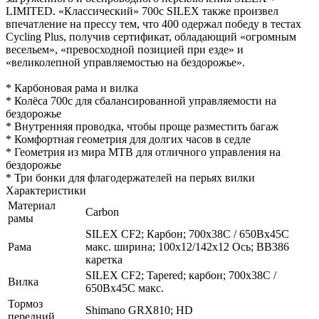
LIMITED. «Классический» 700c SILEX также произвел
впечатление на прессу тем, что 400 одержал победу в тестах
Cycling Plus, получив сертификат, обладающий «огромным
весельем», «превосходной позицией при езде» и
«великолепной управляемостью на бездорожье».
* Карбоновая рама и вилка
* Колёса 700с для сбалансированной управляемости на
бездорожье
* Внутренняя проводка, чтобы проще разместить багаж
* Комфортная геометрия для долгих часов в седле
* Геометрия из мира MTB для отличного управления на
бездорожье
* Три бонки для флагодержателей на перьях вилки
Характеристики
Материал
Carbon
рамы
SILEX CF2; Карбон; 700x38C / 650Bx45C
Рама
макс. ширина; 100x12/142x12 Ось; BB386
каретка
SILEX CF2; Tapered; карбон; 700x38C /
Вилка
650Bx45C макс.
Тормоз
Shimano GRX810; HD
передний