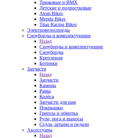
Трюковые и BMX
Детские и подростковые
Atom Bikes
Merida Bikes
Titan Racing Bikes
Электровелосипеды
Cноуборды и комплектующие
Назад
Cноуборды и комплектующие
Сноуборды
Крепления
Ботинки
Запчасти
Назад
Запчасти
Камеры
Рамы
Колёса
Запчасти для рам
Покрышки
Грипсы и обмотка
Рули, рога и выносы
Седла, штыри и педали
Аксессуары
Назад