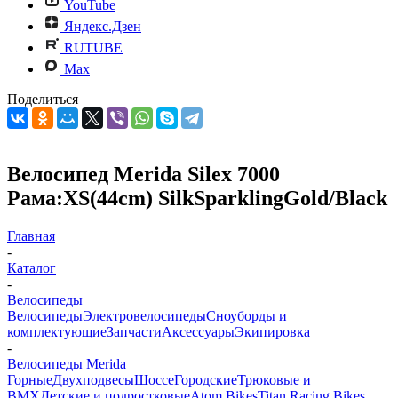
YouTube
Яндекс.Дзен
RUTUBE
Max
Поделиться
Велосипед Merida Silex 7000
Рама:XS(44cm) SilkSparklingGold/Black
Главная
-
Каталог
-
Велосипеды
Велосипеды
Электровелосипеды
Cноуборды и
комплектующие
Запчасти
Аксессуары
Экипировка
-
Велосипеды Merida
Горные
Двухподвесы
Шоссе
Городские
Трюковые и
BMX
Детские и подростковые
Atom Bikes
Titan Racing Bikes