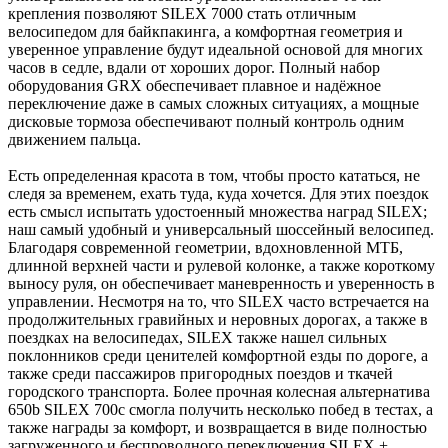
крепления позволяют SILEX 7000 стать отличным
велосипедом для байкпакинга, а комфортная геометрия и
уверенное управление будут идеальной основой для многих
часов в седле, вдали от хороших дорог. Полный набор
оборудования GRX обеспечивает плавное и надёжное
переключение даже в самых сложных ситуациях, а мощные
дисковые тормоза обеспечивают полный контроль одним
движением пальца.
Есть определенная красота в том, чтобы просто кататься, не
следя за временем, ехать туда, куда хочется. Для этих поездок
есть смысл испытать удостоенный множества наград SILEX;
наш самый удобный и универсальный шоссейный велосипед.
Благодаря современной геометрии, вдохновленной МТБ,
длинной верхней части и рулевой колонке, а также короткому
выносу руля, он обеспечивает маневренность и уверенность в
управлении. Несмотря на то, что SILEX часто встречается на
продолжительных гравийных и неровных дорогах, а также в
поездках на велосипедах, SILEX также нашел сильных
поклонников среди ценителей комфортной езды по дороге, а
также среди пассажиров пригородных поездов и ткачей
городского транспорта. Более прочная колесная альтернатива
650b SILEX 700c смогла получить несколько побед в тестах, а
также награды за комфорт, и возвращается в виде полностью
загруженного и беспроводного переключения SILEX +