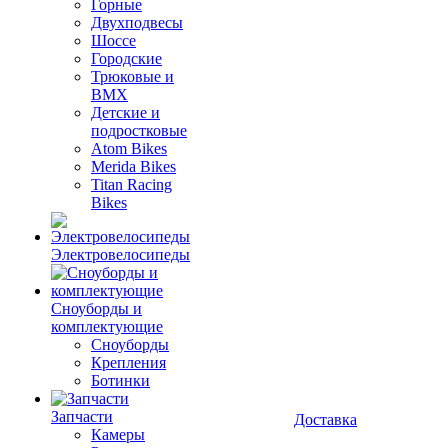
Горные
Двухподвесы
Шоссе
Городские
Трюковые и
BMX
Детские и
подростковые
Atom Bikes
Merida Bikes
Titan Racing
Bikes
Электровелосипеды
Cноуборды и
комплектующие
Сноуборды
Крепления
Ботинки
Запчасти
Доставка
Камеры