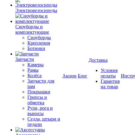
Электровелосипеды
Cноуборды и
комплектующие
Сноуборды
Крепления
Ботинки
Запчасти
Доставка
Камеры
Рамы
Условия
Колёса
Акции
Блог
оплаты
Инстр
Запчасти для
Гарантия
рам
на товар
Покрышки
Грипсы и
обмотка
Рули, рога и
выносы
Седла, штыри и
педали