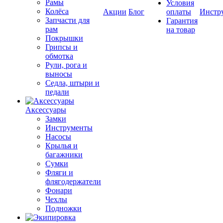
Рамы
Условия
Колёса
Акции
Блог
оплаты
Инстр
Запчасти для
Гарантия
рам
на товар
Покрышки
Грипсы и
обмотка
Рули, рога и
выносы
Седла, штыри и
педали
Аксессуары
Замки
Инструменты
Насосы
Крылья и
багажники
Сумки
Фляги и
флягодержатели
Фонари
Чехлы
Подножки