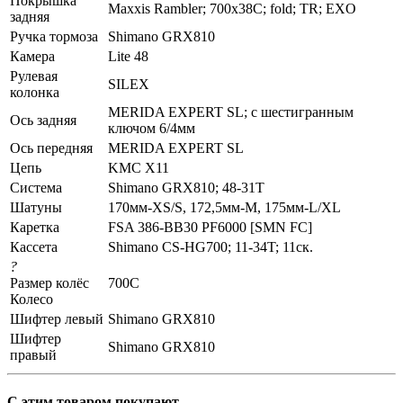
Покрышка
Maxxis Rambler; 700x38C; fold; TR; EXO
задняя
Ручка тормоза
Shimano GRX810
Камера
Lite 48
Рулевая
SILEX
колонка
MERIDA EXPERT SL; c шестигранным
Ось задняя
ключом 6/4мм
Ось передняя
MERIDA EXPERT SL
Цепь
KMC X11
Система
Shimano GRX810; 48-31T
Шатуны
170мм-XS/S, 172,5мм-M, 175мм-L/XL
Каретка
FSA 386-BB30 PF6000 [SMN FC]
Кассета
Shimano CS-HG700; 11-34T; 11ск.
?
Размер колёс
700C
Колесо
Шифтер левый
Shimano GRX810
Шифтер
Shimano GRX810
правый
С этим товаром покупают