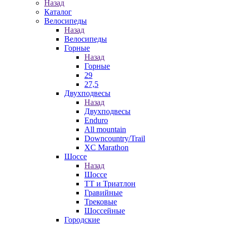
Назад
Каталог
Велосипеды
Назад
Велосипеды
Горные
Назад
Горные
29
27,5
Двухподвесы
Назад
Двухподвесы
Enduro
All mountain
Downcountry/Trail
XC Marathon
Шоссе
Назад
Шоссе
ТТ и Триатлон
Гравийные
Трековые
Шоссейные
Городские