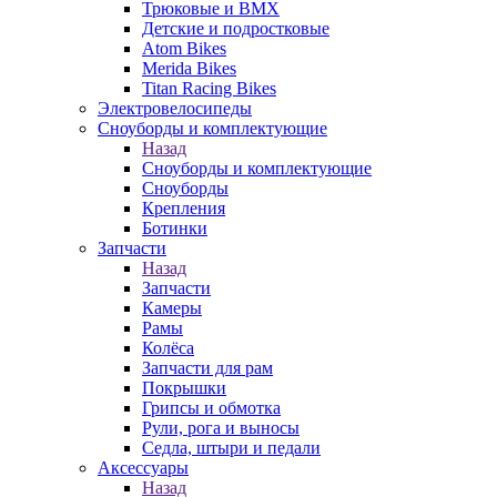
Трюковые и BMX
Детские и подростковые
Atom Bikes
Merida Bikes
Titan Racing Bikes
Электровелосипеды
Cноуборды и комплектующие
Назад
Cноуборды и комплектующие
Сноуборды
Крепления
Ботинки
Запчасти
Назад
Запчасти
Камеры
Рамы
Колёса
Запчасти для рам
Покрышки
Грипсы и обмотка
Рули, рога и выносы
Седла, штыри и педали
Аксессуары
Назад