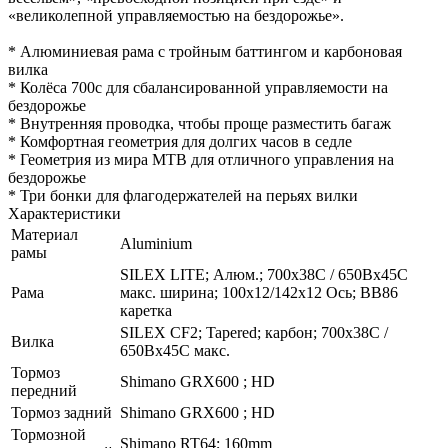
«великолепной управляемостью на бездорожье».
* Алюминиевая рама с тройным баттингом и карбоновая
вилка
* Колёса 700с для сбалансированной управляемости на
бездорожье
* Внутренняя проводка, чтобы проще разместить багаж
* Комфортная геометрия для долгих часов в седле
* Геометрия из мира MTB для отличного управления на
бездорожье
* Три бонки для флагодержателей на перьях вилки
Характеристики
Материал
Aluminium
рамы
SILEX LITE; Алюм.; 700x38C / 650Bx45C
Рама
макс. ширина; 100x12/142x12 Ось; BB86
каретка
SILEX CF2; Tapered; карбон; 700x38C /
Вилка
650Bx45C макс.
Тормоз
Shimano GRX600 ; HD
передний
Тормоз задний
Shimano GRX600 ; HD
Тормозной
Shimano RT64; 160mm