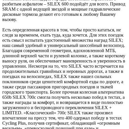
разбитым асфальтом – SILEX 600 подойдёт для всего. Привод
SRAM с одной ведущей звездой и мощные гидравлические
дисковые тормоза делают его готовым к любому Вашему
вызову.
Есть определенная красота в том, чтобы просто кататься, не
следя за временем, ехать туда, куда хочется. Для этих поездок
есть смысл испытать удостоенный множества наград SILEX;
наш самый удобный и универсальный шоссейный велосипед.
Благодаря современной геометрии, вдохновленной МТБ,
длинной верхней части и рулевой колонке, а также короткому
выносу руля, он обеспечивает маневренность и уверенность в
управлении. Несмотря на то, что SILEX часто встречается на
продолжительных гравийных и неровных дорогах, а также в
поездках на велосипедах, SILEX также нашел сильных
поклонников среди ценителей комфортной езды по дороге, а
также среди пассажиров пригородных поездов и ткачей
городского транспорта. Более прочная колесная альтернатива
650b SILEX 700c смогла получить несколько побед в тестах, а
также награды за комфорт, и возвращается в виде полностью
загруженного и беспроводного переключения SILEX +
LIMITED. «Классический» 700c SILEX также произвел
впечатление на прессу тем, что 400 одержал победу в тестах
Cycling Plus, получив сертификат, обладающий «огромным
весельем», «превосходной позицией при езде» и