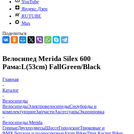
YouTube
Яндекс.Дзен
RUTUBE
Max
Поделиться
Велосипед Merida Silex 600
Рама:L(53cm) FallGreen/Black
Главная
-
Каталог
-
Велосипеды
Велосипеды
Электровелосипеды
Cноуборды и
комплектующие
Запчасти
Аксессуары
Экипировка
-
Велосипеды Merida
Горные
Двухподвесы
Шоссе
Городские
Трюковые и
BMX
Детские и подростковые
Atom Bikes
Titan Racing Bikes