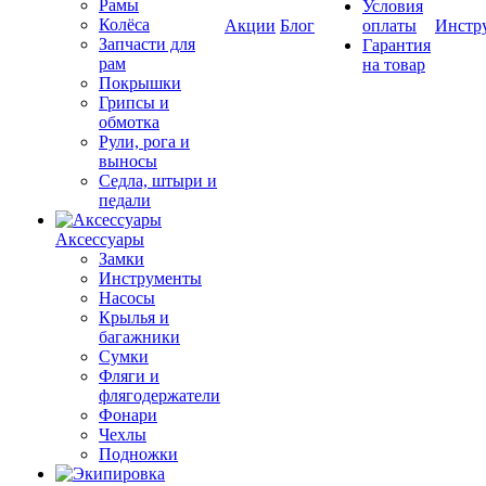
Рамы
Условия
Колёса
Акции
Блог
оплаты
Инстр
Запчасти для
Гарантия
рам
на товар
Покрышки
Грипсы и
обмотка
Рули, рога и
выносы
Седла, штыри и
педали
Аксессуары
Замки
Инструменты
Насосы
Крылья и
багажники
Сумки
Фляги и
флягодержатели
Фонари
Чехлы
Подножки