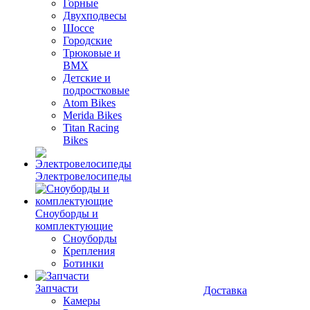
Горные
Двухподвесы
Шоссе
Городские
Трюковые и
BMX
Детские и
подростковые
Atom Bikes
Merida Bikes
Titan Racing
Bikes
Электровелосипеды
Cноуборды и
комплектующие
Сноуборды
Крепления
Ботинки
Запчасти
Доставка
Камеры