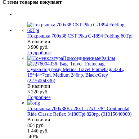
С этим товаром покупают
Покрышка 700x38 CST Pika C-1894 Folding 60Tpi
В наличии
3 900
руб.
Подробнее
Сумка под раму Merida Travel Framebag, 4,6L,
15*44*7cm, Medium 246гр. Black/Grey
(2276004336)
В наличии
5 220
руб.
Подробнее
Покрышка 700x38B / 28x1 1/2х1 3/8" Continental
Ride Classic Reflex 3/180Tpi 820гр. (01015640000)
В наличии
864
руб.
1 440
руб.
-
40
%