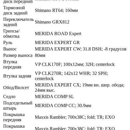
диск передний
Тормозной
Shimano RT64; 160мм
диск задний
Переключатель
Shimano GRX812
задний
Грипсы/
MERIDA ROAD Expert
обмотка
Руль
MERIDA EXPERT GR
Вынос
MERIDA EXPERT CW; 31.8 DSH; -8 градусов
Размер выноса
80мм
Втулка
VP CLK170F; 100x12мм; 32H; centerlock
передняя
VP CLK270R; 142x12 WHR; 32 SPH;
Втулка задняя
centerlock
MERIDA EXPERT CX; 19мм вн. шир. обода;
Обод/Вилсет
24мм выс.
Седло
MERIDA COMP SL
Подседельный
MERIDA COMP CC; 30.9мм
штырь
Покрышка
Maxxis Rambler; 700x38C; fold; TR; EXO
передняя
Покрышка
Maxxis Rambler; 700x38C; fold; TR; EXO