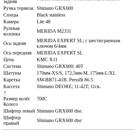
задняя
Ручка тормоза
Shimano GRX600
Спицы
Black stainless
Камера
Lite 48
Рулевая
MERIDA M2331
колонка
MERIDA EXPERT SL; c шестигранным
Ось задняя
ключом 6/4мм
Ось передняя
MERIDA EXPERT SL
Цепь
KMC X11
Система
Shimano GRX600; 40T
Шатуны
170мм-XS/S, 172,5мм-M, 175мм-L/XL
Каретка
SM-BB71-41B, Pressfit 86.5
Кассета
Shimano DEORE; 11-42T; 11ск.
?
Размер колёс
700C
Колесо
Шифтер левый
Shimano GRX600 disc
Шифтер
Shimano GRX600 disc
правый