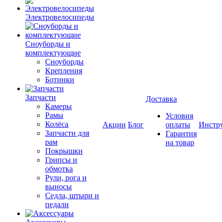
Электровелосипеды
Cноуборды и
комплектующие
Сноуборды
Крепления
Ботинки
Запчасти
Доставка
Камеры
Рамы
Условия
Колёса
Акции
Блог
оплаты
Инстр
Запчасти для
Гарантия
рам
на товар
Покрышки
Грипсы и
обмотка
Рули, рога и
выносы
Седла, штыри и
педали