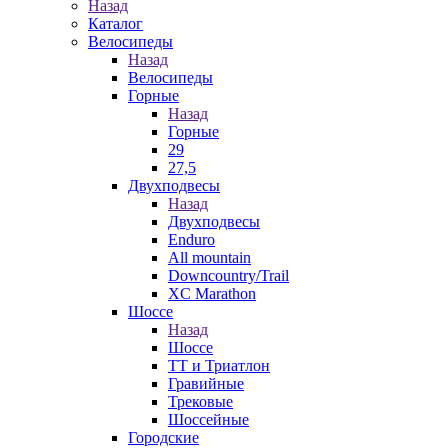
Назад
Каталог
Велосипеды
Назад
Велосипеды
Горные
Назад
Горные
29
27,5
Двухподвесы
Назад
Двухподвесы
Enduro
All mountain
Downcountry/Trail
XC Marathon
Шоссе
Назад
Шоссе
ТТ и Триатлон
Гравийные
Трековые
Шоссейные
Городские