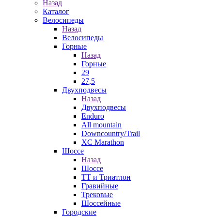
Назад
Каталог
Велосипеды
Назад
Велосипеды
Горные
Назад
Горные
29
27,5
Двухподвесы
Назад
Двухподвесы
Enduro
All mountain
Downcountry/Trail
XC Marathon
Шоссе
Назад
Шоссе
ТТ и Триатлон
Гравийные
Трековые
Шоссейные
Городские