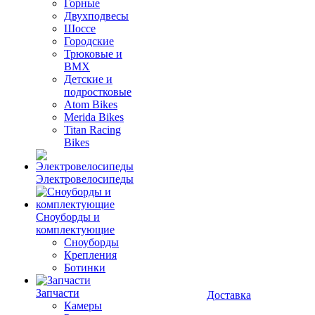
Горные
Двухподвесы
Шоссе
Городские
Трюковые и
BMX
Детские и
подростковые
Atom Bikes
Merida Bikes
Titan Racing
Bikes
Электровелосипеды
Cноуборды и
комплектующие
Сноуборды
Крепления
Ботинки
Запчасти
Доставка
Камеры