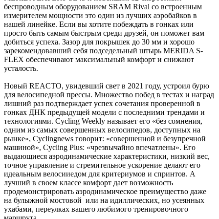
беспроводным оборудованием SRAM Rival со встроенным
измерителем мощности это один из лучших аэробайков в
нашей линейке. Если вы хотите побеждать в гонках или
просто быть самым быстрым среди друзей, он поможет вам
добиться успеха. Зазор для покрышек до 30 мм и хорошо
зарекомендовавший себя подседельный штырь MERIDA S-
FLEX обеспечивают максимальный комфорт и снижают
усталость.
Новый REACTO, увидевший свет в 2021 году, устроил бурю
для велосипедной прессы. Множество побед в тестах и наград
лишний раз подтверждает успех сочетания проверенной в
гонках ДНК предыдущей модели с последними трендами и
технологиями. Cycling Weekly называет его «без сомнения,
одним из самых совершенных велосипедов, доступных на
рынке», Cyclingnews говорит: «совершенной и безупречной
машиной», Cycling Plus: «чрезвычайно впечатлены». Его
выдающиеся аэродинамические характеристики, низкий вес,
точное управление и стремительное ускорение делают его
идеальным велосииедом для критериумов и спринтов. А
лучший в своем классе комфорт дает возможность
продемонстрировать аэродинамическое преимущество даже
на булыжной мостовой или на идиллических, но усеянных
ухабами, переулках вашего любимого тренировочного
маршрута.