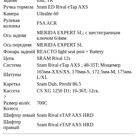
задняя
fold; TR
Ручка тормоза
Sram ED Rival eTap AXS
Камера
Ultralite 60
Рулевая
FSA ACR
колонка
MERIDA EXPERT SL; c шестигранным
Ось задняя
ключом 6/4мм
Ось передняя
MERIDA EXPERT SL
Фонарь задний
REACTO light seat post + Battery
Цепь
SRAM Rival 12s
Система
Sram Rival eTap AXS ; 48-35T; Мощемер
165мм-XXS/XS, 170мм-S, 172.5мм-M, 175мм-
Шатуны
L/XL
Каретка
Sram Dub, Presfit 86.5
Кассета
CS XG 1250 D1; 10-36T; 12ск.
?
Размер колёс
700C
Колесо
Шифтер левый
Sram Rival eTAP AXS HRD
Шифтер
Sram Rival eTAP AXS HRD
правый