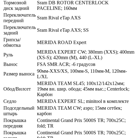
Тормозной
Sram DB ROTOR CENTERLOCK
диск задний
PACELINE; 160мм
Переключатель
Sram Rival eTap AXS
передний
Переключатель
Sram Rival eTap AXS; SS
задний
Грипсы/
MERIDA ROAD Expert
обмотка
MERIDA EXPERT CW; 380mm (XXS); 400mm
Руль
(XS-S); 420mm (M), 440 (L-XL)
Вынос
FSA SMR ACR; -6 градусов
90мм-XXS/XS, 100мм-S, 110мм-M, 120мм-
Размер выноса
L/XL
MERIDA TEAM SL45; 100x12/142x12мм;
Обод/Вилсет
19мм вн. шир. обода; 45мм выс.; Centerlock;
Карбон
Седло
MERIDA EXPERT SL; minitool в комплекте
Подседельный
MERIDA TEAM CW; аэро; 15мм сетбек;
штырь
карбон
Покрышка
Continental Grand Prix 5000S TR; 700x25C;
передняя
fold; TR
Покрышка
Continental Grand Prix 5000S TR; 700x25C;