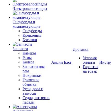
Электровелосипеды
Cноуборды и
комплектующие
Сноуборды
Крепления
Ботинки
Запчасти
Доставка
Камеры
Рамы
Условия
Колёса
Акции
Блог
оплаты
Инстр
Запчасти для
Гарантия
рам
на товар
Покрышки
Грипсы и
обмотка
Рули, рога и
выносы
Седла, штыри и
педали