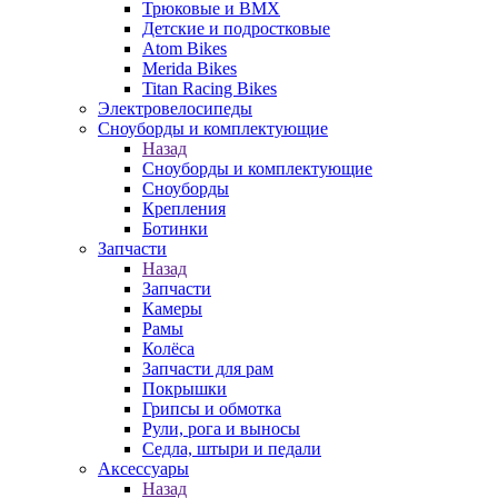
Трюковые и BMX
Детские и подростковые
Atom Bikes
Merida Bikes
Titan Racing Bikes
Электровелосипеды
Cноуборды и комплектующие
Назад
Cноуборды и комплектующие
Сноуборды
Крепления
Ботинки
Запчасти
Назад
Запчасти
Камеры
Рамы
Колёса
Запчасти для рам
Покрышки
Грипсы и обмотка
Рули, рога и выносы
Седла, штыри и педали
Аксессуары
Назад