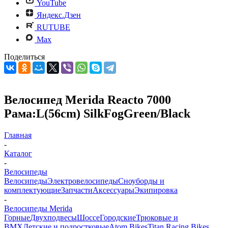
YouTube
Яндекс.Дзен
RUTUBE
Max
Поделиться
Велосипед Merida Reacto 7000
Рама:L(56cm) SilkFogGreen/Black
Главная
-
Каталог
-
Велосипеды
Велосипеды
Электровелосипеды
Cноуборды и
комплектующие
Запчасти
Аксессуары
Экипировка
-
Велосипеды Merida
Горные
Двухподвесы
Шоссе
Городские
Трюковые и
BMX
Детские и подростковые
Atom Bikes
Titan Racing Bikes