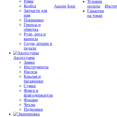
Рамы
Условия
Колёса
Акции
Блог
оплаты
Инстр
Запчасти для
Гарантия
рам
на товар
Покрышки
Грипсы и
обмотка
Рули, рога и
выносы
Седла, штыри и
педали
Аксессуары
Замки
Инструменты
Насосы
Крылья и
багажники
Сумки
Фляги и
флягодержатели
Фонари
Чехлы
Подножки