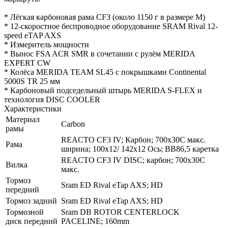
* Лёгкая карбоновая рама CF3 (около 1150 г в размере М)
* 12-скоростное беспроводное оборудование SRAM Rival 12-
speed eTAP AXS
* Измеритель мощности
* Вынос FSA ACR SMR в сочетании с рулём MERIDA
EXPERT CW
* Колёса MERIDA TEAM SL45 с покрышками Continental
5000S TR 25 мм
* Карбоновый подседельный штырь MERIDA S-FLEX и
технология DISC COOLER
Характеристики
Материал
Carbon
рамы
REACTO CF3 IV; Карбон; 700x30C макс.
Рама
ширина; 100x12/ 142x12 Ось; BB86,5 каретка
REACTO CF3 IV DISC; карбон; 700x30C
Вилка
макс.
Тормоз
Sram ED Rival eTap AXS; HD
передний
Тормоз задний
Sram ED Rival eTap AXS; HD
Тормозной
Sram DB ROTOR CENTERLOCK
диск передний
PACELINE; 160mm