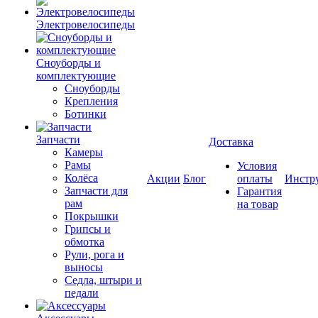
Электровелосипеды
Cноуборды и
комплектующие
Сноуборды
Крепления
Ботинки
Запчасти
Доставка
Камеры
Рамы
Условия
Колёса
Акции
Блог
оплаты
Инстр
Запчасти для
Гарантия
рам
на товар
Покрышки
Грипсы и
обмотка
Рули, рога и
выносы
Седла, штыри и
педали