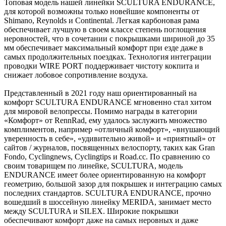
Топовая модель нашей линейки SCULTURA ENDURANCE,
для которой возможны только новейшие компоненты от
Shimano, Reynolds и Continental. Легкая карбоновая рама
обеспечивает лучшую в своем классе степень поглощения
неровностей, что в сочетании с покрышками шириной до 35
мм обеспечивает максимальный комфорт при езде даже в
самых продолжительных поездках. Технология интеграции
проводки WIRE PORT поддерживает чистоту кокпита и
снижает лобовое сопротивление воздуха.
Представленный в 2021 году наш ориентированный на
комфорт SCULTURA ENDURANCE мгновенно стал хитом
для мировой велопрессы. Помимо награды в категории
«Комфорт» от RennRad, ему удалось заслужить множество
комплиментов, например «отличный комфорт», «внушающий
уверенность в себе», «удивительно живой» и «приятный» от
сайтов / журналов, посвященных велоспорту, таких как Gran
Fondo, Cyclingnews, Cyclingtips и Road.cc. По сравнению со
своим товарищем по линейке, SCULTURA, модель
ENDURANCE имеет более ориентированную на комфорт
геометрию, большой зазор для покрышек и интеграцию самых
последних стандартов. SCULTURA ENDURANCE, прочно
вошедший в шоссейную линейку MERIDA, занимает место
между SCULTURA и SILEX. Широкие покрышки
обеспечивают комфорт даже на самых неровных и даже