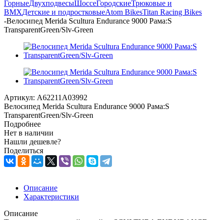
Горные
Двухподвесы
Шоссе
Городские
Трюковые и
BMX
Детские и подростковые
Atom Bikes
Titan Racing Bikes
-
Велосипед Merida Scultura Endurance 9000 Рама:S
TransparentGreen/Slv-Green
Артикул:
A62211A03992
Велосипед Merida Scultura Endurance 9000 Рама:S
TransparentGreen/Slv-Green
Подробнее
Нет в наличии
Нашли дешевле?
Поделиться
Описание
Характеристики
Описание