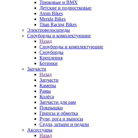
Трюковые и BMX
Детские и подростковые
Atom Bikes
Merida Bikes
Titan Racing Bikes
Электровелосипеды
Cноуборды и комплектующие
Назад
Cноуборды и комплектующие
Сноуборды
Крепления
Ботинки
Запчасти
Назад
Запчасти
Камеры
Рамы
Колёса
Запчасти для рам
Покрышки
Грипсы и обмотка
Рули, рога и выносы
Седла, штыри и педали
Аксессуары
Назад