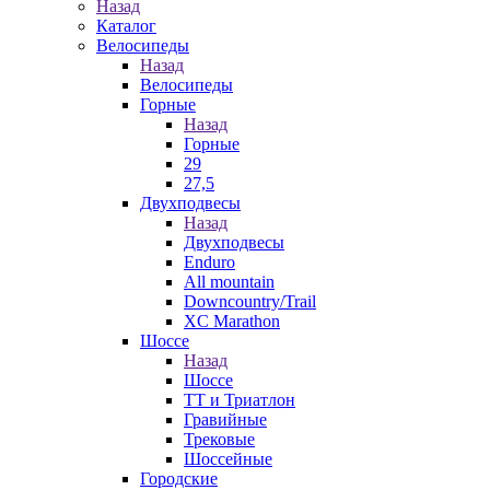
Назад
Каталог
Велосипеды
Назад
Велосипеды
Горные
Назад
Горные
29
27,5
Двухподвесы
Назад
Двухподвесы
Enduro
All mountain
Downcountry/Trail
XC Marathon
Шоссе
Назад
Шоссе
ТТ и Триатлон
Гравийные
Трековые
Шоссейные
Городские