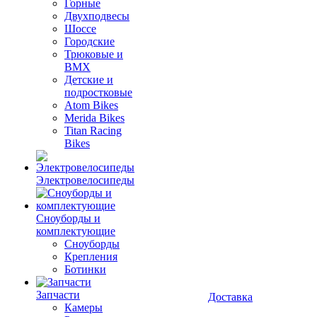
Горные
Двухподвесы
Шоссе
Городские
Трюковые и
BMX
Детские и
подростковые
Atom Bikes
Merida Bikes
Titan Racing
Bikes
Электровелосипеды
Cноуборды и
комплектующие
Сноуборды
Крепления
Ботинки
Запчасти
Доставка
Камеры