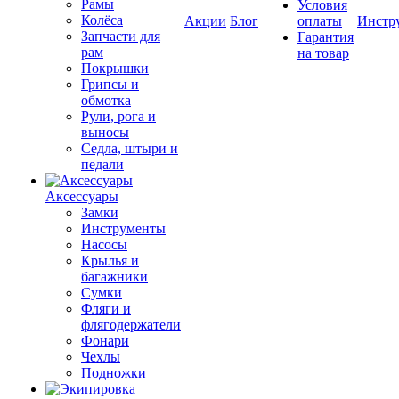
Рамы
Условия
Колёса
Акции
Блог
оплаты
Инстр
Запчасти для
Гарантия
рам
на товар
Покрышки
Грипсы и
обмотка
Рули, рога и
выносы
Седла, штыри и
педали
Аксессуары
Замки
Инструменты
Насосы
Крылья и
багажники
Сумки
Фляги и
флягодержатели
Фонари
Чехлы
Подножки