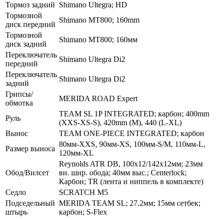
Тормоз задний
Shimano Ultegra; HD
Тормозной
Shimano MT800; 160mm
диск передний
Тормозной
Shimano MT800; 160мм
диск задний
Переключатель
Shimano Ultegra Di2
передний
Переключатель
Shimano Ultegra Di2
задний
Грипсы/
MERIDA ROAD Expert
обмотка
TEAM SL 1P INTEGRATED; карбон; 400mm
Руль
(XXS-XS-S), 420mm (M), 440 (L-XL)
Вынос
TEAM ONE-PIECE INTEGRATED; карбон
80мм-XXS, 90мм-XS, 100мм-S/M, 110мм-L,
Размер выноса
120мм-XL
Reynolds ATR DB, 100x12/142x12мм; 23мм
Обод/Вилсет
вн. шир. обода; 40мм выс.; Centerlock;
Карбон; TR (лента и ниппель в комплекте)
Седло
SCRATCH M5
Подседельный
MERIDA TEAM SL; 27.2мм; 15мм сетбек;
штырь
карбон; S-Flex