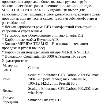
проселочных дорогах, а более высокая рулевая труба
обеспечивает более расслабленное положение при езде.
SCULTURA ENDURANCE - идеальный выбор для
велосипедистов, ездящих в своё удовольствие, которые хотят
проводить долгие часы в седле, чувствуя себя комфортно и
расслабленно!
* Лёгкая карбоновая рама CF3 с комфортной геометрией и
уверенным управлением
* 12-скоростное оборудование Shimano Ultegra Di2
* Карбоновые колёса Reynolds ATR
* Кокпит MERIDA TEAM SL 1P (полная интеграция
проводки в руле и выносе)
* Карбоновый подседельный штырь MERIDA S-FLEX
* Покрышки Continental GP5000 AllSeason TR 32 мм
Характеристики
Материал
Carbon
рамы
Scultura Endurance CF3 Carbon 700x35C max. /
Рама
700x32C (with fender) max. wheelsize,
100x12/142x12mm, Pressfit 86.5
Scultura Endurance CF3 Carbon 700x35C max.
Вилка
wheelsize
Тормоз
Shimano Ultegra; HD
передний