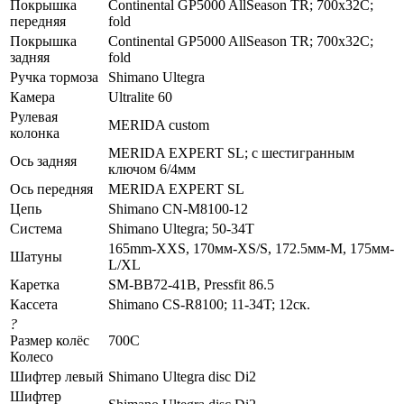
Покрышка
Continental GP5000 AllSeason TR; 700x32C;
передняя
fold
Покрышка
Continental GP5000 AllSeason TR; 700x32C;
задняя
fold
Ручка тормоза
Shimano Ultegra
Камера
Ultralite 60
Рулевая
MERIDA custom
колонка
MERIDA EXPERT SL; c шестигранным
Ось задняя
ключом 6/4мм
Ось передняя
MERIDA EXPERT SL
Цепь
Shimano CN-M8100-12
Система
Shimano Ultegra; 50-34T
165mm-XXS, 170мм-XS/S, 172.5мм-M, 175мм-
Шатуны
L/XL
Каретка
SM-BB72-41B, Pressfit 86.5
Кассета
Shimano CS-R8100; 11-34T; 12ск.
?
Размер колёс
700C
Колесо
Шифтер левый
Shimano Ultegra disc Di2
Шифтер