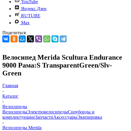
YouTube
Яндекс.Дзен
RUTUBE
Max
Поделиться
Велосипед Merida Scultura Endurance
9000 Рама:S TransparentGreen/Slv-
Green
Главная
-
Каталог
-
Велосипеды
Велосипеды
Электровелосипеды
Cноуборды и
комплектующие
Запчасти
Аксессуары
Экипировка
-
Велосипеды Merida