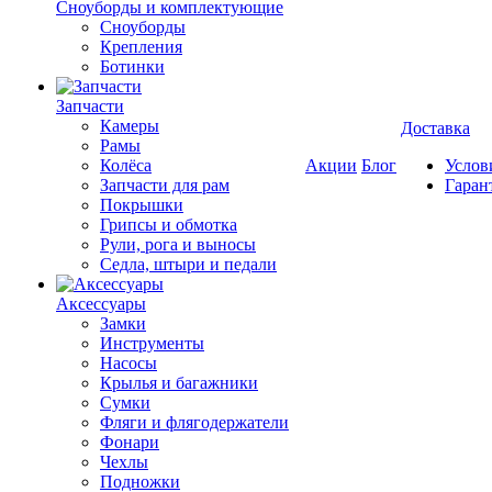
Cноуборды и комплектующие
Сноуборды
Крепления
Ботинки
Запчасти
Камеры
Доставка
Рамы
Колёса
Акции
Блог
Услов
Запчасти для рам
Гаран
Покрышки
Грипсы и обмотка
Рули, рога и выносы
Седла, штыри и педали
Аксессуары
Замки
Инструменты
Насосы
Крылья и багажники
Сумки
Фляги и флягодержатели
Фонари
Чехлы
Подножки