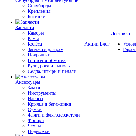
Cноуборды и комплектующие
Сноуборды
Крепления
Ботинки
Запчасти
Камеры
Доставка
Рамы
Колёса
Акции
Блог
Услов
Запчасти для рам
Гаран
Покрышки
Грипсы и обмотка
Рули, рога и выносы
Седла, штыри и педали
Аксессуары
Замки
Инструменты
Насосы
Крылья и багажники
Сумки
Фляги и флягодержатели
Фонари
Чехлы
Подножки