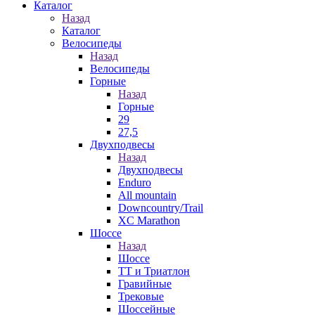
Каталог
Назад
Каталог
Велосипеды
Назад
Велосипеды
Горные
Назад
Горные
29
27,5
Двухподвесы
Назад
Двухподвесы
Enduro
All mountain
Downcountry/Trail
XC Marathon
Шоссе
Назад
Шоссе
ТТ и Триатлон
Гравийные
Трековые
Шоссейные