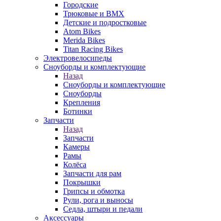
Городские
Трюковые и BMX
Детские и подростковые
Atom Bikes
Merida Bikes
Titan Racing Bikes
Электровелосипеды
Cноуборды и комплектующие
Назад
Cноуборды и комплектующие
Сноуборды
Крепления
Ботинки
Запчасти
Назад
Запчасти
Камеры
Рамы
Колёса
Запчасти для рам
Покрышки
Грипсы и обмотка
Рули, рога и выносы
Седла, штыри и педали
Аксессуары