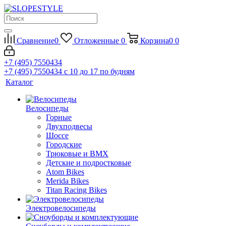
Сравнение
0
Отложенные
0
Корзина
0
0
+7 (495) 7550434
+7 (495) 7550434
с 10 до 17 по будням
Каталог
Велосипеды
Горные
Двухподвесы
Шоссе
Городские
Трюковые и BMX
Детские и подростковые
Atom Bikes
Merida Bikes
Titan Racing Bikes
Электровелосипеды