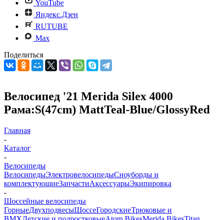
YouTube
Яндекс.Дзен
RUTUBE
Max
Поделиться
Велосипед '21 Merida Silex 4000
Рама:S(47cm) MattTeal-Blue/GlossyRed
Главная
-
Каталог
-
Велосипеды
Велосипеды
Электровелосипеды
Cноуборды и
комплектующие
Запчасти
Аксессуары
Экипировка
-
Шоссейные велосипеды
Горные
Двухподвесы
Шоссе
Городские
Трюковые и
BMX
Детские и подростковые
Atom Bikes
Merida Bikes
Titan