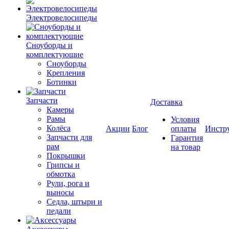
Электровелосипеды
Cноуборды и
комплектующие
Сноуборды
Крепления
Ботинки
Запчасти
Доставка
Камеры
Рамы
Условия
Колёса
Акции
Блог
оплаты
Инстр
Запчасти для
Гарантия
рам
на товар
Покрышки
Грипсы и
обмотка
Рули, рога и
выносы
Седла, штыри и
педали