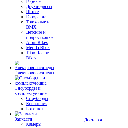
Горные
Двухподвесы
Шоссе
Городские
Трюковые и
BMX
Детские и
подростковые
Atom Bikes
Merida Bikes
Titan Racing
Bikes
Электровелосипеды
Cноуборды и
комплектующие
Сноуборды
Крепления
Ботинки
Запчасти
Доставка
Камеры