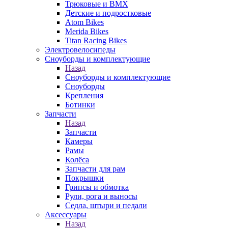
Трюковые и BMX
Детские и подростковые
Atom Bikes
Merida Bikes
Titan Racing Bikes
Электровелосипеды
Cноуборды и комплектующие
Назад
Cноуборды и комплектующие
Сноуборды
Крепления
Ботинки
Запчасти
Назад
Запчасти
Камеры
Рамы
Колёса
Запчасти для рам
Покрышки
Грипсы и обмотка
Рули, рога и выносы
Седла, штыри и педали
Аксессуары
Назад