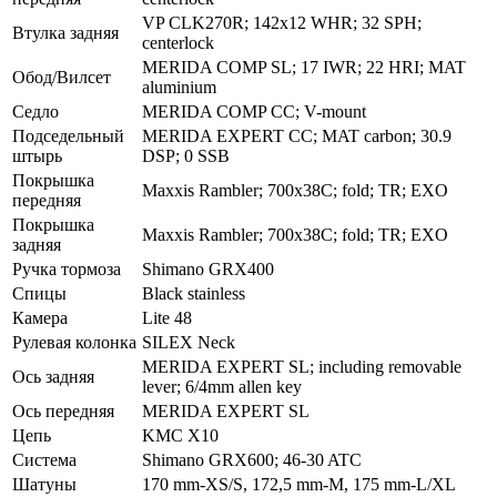
VP CLK270R; 142x12 WHR; 32 SPH;
Втулка задняя
centerlock
MERIDA COMP SL; 17 IWR; 22 HRI; MAT
Обод/Вилсет
aluminium
Седло
MERIDA COMP CC; V-mount
Подседельный
MERIDA EXPERT CC; MAT carbon; 30.9
штырь
DSP; 0 SSB
Покрышка
Maxxis Rambler; 700x38C; fold; TR; EXO
передняя
Покрышка
Maxxis Rambler; 700x38C; fold; TR; EXO
задняя
Ручка тормоза
Shimano GRX400
Спицы
Black stainless
Камера
Lite 48
Рулевая колонка
SILEX Neck
MERIDA EXPERT SL; including removable
Ось задняя
lever; 6/4mm allen key
Ось передняя
MERIDA EXPERT SL
Цепь
KMC X10
Система
Shimano GRX600; 46-30 ATC
Шатуны
170 mm-XS/S, 172,5 mm-M, 175 mm-L/XL