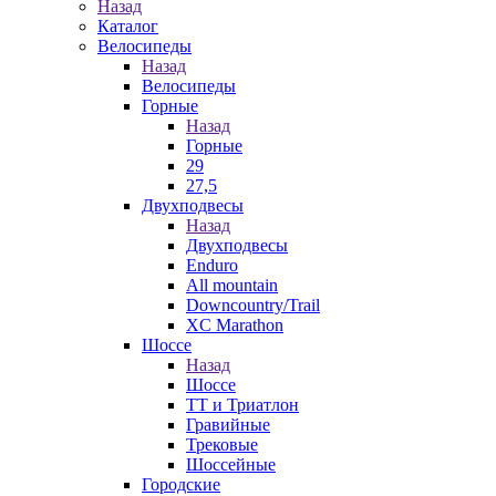
Назад
Каталог
Велосипеды
Назад
Велосипеды
Горные
Назад
Горные
29
27,5
Двухподвесы
Назад
Двухподвесы
Enduro
All mountain
Downcountry/Trail
XC Marathon
Шоссе
Назад
Шоссе
ТТ и Триатлон
Гравийные
Трековые
Шоссейные
Городские