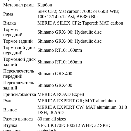
Материал рамы
Карбон
Silex CF2; Mat carbon; 700C or 650B Whs;
Рама
100x12/142x12 Ast; BB386 Bbr
Вилка
MERIDA SILEX CF2; Tapered; MAT carbon
Тормоз
Shimano GRX400; Hydraulic disc
передний
Тормоз задний
Shimano GRX400; Hydraulic disc
Тормозной диск
Shimano RT10; 160mm
передний
Тормозной диск
Shimano RT10; 160mm
задний
Переключатель
Shimano GRX400
передний
Переключатель
Shimano GRX400
задний
Грипсы/обмотка
MERIDA ROAD Expert
Руль
MERIDA EXPERT GR; MAT aluminium
MERIDA EXPERT CW; MAT aluminium; 31.8
Вынос
DSH; -8 ASD
Размер выноса
80 mm all sizes
Втулка
VP CLK170F; 100x12 WHF; 32 SPH;
передняя
centerlock