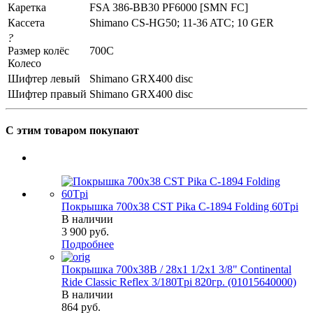
Каретка
FSA 386-BB30 PF6000 [SMN FC]
Кассета
Shimano CS-HG50; 11-36 ATC; 10 GER
?
Размер колёс
700C
Колесо
Шифтер левый
Shimano GRX400 disc
Шифтер правый
Shimano GRX400 disc
С этим товаром покупают
Покрышка 700x38 CST Pika C-1894 Folding 60Tpi
В наличии
3 900
руб.
Подробнее
Покрышка 700x38B / 28x1 1/2х1 3/8" Continental
Ride Classic Reflex 3/180Tpi 820гр. (01015640000)
В наличии
864
руб.