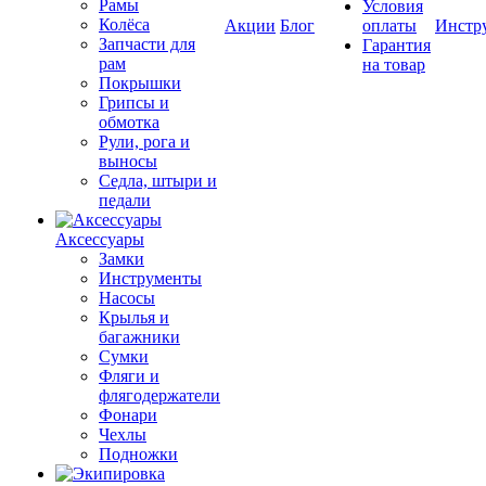
Рамы
Условия
Колёса
Акции
Блог
оплаты
Инстр
Запчасти для
Гарантия
рам
на товар
Покрышки
Грипсы и
обмотка
Рули, рога и
выносы
Седла, штыри и
педали
Аксессуары
Замки
Инструменты
Насосы
Крылья и
багажники
Сумки
Фляги и
флягодержатели
Фонари
Чехлы
Подножки