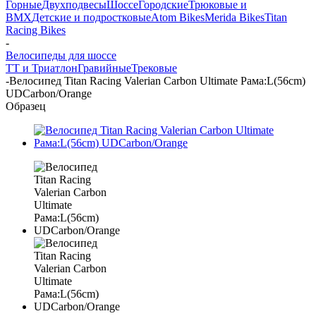
Горные
Двухподвесы
Шоссе
Городские
Трюковые и
BMX
Детские и подростковые
Atom Bikes
Merida Bikes
Titan
Racing Bikes
-
Велосипеды для шоссе
ТТ и Триатлон
Гравийные
Трековые
-
Велосипед Titan Racing Valerian Carbon Ultimate Рама:L(56cm)
UDCarbon/Orange
Образец