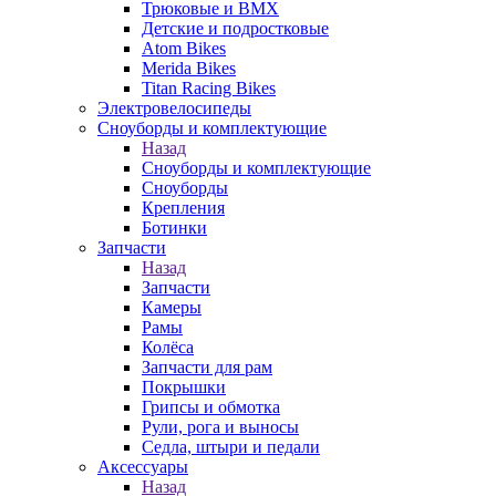
Трюковые и BMX
Детские и подростковые
Atom Bikes
Merida Bikes
Titan Racing Bikes
Электровелосипеды
Cноуборды и комплектующие
Назад
Cноуборды и комплектующие
Сноуборды
Крепления
Ботинки
Запчасти
Назад
Запчасти
Камеры
Рамы
Колёса
Запчасти для рам
Покрышки
Грипсы и обмотка
Рули, рога и выносы
Седла, штыри и педали
Аксессуары
Назад