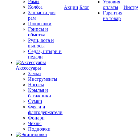
Рамы
Условия
Колёса
Акции
Блог
оплаты
Инстр
Запчасти для
Гарантия
рам
на товар
Покрышки
Грипсы и
обмотка
Рули, рога и
выносы
Седла, штыри и
педали
Аксессуары
Замки
Инструменты
Насосы
Крылья и
багажники
Сумки
Фляги и
флягодержатели
Фонари
Чехлы
Подножки