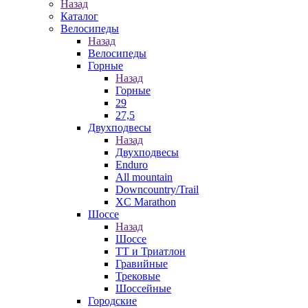
Назад
Каталог
Велосипеды
Назад
Велосипеды
Горные
Назад
Горные
29
27,5
Двухподвесы
Назад
Двухподвесы
Enduro
All mountain
Downcountry/Trail
XC Marathon
Шоссе
Назад
Шоссе
ТТ и Триатлон
Гравийные
Трековые
Шоссейные
Городские