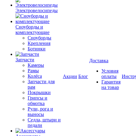
Электровелосипеды
Cноуборды и
комплектующие
Сноуборды
Крепления
Ботинки
Запчасти
Доставка
Камеры
Рамы
Условия
Колёса
Акции
Блог
оплаты
Инстр
Запчасти для
Гарантия
рам
на товар
Покрышки
Грипсы и
обмотка
Рули, рога и
выносы
Седла, штыри и
педали