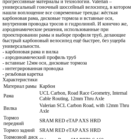
прогрессивные материалы и технологии. Valerian –
универсальный гоночный шоссейный велосипед, в котором
нашли воплощение все современные тренды: жёсткая
карбоновая рама, дисковые тормоза и вставные оси,
внутренняя проводка тросов и гидролиний. И конечно же,
аэродинамические решения, использованные при
проектировании рамы и выборе профиля труб, делающие
быстрый карбоновый велосипед ещё быстрее, без ущерба
универсальности.
- карбоновая рама и вилка
- аэродинамический профиль труб
- вставные 12мм оси, дисковые тормоза
- интегрированная проводка
- резьбовая каретка
Характеристики
Материал рамы
Карбон
UCL Carbon, Road Race Geometry, Internal
Рама
Cable Routing, 12mm Thru Axle
Valerian SCL Carbon Road, with 12mm Thru
Вилка
Axle
Тормоз
SRAM RED eTAP AXS HRD
передний
Тормоз задний
SRAM RED eTAP AXS HRD
Тормозной диск