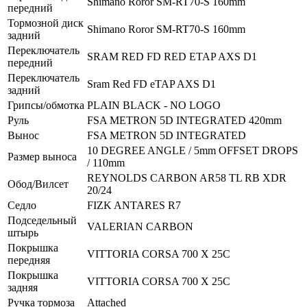
Shimano Roror SM-RT70-S 160mm
передний
Тормозной диск
Shimano Roror SM-RT70-S 160mm
задний
Переключатель
SRAM RED FD RED ETAP AXS D1
передний
Переключатель
Sram Red FD eTAP AXS D1
задний
Грипсы/обмотка
PLAIN BLACK - NO LOGO
Руль
FSA METRON 5D INTEGRATED 420mm
Вынос
FSA METRON 5D INTEGRATED
10 DEGREE ANGLE / 5mm OFFSET DROPS
Размер выноса
/ 110mm
REYNOLDS CARBON AR58 TL RB XDR
Обод/Вилсет
20/24
Седло
FIZK ANTARES R7
Подседельный
VALERIAN CARBON
штырь
Покрышка
VITTORIA CORSA 700 X 25C
передняя
Покрышка
VITTORIA CORSA 700 X 25C
задняя
Ручка тормоза
Attached