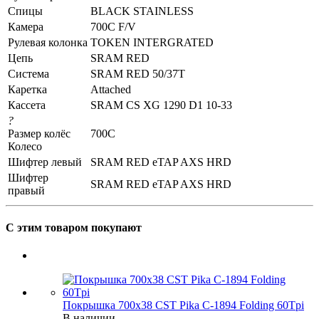
Спицы
BLACK STAINLESS
Камера
700C F/V
Рулевая колонка
TOKEN INTERGRATED
Цепь
SRAM RED
Система
SRAM RED 50/37T
Каретка
Attached
Кассета
SRAM CS XG 1290 D1 10-33
?
Размер колёс
700C
Колесо
Шифтер левый
SRAM RED eTAP AXS HRD
Шифтер
SRAM RED eTAP AXS HRD
правый
С этим товаром покупают
Покрышка 700x38 CST Pika C-1894 Folding 60Tpi
В наличии