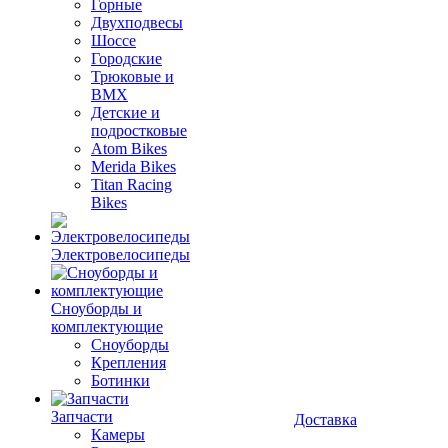
Горные
Двухподвесы
Шоссе
Городские
Трюковые и
BMX
Детские и
подростковые
Atom Bikes
Merida Bikes
Titan Racing
Bikes
Электровелосипеды
Cноуборды и
комплектующие
Сноуборды
Крепления
Ботинки
Запчасти
Доставка
Камеры