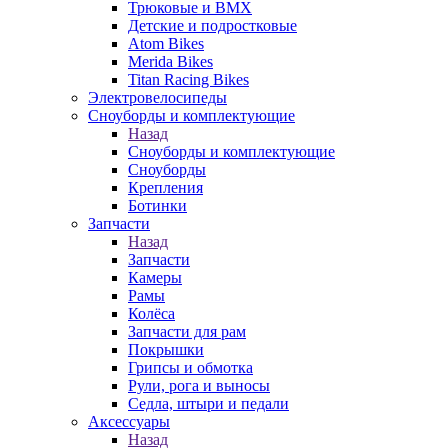
Трюковые и BMX
Детские и подростковые
Atom Bikes
Merida Bikes
Titan Racing Bikes
Электровелосипеды
Cноуборды и комплектующие
Назад
Cноуборды и комплектующие
Сноуборды
Крепления
Ботинки
Запчасти
Назад
Запчасти
Камеры
Рамы
Колёса
Запчасти для рам
Покрышки
Грипсы и обмотка
Рули, рога и выносы
Седла, штыри и педали
Аксессуары
Назад