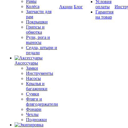
Рамы
Условия
Колёса
Акции
Блог
оплаты
Инстр
Запчасти для
Гарантия
рам
на товар
Покрышки
Грипсы и
обмотка
Рули, рога и
выносы
Седла, штыри и
педали
Аксессуары
Замки
Инструменты
Насосы
Крылья и
багажники
Сумки
Фляги и
флягодержатели
Фонари
Чехлы
Подножки