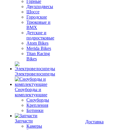
Горные
Двухподвесы
Шоссе
Городские
Трюковые и
BMX
Детские и
подростковые
Atom Bikes
Merida Bikes
Titan Racing
Bikes
Электровелосипеды
Cноуборды и
комплектующие
Сноуборды
Крепления
Ботинки
Запчасти
Доставка
Камеры