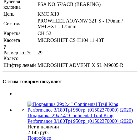
Рулевая
FSA NO.57/ACB (BEARING)
колонка
Цепь
KMC X10
PROWHEEL A10Y-NW 32T S - 170mm /
Система
M+L+XL - 175mm
Каретка
CH-52
Кассета
MICROSHIFT CS-H104 11-48T
?
Размер колёс
29
Колесо
Шифтер левый
MICROSHIFT ADVENT X SL-M9605-R
С этим товаром покупают
Покрышка 29x2.4" Continental Trail King
Performance 3/180Tpi 950гр. (01502370000) (2020)
Нет в наличии
2 145
руб.
Подробнее