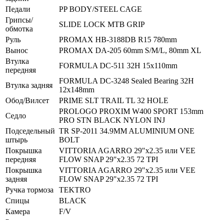
Педали
PP BODY/STEEL CAGE
Грипсы/
SLIDE LOCK MTB GRIP
обмотка
Руль
PROMAX HB-3188DB R15 780mm
Вынос
PROMAX DA-205 60mm S/M/L, 80mm XL
Втулка
FORMULA DC-511 32H 15x110mm
передняя
FORMULA DC-3248 Sealed Bearing 32H
Втулка задняя
12x148mm
Обод/Вилсет
PRIME SLT TRAIL TL 32 HOLE
PROLOGO PROXIM W400 SPORT 153mm
Седло
PRO STN BLACK NYLON INJ
Подседельный
TR SP-2011 34.9MM ALUMINIUM ONE
штырь
BOLT
Покрышка
VITTORIA AGARRO 29"x2.35 или VEE
передняя
FLOW SNAP 29"x2.35 72 TPI
Покрышка
VITTORIA AGARRO 29"x2.35 или VEE
задняя
FLOW SNAP 29"x2.35 72 TPI
Ручка тормоза
TEKTRO
Спицы
BLACK
Камера
F/V