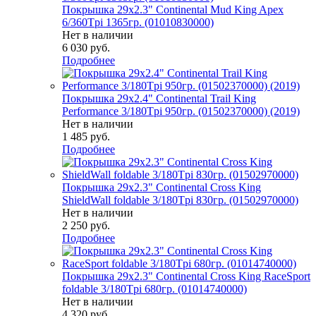
Покрышка 29x2.3" Continental Mud King Apex
6/360Tpi 1365гр. (01010830000)
Нет в наличии
6 030
руб.
Подробнее
Покрышка 29x2.4" Continental Trail King
Performance 3/180Tpi 950гр. (01502370000) (2019)
Нет в наличии
1 485
руб.
Подробнее
Покрышка 29x2.3" Continental Cross King
ShieldWall foldable 3/180Tpi 830гр. (01502970000)
Нет в наличии
2 250
руб.
Подробнее
Покрышка 29x2.3" Continental Cross King RaceSport
foldable 3/180Tpi 680гр. (01014740000)
Нет в наличии
4 320
руб.