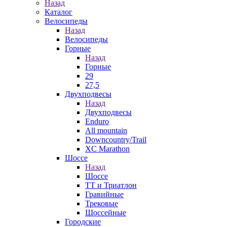
Назад
Каталог
Велосипеды
Назад
Велосипеды
Горные
Назад
Горные
29
27,5
Двухподвесы
Назад
Двухподвесы
Enduro
All mountain
Downcountry/Trail
XC Marathon
Шоссе
Назад
Шоссе
ТТ и Триатлон
Гравийные
Трековые
Шоссейные
Городские