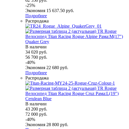
62 550
руб.
-
25
%
Экономия
15 637.50
руб.
Подробнее
Распродажа
Велосипед Titan Racing Rogue Alpine Рама:M(17")
Quaker Grey
В наличии
34 020
руб.
56 700
руб.
-
40
%
Экономия
22 680
руб.
Подробнее
Распродажа
Велосипед Titan Racing Rogue Cruz Рама:L(19")
Cerulean Blue
В наличии
43 200
руб.
72 000
руб.
-
40
%
Экономия
28 800
руб.