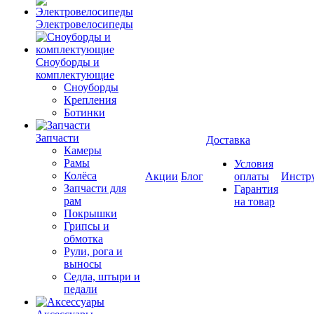
Электровелосипеды
Cноуборды и
комплектующие
Сноуборды
Крепления
Ботинки
Запчасти
Доставка
Камеры
Рамы
Условия
Колёса
Акции
Блог
оплаты
Инстр
Запчасти для
Гарантия
рам
на товар
Покрышки
Грипсы и
обмотка
Рули, рога и
выносы
Седла, штыри и
педали