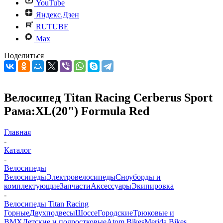
YouTube
Яндекс.Дзен
RUTUBE
Max
Поделиться
Велосипед Titan Racing Cerberus Sport
Рама:XL(20") Formula Red
Главная
-
Каталог
-
Велосипеды
Велосипеды
Электровелосипеды
Cноуборды и
комплектующие
Запчасти
Аксессуары
Экипировка
-
Велосипеды Titan Racing
Горные
Двухподвесы
Шоссе
Городские
Трюковые и
BMX
Детские и подростковые
Atom Bikes
Merida Bikes