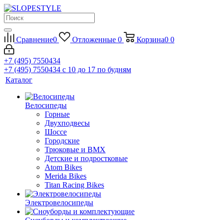
Сравнение
0
Отложенные
0
Корзина
0
0
+7 (495) 7550434
+7 (495) 7550434
с 10 до 17 по будням
Каталог
Велосипеды
Горные
Двухподвесы
Шоссе
Городские
Трюковые и BMX
Детские и подростковые
Atom Bikes
Merida Bikes
Titan Racing Bikes
Электровелосипеды