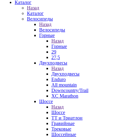
Каталог
Назад
Каталог
Велосипеды
Назад
Велосипеды
Горные
Назад
Горные
29
27,5
Двухподвесы
Назад
Двухподвесы
Enduro
All mountain
Downcountry/Trail
XC Marathon
Шоссе
Назад
Шоссе
ТТ и Триатлон
Гравийные
Трековые
Шоссейные