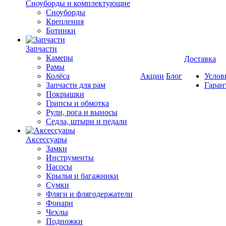
Cноуборды и комплектующие
Сноуборды
Крепления
Ботинки
Запчасти
Камеры
Доставка
Рамы
Колёса
Акции
Блог
Услов
Запчасти для рам
Гаран
Покрышки
Грипсы и обмотка
Рули, рога и выносы
Седла, штыри и педали
Аксессуары
Замки
Инструменты
Насосы
Крылья и багажники
Сумки
Фляги и флягодержатели
Фонари
Чехлы
Подножки