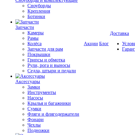
Cноуборды и комплектующие
Сноуборды
Крепления
Ботинки
Запчасти
Камеры
Доставка
Рамы
Колёса
Акции
Блог
Услов
Запчасти для рам
Гаран
Покрышки
Грипсы и обмотка
Рули, рога и выносы
Седла, штыри и педали
Аксессуары
Замки
Инструменты
Насосы
Крылья и багажники
Сумки
Фляги и флягодержатели
Фонари
Чехлы
Подножки