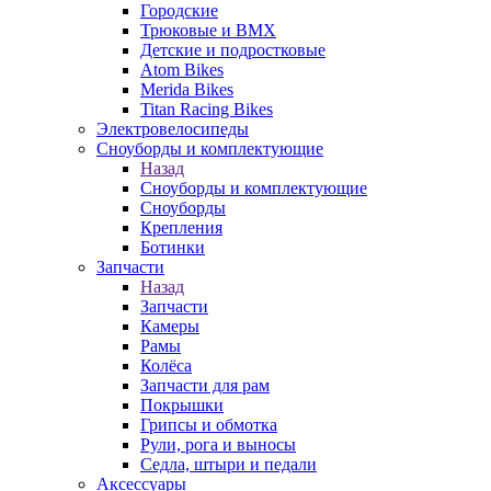
Городские
Трюковые и BMX
Детские и подростковые
Atom Bikes
Merida Bikes
Titan Racing Bikes
Электровелосипеды
Cноуборды и комплектующие
Назад
Cноуборды и комплектующие
Сноуборды
Крепления
Ботинки
Запчасти
Назад
Запчасти
Камеры
Рамы
Колёса
Запчасти для рам
Покрышки
Грипсы и обмотка
Рули, рога и выносы
Седла, штыри и педали
Аксессуары