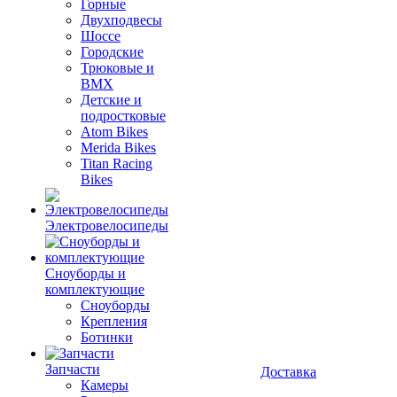
Горные
Двухподвесы
Шоссе
Городские
Трюковые и
BMX
Детские и
подростковые
Atom Bikes
Merida Bikes
Titan Racing
Bikes
Электровелосипеды
Cноуборды и
комплектующие
Сноуборды
Крепления
Ботинки
Запчасти
Доставка
Камеры