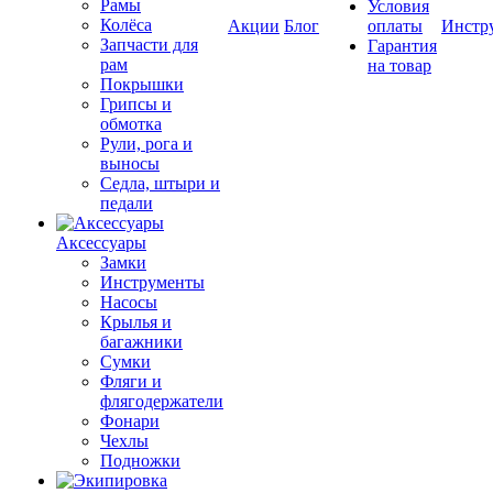
Рамы
Условия
Колёса
Акции
Блог
оплаты
Инстр
Запчасти для
Гарантия
рам
на товар
Покрышки
Грипсы и
обмотка
Рули, рога и
выносы
Седла, штыри и
педали
Аксессуары
Замки
Инструменты
Насосы
Крылья и
багажники
Сумки
Фляги и
флягодержатели
Фонари
Чехлы
Подножки