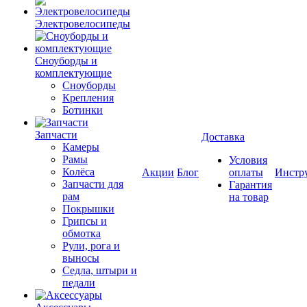
Электровелосипеды
Cноуборды и
комплектующие
Сноуборды
Крепления
Ботинки
Запчасти
Доставка
Камеры
Рамы
Условия
Колёса
Акции
Блог
оплаты
Инстр
Запчасти для
Гарантия
рам
на товар
Покрышки
Грипсы и
обмотка
Рули, рога и
выносы
Седла, штыри и
педали