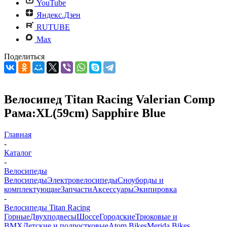
YouTube
Яндекс.Дзен
RUTUBE
Max
Поделиться
Велосипед Titan Racing Valerian Comp
Рама:XL(59cm) Sapphire Blue
Главная
-
Каталог
-
Велосипеды
Велосипеды
Электровелосипеды
Cноуборды и
комплектующие
Запчасти
Аксессуары
Экипировка
-
Велосипеды Titan Racing
Горные
Двухподвесы
Шоссе
Городские
Трюковые и
BMX
Детские и подростковые
Atom Bikes
Merida Bikes