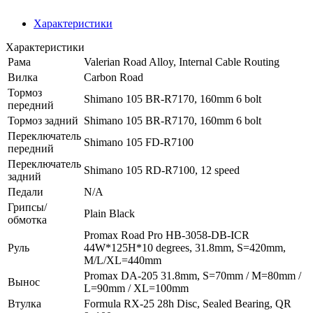
Характеристики
Характеристики
Рама
Valerian Road Alloy, Internal Cable Routing
Вилка
Carbon Road
Тормоз
Shimano 105 BR-R7170, 160mm 6 bolt
передний
Тормоз задний
Shimano 105 BR-R7170, 160mm 6 bolt
Переключатель
Shimano 105 FD-R7100
передний
Переключатель
Shimano 105 RD-R7100, 12 speed
задний
Педали
N/A
Грипсы/
Plain Black
обмотка
Promax Road Pro HB-3058-DB-ICR
Руль
44W*125H*10 degrees, 31.8mm, S=420mm,
M/L/XL=440mm
Promax DA-205 31.8mm, S=70mm / M=80mm /
Вынос
L=90mm / XL=100mm
Втулка
Fоrmulа RX-25 28h Disс, Sеаlеd Веаring, QR