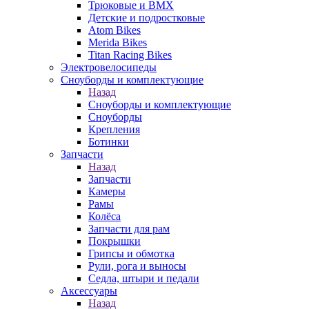
Трюковые и BMX
Детские и подростковые
Atom Bikes
Merida Bikes
Titan Racing Bikes
Электровелосипеды
Cноуборды и комплектующие
Назад
Cноуборды и комплектующие
Сноуборды
Крепления
Ботинки
Запчасти
Назад
Запчасти
Камеры
Рамы
Колёса
Запчасти для рам
Покрышки
Грипсы и обмотка
Рули, рога и выносы
Седла, штыри и педали
Аксессуары
Назад