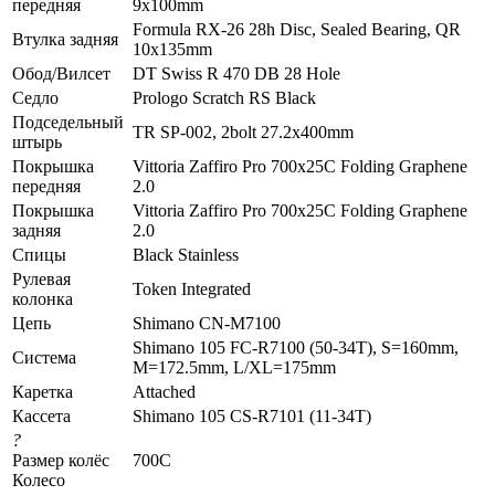
передняя
9х100mm
Fоrmulа RX-26 28h Disс, Sеаlеd Веаring, QR
Втулка задняя
10х135mm
Обод/Вилсет
DT Swiss R 470 DB 28 Hole
Седло
Prologo Scratch RS Black
Подседельный
TR SP-002, 2bolt 27.2x400mm
штырь
Покрышка
Vittoria Zaffiro Pro 700x25C Folding Graphene
передняя
2.0
Покрышка
Vittoria Zaffiro Pro 700x25C Folding Graphene
задняя
2.0
Спицы
Black Stainless
Рулевая
Token Integrated
колонка
Цепь
Shimano CN-M7100
Shimano 105 FC-R7100 (50-34T), S=160mm,
Система
M=172.5mm, L/XL=175mm
Каретка
Attached
Кассета
Shimano 105 CS-R7101 (11-34T)
?
Размер колёс
700C
Колесо