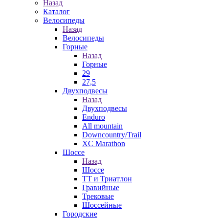
Назад
Каталог
Велосипеды
Назад
Велосипеды
Горные
Назад
Горные
29
27,5
Двухподвесы
Назад
Двухподвесы
Enduro
All mountain
Downcountry/Trail
XC Marathon
Шоссе
Назад
Шоссе
ТТ и Триатлон
Гравийные
Трековые
Шоссейные
Городские