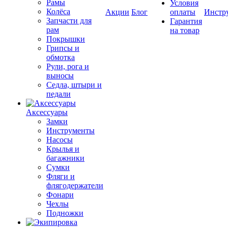
Рамы
Условия
Колёса
Акции
Блог
оплаты
Инстр
Запчасти для
Гарантия
рам
на товар
Покрышки
Грипсы и
обмотка
Рули, рога и
выносы
Седла, штыри и
педали
Аксессуары
Замки
Инструменты
Насосы
Крылья и
багажники
Сумки
Фляги и
флягодержатели
Фонари
Чехлы
Подножки