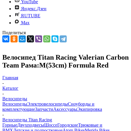
YouTube
Яндекс.Дзен
RUTUBE
Max
Поделиться
Велосипед Titan Racing Valerian Carbon
Team Рама:M(53cm) Formula Red
Главная
-
Каталог
-
Велосипеды
Велосипеды
Электровелосипеды
Cноуборды и
комплектующие
Запчасти
Аксессуары
Экипировка
-
Велосипеды Titan Racing
Горные
Двухподвесы
Шоссе
Городские
Трюковые и
BMX
Детские и подростковые
Atom Bikes
Merida Bikes