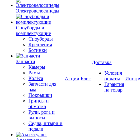
Электровелосипеды
Cноуборды и
комплектующие
Сноуборды
Крепления
Ботинки
Запчасти
Доставка
Камеры
Рамы
Условия
Колёса
Акции
Блог
оплаты
Инстр
Запчасти для
Гарантия
рам
на товар
Покрышки
Грипсы и
обмотка
Рули, рога и
выносы
Седла, штыри и
педали