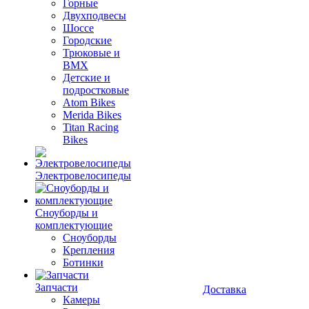
Горные
Двухподвесы
Шоссе
Городские
Трюковые и
BMX
Детские и
подростковые
Atom Bikes
Merida Bikes
Titan Racing
Bikes
Электровелосипеды
Cноуборды и
комплектующие
Сноуборды
Крепления
Ботинки
Запчасти
Доставка
Камеры