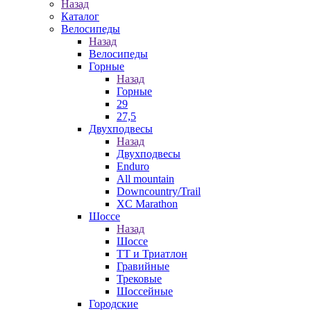
Назад
Каталог
Велосипеды
Назад
Велосипеды
Горные
Назад
Горные
29
27,5
Двухподвесы
Назад
Двухподвесы
Enduro
All mountain
Downcountry/Trail
XC Marathon
Шоссе
Назад
Шоссе
ТТ и Триатлон
Гравийные
Трековые
Шоссейные
Городские