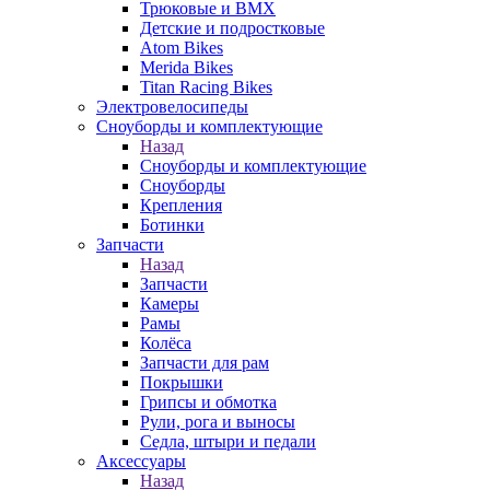
Трюковые и BMX
Детские и подростковые
Atom Bikes
Merida Bikes
Titan Racing Bikes
Электровелосипеды
Cноуборды и комплектующие
Назад
Cноуборды и комплектующие
Сноуборды
Крепления
Ботинки
Запчасти
Назад
Запчасти
Камеры
Рамы
Колёса
Запчасти для рам
Покрышки
Грипсы и обмотка
Рули, рога и выносы
Седла, штыри и педали
Аксессуары
Назад