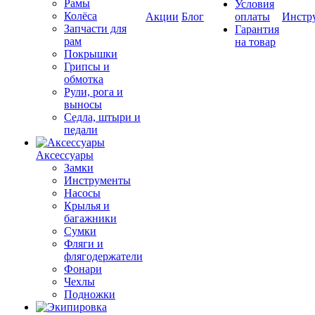
Рамы
Условия
Колёса
Акции
Блог
оплаты
Инстр
Запчасти для
Гарантия
рам
на товар
Покрышки
Грипсы и
обмотка
Рули, рога и
выносы
Седла, штыри и
педали
Аксессуары
Замки
Инструменты
Насосы
Крылья и
багажники
Сумки
Фляги и
флягодержатели
Фонари
Чехлы
Подножки