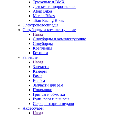
Трюковые и BMX
Детские и подростковые
Atom Bikes
Merida Bikes
Titan Racing Bikes
Электровелосипеды
Cноуборды и комплектующие
Назад
Cноуборды и комплектующие
Сноуборды
Крепления
Ботинки
Запчасти
Назад
Запчасти
Камеры
Рамы
Колёса
Запчасти для рам
Покрышки
Грипсы и обмотка
Рули, рога и выносы
Седла, штыри и педали
Аксессуары
Назад