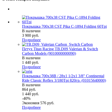
Покрышка 700x38 CST Pika C-1894 Folding 60Tpi
В наличии
3 900
руб.
Подробнее
Петух Titan Racing TB.D09 Valerian & Switch
Carbon Models (9010000000090)
В наличии
1 440
руб.
Подробнее
Покрышка 700x38B / 28x1 1/2х1 3/8" Continental
Ride Classic Reflex 3/180Tpi 820гр. (01015640000)
В наличии
864
руб.
1 440
руб.
-
40
%
Экономия
576
руб.
Подробнее