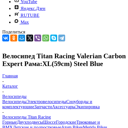
YouTube
Яндекс.Дзен
RUTUBE
Max
Поделиться
Велосипед Titan Racing Valerian Carbon
Expert Рама:XL(59cm) Steel Blue
Главная
-
Каталог
-
Велосипеды
Велосипеды
Электровелосипеды
Cноуборды и
комплектующие
Запчасти
Аксессуары
Экипировка
-
Велосипеды Titan Racing
Горные
Двухподвесы
Шоссе
Городские
Трюковые и
BMX
Детские и подростковые
Atom Bikes
Merida Bikes