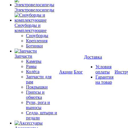
Электровелосипеды
Cноуборды и
комплектующие
Сноуборды
Крепления
Ботинки
Запчасти
Доставка
Камеры
Рамы
Условия
Колёса
Акции
Блог
оплаты
Инстр
Запчасти для
Гарантия
рам
на товар
Покрышки
Грипсы и
обмотка
Рули, рога и
выносы
Седла, штыри и
педали