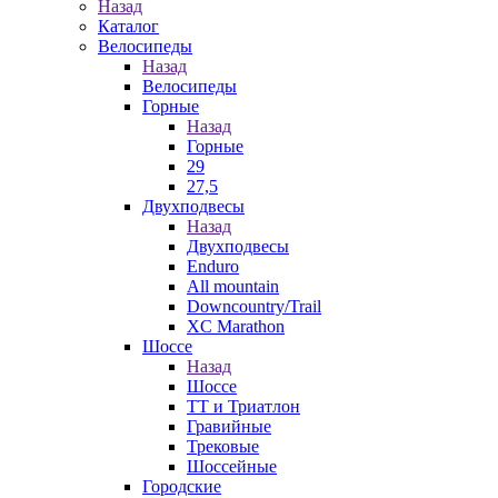
Назад
Каталог
Велосипеды
Назад
Велосипеды
Горные
Назад
Горные
29
27,5
Двухподвесы
Назад
Двухподвесы
Enduro
All mountain
Downcountry/Trail
XC Marathon
Шоссе
Назад
Шоссе
ТТ и Триатлон
Гравийные
Трековые
Шоссейные
Городские