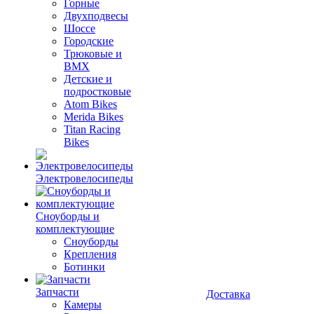
Горные
Двухподвесы
Шоссе
Городские
Трюковые и
BMX
Детские и
подростковые
Atom Bikes
Merida Bikes
Titan Racing
Bikes
Электровелосипеды
Cноуборды и
комплектующие
Сноуборды
Крепления
Ботинки
Запчасти
Доставка
Камеры