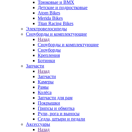
Трюковые и BMX
Детские и подростковые
Atom Bikes
Merida Bikes
Titan Racing Bikes
Электровелосипеды
Cноуборды и комплектующие
Назад
Cноуборды и комплектующие
Сноуборды
Крепления
Ботинки
Запчасти
Назад
Запчасти
Камеры
Рамы
Колёса
Запчасти для рам
Покрышки
Грипсы и обмотка
Рули, рога и выносы
Седла, штыри и педали
Аксессуары
Назад