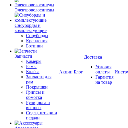
Электровелосипеды
Cноуборды и
комплектующие
Сноуборды
Крепления
Ботинки
Запчасти
Доставка
Камеры
Рамы
Условия
Колёса
Акции
Блог
оплаты
Инстр
Запчасти для
Гарантия
рам
на товар
Покрышки
Грипсы и
обмотка
Рули, рога и
выносы
Седла, штыри и
педали