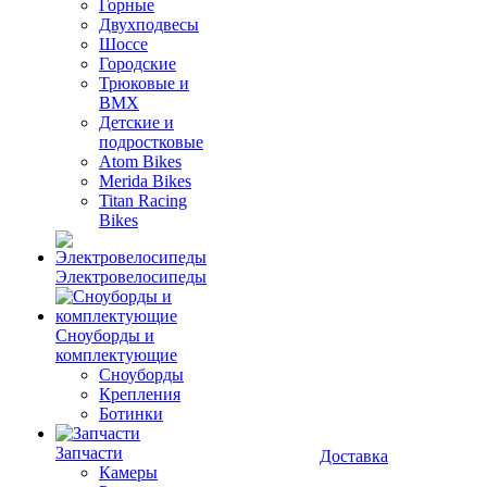
Горные
Двухподвесы
Шоссе
Городские
Трюковые и
BMX
Детские и
подростковые
Atom Bikes
Merida Bikes
Titan Racing
Bikes
Электровелосипеды
Cноуборды и
комплектующие
Сноуборды
Крепления
Ботинки
Запчасти
Доставка
Камеры