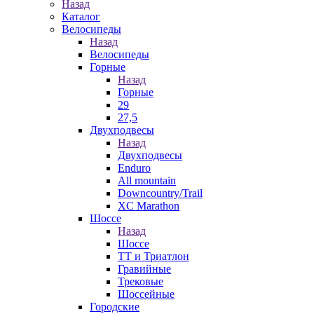
Назад
Каталог
Велосипеды
Назад
Велосипеды
Горные
Назад
Горные
29
27,5
Двухподвесы
Назад
Двухподвесы
Enduro
All mountain
Downcountry/Trail
XC Marathon
Шоссе
Назад
Шоссе
ТТ и Триатлон
Гравийные
Трековые
Шоссейные
Городские