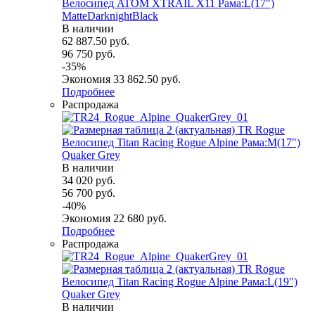
Велосипед ATOM XTRAIL X11 Рама:L(17")
MatteDarknightBlack
В наличии
62 887.50
руб.
96 750
руб.
-
35
%
Экономия
33 862.50
руб.
Подробнее
Распродажа
Велосипед Titan Racing Rogue Alpine Рама:M(17")
Quaker Grey
В наличии
34 020
руб.
56 700
руб.
-
40
%
Экономия
22 680
руб.
Подробнее
Распродажа
Велосипед Titan Racing Rogue Alpine Рама:L(19")
Quaker Grey
В наличии