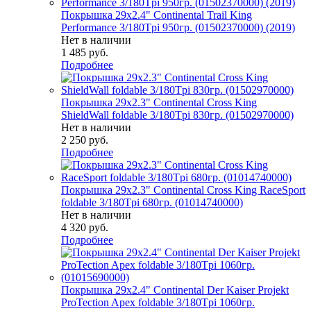
Покрышка 29x2.4" Continental Trail King
Performance 3/180Tpi 950гр. (01502370000) (2019)
Нет в наличии
1 485
руб.
Подробнее
Покрышка 29x2.3" Continental Cross King
ShieldWall foldable 3/180Tpi 830гр. (01502970000)
Нет в наличии
2 250
руб.
Подробнее
Покрышка 29x2.3" Continental Cross King RaceSport
foldable 3/180Tpi 680гр. (01014740000)
Нет в наличии
4 320
руб.
Подробнее
Покрышка 29x2.4" Continental Der Kaiser Projekt
ProTection Apex foldable 3/180Tpi 1060гр.