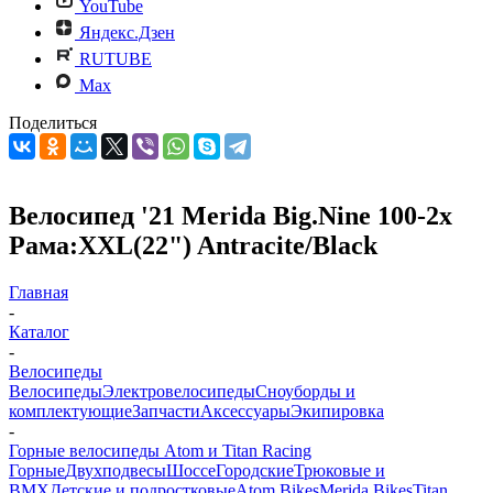
YouTube
Яндекс.Дзен
RUTUBE
Max
Поделиться
Велосипед '21 Merida Big.Nine 100-2x
Рама:XXL(22") Antracite/Black
Главная
-
Каталог
-
Велосипеды
Велосипеды
Электровелосипеды
Cноуборды и
комплектующие
Запчасти
Аксессуары
Экипировка
-
Горные велосипеды Atom и Titan Racing
Горные
Двухподвесы
Шоссе
Городские
Трюковые и
BMX
Детские и подростковые
Atom Bikes
Merida Bikes
Titan