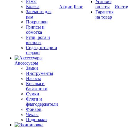
Рамы
Условия
Колёса
Акции
Блог
оплаты
Инстр
Запчасти для
Гарантия
рам
на товар
Покрышки
Грипсы и
обмотка
Рули, рога и
выносы
Седла, штыри и
педали
Аксессуары
Замки
Инструменты
Насосы
Крылья и
багажники
Сумки
Фляги и
флягодержатели
Фонари
Чехлы
Подножки