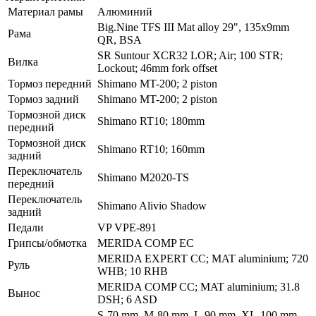
Материал рамы
Алюминий
Big.Nine TFS III Mat alloy 29", 135x9mm
Рама
QR, BSA
SR Suntour XCR32 LOR; Air; 100 STR;
Вилка
Lockout; 46mm fork offset
Тормоз передний
Shimano MT-200; 2 piston
Тормоз задний
Shimano MT-200; 2 piston
Тормозной диск
Shimano RT10; 180mm
передний
Тормозной диск
Shimano RT10; 160mm
задний
Переключатель
Shimano M2020-TS
передний
Переключатель
Shimano Alivio Shadow
задний
Педали
VP VPE-891
Грипсы/обмотка
MERIDA COMP EC
MERIDA EXPERT CC; MAT aluminium; 720
Руль
WHB; 10 RHB
MERIDA COMP CC; MAT aluminium; 31.8
Вынос
DSH; 6 ASD
S-70 mm, M-80 mm, L-90 mm, XL-100 mm,