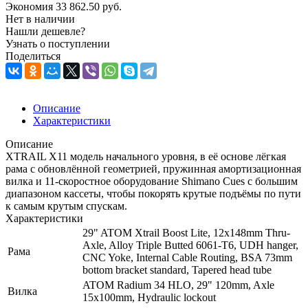
Экономия
33 862.50
руб.
Нет в наличии
Нашли дешевле?
Узнать о поступлении
Поделиться
Описание
Характеристики
Описание
XTRAIL X11 модель начального уровня, в её основе лёгкая
рама с обновлённой геометрией, пружинная амортизационная
вилка и 11-скоростное оборудование Shimano Cues с большим
диапазоном кассеты, чтобы покорять крутые подъёмы по пути
к самым крутым спускам.
Характеристики
29" ATOM Xtrail Boost Lite, 12x148mm Thru-
Axle, Alloy Triple Butted 6061-T6, UDH hanger,
Рама
CNC Yoke, Internal Cable Routing, BSA 73mm
bottom bracket standard, Tapered head tube
ATOM Radium 34 HLO, 29" 120mm, Axle
Вилка
15x100mm, Hydraulic lockout