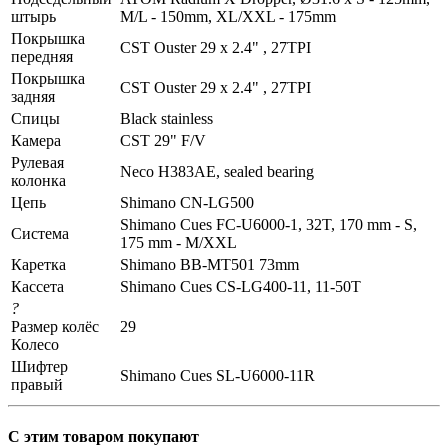
штырь
M/L - 150mm, XL/XXL - 175mm
Покрышка
CST Ouster 29 x 2.4" , 27TPI
передняя
Покрышка
CST Ouster 29 x 2.4" , 27TPI
задняя
Спицы
Black stainless
Камера
CST 29" F/V
Рулевая
Neco H383AE, sealed bearing
колонка
Цепь
Shimano CN-LG500
Shimano Cues FC-U6000-1, 32T, 170 mm - S,
Система
175 mm - M/XXL
Каретка
Shimano BB-MT501 73mm
Кассета
Shimano Cues CS-LG400-11, 11-50T
?
Размер колёс
29
Колесо
Шифтер
Shimano Cues SL-U6000-11R
правый
С этим товаром покупают