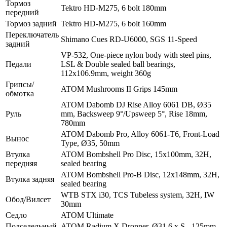
Тормоз
Tektro HD-M275, 6 bolt 180mm
передний
Тормоз задний
Tektro HD-M275, 6 bolt 160mm
Переключатель
Shimano Cues RD-U6000, SGS 11-Speed
задний
VP-532, One-piece nylon body with steel pins,
Педали
LSL & Double sealed ball bearings,
112x106.9mm, weight 360g
Грипсы/
ATOM Mushrooms II Grips 145mm
обмотка
ATOM Dabomb DJ Rise Alloy 6061 DB, Ø35
Руль
mm, Backsweep 9°/Upsweep 5°, Rise 18mm,
780mm
ATOM Dabomb Pro, Alloy 6061-T6, Front-Load
Вынос
Type, Ø35, 50mm
Втулка
ATOM Bombshell Pro Disc, 15x100mm, 32H,
передняя
sealed bearing
ATOM Bombshell Pro-B Disc, 12x148mm, 32H,
Втулка задняя
sealed bearing
WTB STX i30, TCS Tubeless system, 32H, IW
Обод/Вилсет
30mm
Седло
ATOM Ultimate
Подседельный
ATOM Radium X Dropper, Ø31.6 x S - 125mm,