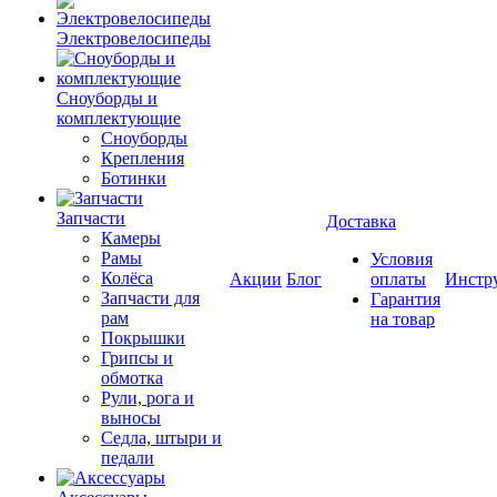
Электровелосипеды
Cноуборды и
комплектующие
Сноуборды
Крепления
Ботинки
Запчасти
Доставка
Камеры
Рамы
Условия
Колёса
Акции
Блог
оплаты
Инстр
Запчасти для
Гарантия
рам
на товар
Покрышки
Грипсы и
обмотка
Рули, рога и
выносы
Седла, штыри и
педали