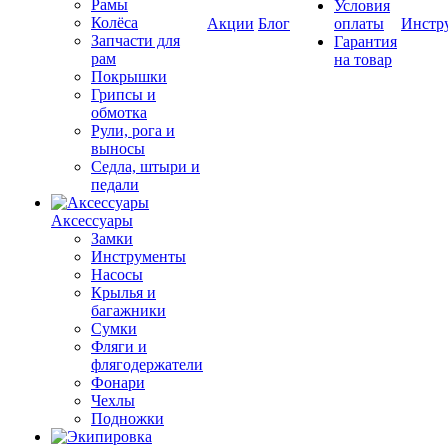
Рамы
Условия
Колёса
Акции
Блог
оплаты
Инстр
Запчасти для
Гарантия
рам
на товар
Покрышки
Грипсы и
обмотка
Рули, рога и
выносы
Седла, штыри и
педали
Аксессуары
Замки
Инструменты
Насосы
Крылья и
багажники
Сумки
Фляги и
флягодержатели
Фонари
Чехлы
Подножки