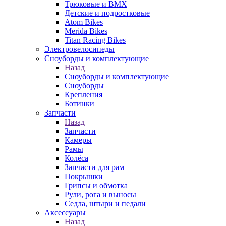
Трюковые и BMX
Детские и подростковые
Atom Bikes
Merida Bikes
Titan Racing Bikes
Электровелосипеды
Cноуборды и комплектующие
Назад
Cноуборды и комплектующие
Сноуборды
Крепления
Ботинки
Запчасти
Назад
Запчасти
Камеры
Рамы
Колёса
Запчасти для рам
Покрышки
Грипсы и обмотка
Рули, рога и выносы
Седла, штыри и педали
Аксессуары
Назад