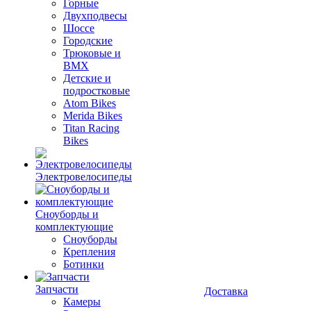
Горные
Двухподвесы
Шоссе
Городские
Трюковые и
BMX
Детские и
подростковые
Atom Bikes
Merida Bikes
Titan Racing
Bikes
Электровелосипеды
Cноуборды и
комплектующие
Сноуборды
Крепления
Ботинки
Запчасти
Доставка
Камеры