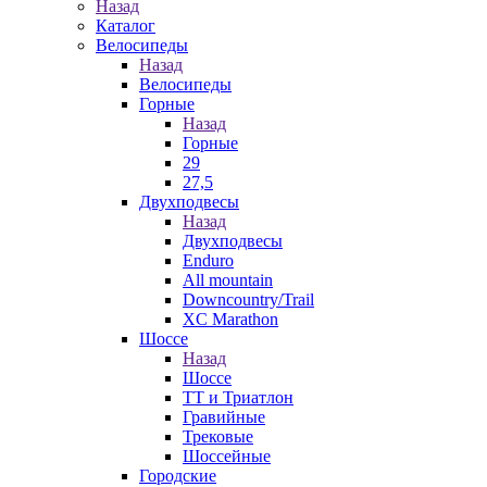
Назад
Каталог
Велосипеды
Назад
Велосипеды
Горные
Назад
Горные
29
27,5
Двухподвесы
Назад
Двухподвесы
Enduro
All mountain
Downcountry/Trail
XC Marathon
Шоссе
Назад
Шоссе
ТТ и Триатлон
Гравийные
Трековые
Шоссейные
Городские