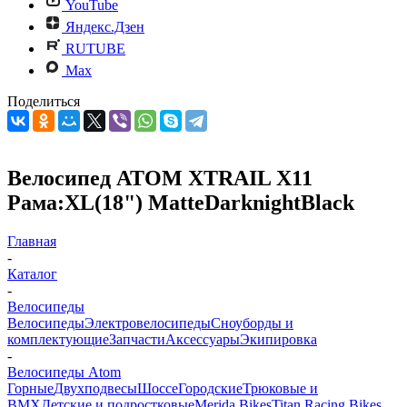
YouTube
Яндекс.Дзен
RUTUBE
Max
Поделиться
Велосипед ATOM XTRAIL X11
Рама:XL(18") MatteDarknightBlack
Главная
-
Каталог
-
Велосипеды
Велосипеды
Электровелосипеды
Cноуборды и
комплектующие
Запчасти
Аксессуары
Экипировка
-
Велосипеды Atom
Горные
Двухподвесы
Шоссе
Городские
Трюковые и
BMX
Детские и подростковые
Merida Bikes
Titan Racing Bikes