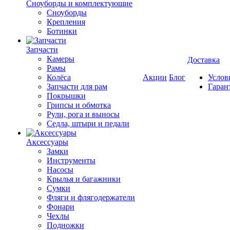
Cноуборды и комплектующие
Сноуборды
Крепления
Ботинки
Запчасти
Камеры
Доставка
Рамы
Колёса
Акции
Блог
Услов
Запчасти для рам
Гаран
Покрышки
Грипсы и обмотка
Рули, рога и выносы
Седла, штыри и педали
Аксессуары
Замки
Инструменты
Насосы
Крылья и багажники
Сумки
Фляги и флягодержатели
Фонари
Чехлы
Подножки