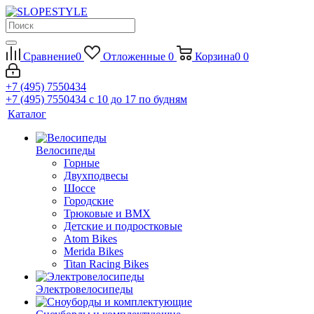
Сравнение
0
Отложенные
0
Корзина
0
0
+7 (495) 7550434
+7 (495) 7550434
с 10 до 17 по будням
Каталог
Велосипеды
Горные
Двухподвесы
Шоссе
Городские
Трюковые и BMX
Детские и подростковые
Atom Bikes
Merida Bikes
Titan Racing Bikes
Электровелосипеды