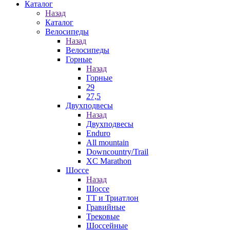
Каталог
Назад
Каталог
Велосипеды
Назад
Велосипеды
Горные
Назад
Горные
29
27,5
Двухподвесы
Назад
Двухподвесы
Enduro
All mountain
Downcountry/Trail
XC Marathon
Шоссе
Назад
Шоссе
ТТ и Триатлон
Гравийные
Трековые
Шоссейные