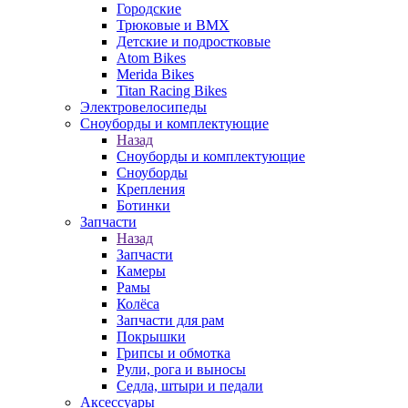
Городские
Трюковые и BMX
Детские и подростковые
Atom Bikes
Merida Bikes
Titan Racing Bikes
Электровелосипеды
Cноуборды и комплектующие
Назад
Cноуборды и комплектующие
Сноуборды
Крепления
Ботинки
Запчасти
Назад
Запчасти
Камеры
Рамы
Колёса
Запчасти для рам
Покрышки
Грипсы и обмотка
Рули, рога и выносы
Седла, штыри и педали
Аксессуары