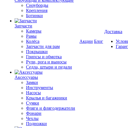
Cноуборды и комплектующие
Сноуборды
Крепления
Ботинки
Запчасти
Камеры
Доставка
Рамы
Колёса
Акции
Блог
Услов
Запчасти для рам
Гаран
Покрышки
Грипсы и обмотка
Рули, рога и выносы
Седла, штыри и педали
Аксессуары
Замки
Инструменты
Насосы
Крылья и багажники
Сумки
Фляги и флягодержатели
Фонари
Чехлы
Подножки