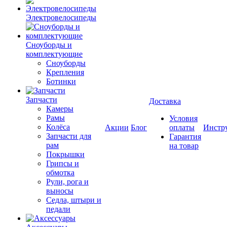
Электровелосипеды
Cноуборды и
комплектующие
Сноуборды
Крепления
Ботинки
Запчасти
Доставка
Камеры
Рамы
Условия
Колёса
Акции
Блог
оплаты
Инстр
Запчасти для
Гарантия
рам
на товар
Покрышки
Грипсы и
обмотка
Рули, рога и
выносы
Седла, штыри и
педали