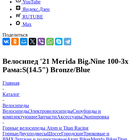
YouTube
Яндекс.Дзен
RUTUBE
Max
Поделиться
Велосипед '21 Merida Big.Nine 100-3x
Рама:S(14.5") Bronze/Blue
Главная
-
Каталог
-
Велосипеды
Велосипеды
Электровелосипеды
Cноуборды и
комплектующие
Запчасти
Аксессуары
Экипировка
-
Горные велосипеды Atom и Titan Racing
Горные
Двухподвесы
Шоссе
Городские
Трюковые и
BMX
Детские и подростковые
Atom Bikes
Merida Bikes
Titan