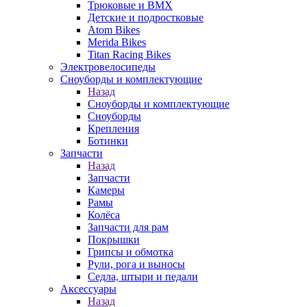
Трюковые и BMX
Детские и подростковые
Atom Bikes
Merida Bikes
Titan Racing Bikes
Электровелосипеды
Cноуборды и комплектующие
Назад
Cноуборды и комплектующие
Сноуборды
Крепления
Ботинки
Запчасти
Назад
Запчасти
Камеры
Рамы
Колёса
Запчасти для рам
Покрышки
Грипсы и обмотка
Рули, рога и выносы
Седла, штыри и педали
Аксессуары
Назад