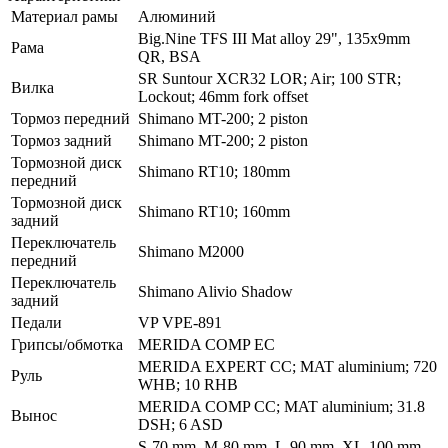
Материал рамы
Алюминий
Big.Nine TFS III Mat alloy 29", 135x9mm
Рама
QR, BSA
SR Suntour XCR32 LOR; Air; 100 STR;
Вилка
Lockout; 46mm fork offset
Тормоз передний
Shimano MT-200; 2 piston
Тормоз задний
Shimano MT-200; 2 piston
Тормозной диск
Shimano RT10; 180mm
передний
Тормозной диск
Shimano RT10; 160mm
задний
Переключатель
Shimano M2000
передний
Переключатель
Shimano Alivio Shadow
задний
Педали
VP VPE-891
Грипсы/обмотка
MERIDA COMP EC
MERIDA EXPERT CC; MAT aluminium; 720
Руль
WHB; 10 RHB
MERIDA COMP CC; MAT aluminium; 31.8
Вынос
DSH; 6 ASD
S-70 mm, M-80 mm, L-90 mm, XL-100 mm,