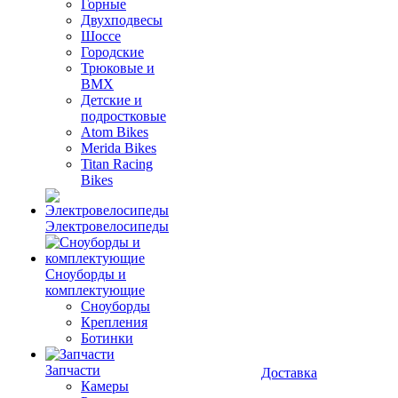
Горные
Двухподвесы
Шоссе
Городские
Трюковые и
BMX
Детские и
подростковые
Atom Bikes
Merida Bikes
Titan Racing
Bikes
Электровелосипеды
Cноуборды и
комплектующие
Сноуборды
Крепления
Ботинки
Запчасти
Доставка
Камеры