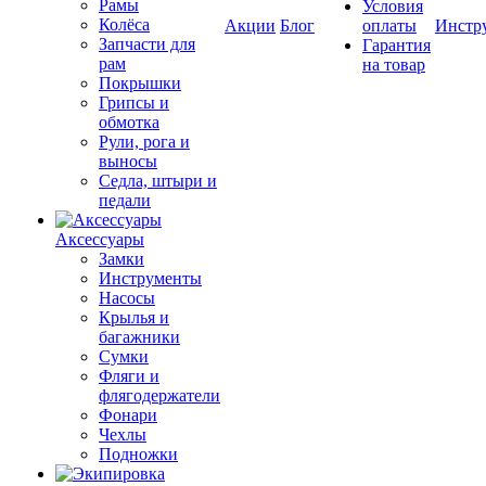
Рамы
Условия
Колёса
Акции
Блог
оплаты
Инстр
Запчасти для
Гарантия
рам
на товар
Покрышки
Грипсы и
обмотка
Рули, рога и
выносы
Седла, штыри и
педали
Аксессуары
Замки
Инструменты
Насосы
Крылья и
багажники
Сумки
Фляги и
флягодержатели
Фонари
Чехлы
Подножки