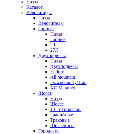
Назад
Каталог
Велосипеды
Назад
Велосипеды
Горные
Назад
Горные
29
27,5
Двухподвесы
Назад
Двухподвесы
Enduro
All mountain
Downcountry/Trail
XC Marathon
Шоссе
Назад
Шоссе
ТТ и Триатлон
Гравийные
Трековые
Шоссейные
Городские