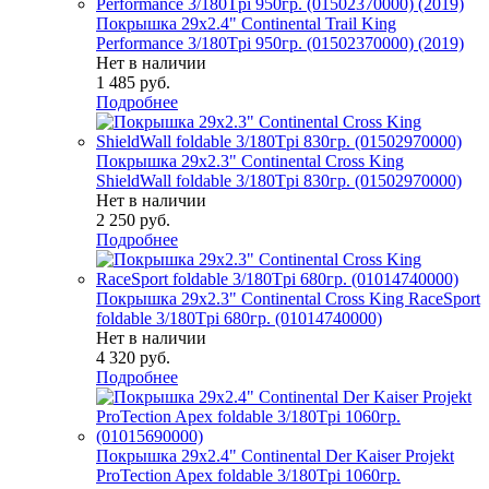
Покрышка 29x2.4" Continental Trail King
Performance 3/180Tpi 950гр. (01502370000) (2019)
Нет в наличии
1 485
руб.
Подробнее
Покрышка 29x2.3" Continental Cross King
ShieldWall foldable 3/180Tpi 830гр. (01502970000)
Нет в наличии
2 250
руб.
Подробнее
Покрышка 29x2.3" Continental Cross King RaceSport
foldable 3/180Tpi 680гр. (01014740000)
Нет в наличии
4 320
руб.
Подробнее
Покрышка 29x2.4" Continental Der Kaiser Projekt
ProTection Apex foldable 3/180Tpi 1060гр.