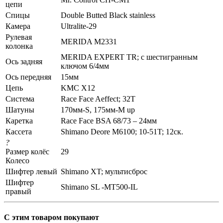
цепи
Спицы
Double Butted Black stainless
Камера
Ultralite-29
Рулевая
MERIDA M2331
колонка
MERIDA EXPERT TR; c шестигранным
Ось задняя
ключом 6/4мм
Ось передняя
15мм
Цепь
KMC X12
Система
Race Face Aeffect; 32T
Шатуны
170мм-S, 175мм-M up
Каретка
Race Face BSA 68/73 – 24мм
Кассета
Shimano Deore M6100; 10-51T; 12ск.
?
Размер колёс
29
Колесо
Шифтер левый
Shimano XT; мультисброс
Шифтер
Shimano SL -MT500-IL
правый
С этим товаром покупают