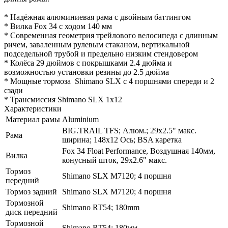
* Надёжная алюминиевая рама с двойным баттингом
* Вилка Fox 34 с ходом 140 мм
* Современная геометрия трейлового велосипеда с длинным
ричем, заваленным рулевым стаканом, вертикальной
подседельной трубой и предельно низким стендовером
* Колёса 29 дюймов с покрышками 2.4 дюйма и
возможностью установки резины до 2.5 дюйма
* Мощные тормоза Shimano SLX с 4 поршнями спереди и 2
сзади
* Трансмиссия Shimano SLX 1x12
Характеристики
Материал рамы
Aluminium
BIG.TRAIL TFS; Алюм.; 29x2.5" макс.
Рама
ширина; 148x12 Ось; BSA каретка
Fox 34 Float Performance, Воздушная 140мм,
Вилка
конусный шток, 29x2.6" макс.
Тормоз
Shimano SLX M7120; 4 поршня
передний
Тормоз задний
Shimano SLX M7120; 4 поршня
Тормозной
Shimano RT54; 180mm
диск передний
Тормозной
Shimano RT54; 180мм