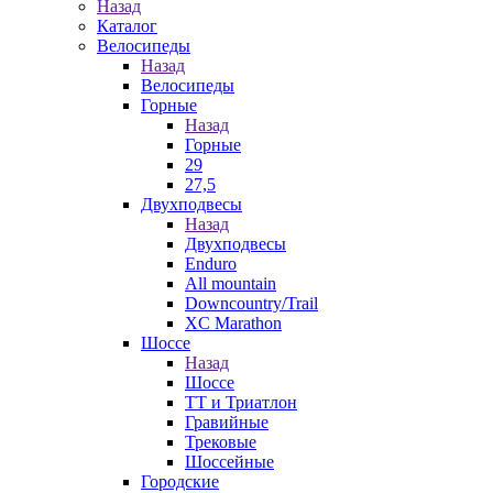
Назад
Каталог
Велосипеды
Назад
Велосипеды
Горные
Назад
Горные
29
27,5
Двухподвесы
Назад
Двухподвесы
Enduro
All mountain
Downcountry/Trail
XC Marathon
Шоссе
Назад
Шоссе
ТТ и Триатлон
Гравийные
Трековые
Шоссейные
Городские