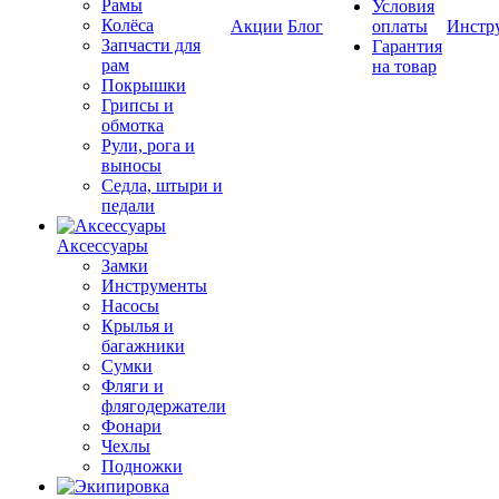
Рамы
Условия
Колёса
Акции
Блог
оплаты
Инстр
Запчасти для
Гарантия
рам
на товар
Покрышки
Грипсы и
обмотка
Рули, рога и
выносы
Седла, штыри и
педали
Аксессуары
Замки
Инструменты
Насосы
Крылья и
багажники
Сумки
Фляги и
флягодержатели
Фонари
Чехлы
Подножки