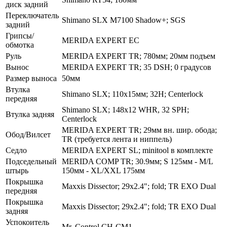
диск задний
Переключатель
Shimano SLX M7100 Shadow+; SGS
задний
Грипсы/
MERIDA EXPERT EC
обмотка
Руль
MERIDA EXPERT TR; 780мм; 20мм подъем
Вынос
MERIDA EXPERT TR; 35 DSH; 0 градусов
Размер выноса
50мм
Втулка
Shimano SLX; 110x15мм; 32H; Centerlock
передняя
Shimano SLX; 148x12 WHR, 32 SPH;
Втулка задняя
Centerlock
MERIDA EXPERT TR; 29мм вн. шир. обода;
Обод/Вилсет
TR (требуется лента и ниппель)
Седло
MERIDA EXPERT SL; minitool в комплекте
Подседельный
MERIDA COMP TR; 30.9мм; S 125мм - M/L
штырь
150мм - XL/XXL 175мм
Покрышка
Maxxis Dissector; 29x2.4"; fold; TR EXO Dual
передняя
Покрышка
Maxxis Dissector; 29x2.4"; fold; TR EXO Dual
задняя
Успокоитель
Mr. Control CH-CM1