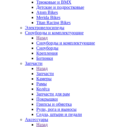
Трюковые и BMX
Детские и подростковые
Atom Bikes
Merida Bikes
Titan Racing Bikes
Электровелосипеды
Cноуборды и комплектующие
Назад
Cноуборды и комплектующие
Сноуборды
Крепления
Ботинки
Запчасти
Назад
Запчасти
Камеры
Рамы
Колёса
Запчасти для рам
Покрышки
Грипсы и обмотка
Рули, рога и выносы
Седла, штыри и педали
Аксессуары
Назад