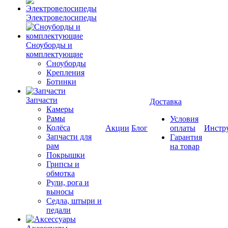
Электровелосипеды
Cноуборды и
комплектующие
Сноуборды
Крепления
Ботинки
Запчасти
Доставка
Камеры
Рамы
Условия
Колёса
Акции
Блог
оплаты
Инстр
Запчасти для
Гарантия
рам
на товар
Покрышки
Грипсы и
обмотка
Рули, рога и
выносы
Седла, штыри и
педали