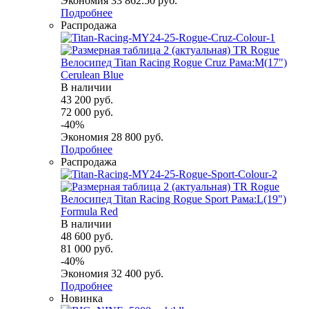
Экономия
33 862.50
руб.
Подробнее
Распродажа
Велосипед Titan Racing Rogue Cruz Рама:M(17")
Cerulean Blue
В наличии
43 200
руб.
72 000
руб.
-
40
%
Экономия
28 800
руб.
Подробнее
Распродажа
Велосипед Titan Racing Rogue Sport Рама:L(19")
Formula Red
В наличии
48 600
руб.
81 000
руб.
-
40
%
Экономия
32 400
руб.
Подробнее
Новинка