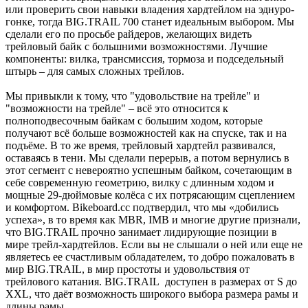
или проверить свои навыки владения хардтейлом на эднуро-
гонке, тогда BIG.TRAIL 700 станет идеальным выбором. Мы
сделали его по просьбе райдеров, желающих видеть
трейловый байк с большними возможностями. Лучшие
компоненты: вилка, трансмиссия, тормоза и подседельный
штырь – для самых сложных трейлов.
Мы привыкли к тому, что "удовольствие на трейле" и
"возможности на трейле" – всё это относится к
полноподвесочным байкам с большим ходом, которые
получают всё больше возможностей как на спуске, так и на
подъёме. В то же время, трейловый хардтейл развивался,
оставаясь в тени. Мы сделали перерыв, а потом вернулись в
этот сегмент с невероятно успешным байком, сочетающим в
себе современную геометрию, вилку с длинным ходом и
мощные 29-дюймовые колёса с их потрясающим сцеплением
и комфортом. Bikeboard.cc подтвердил, что мы «добились
успеха», в то время как MBR, IMB и многие другие признали,
что BIG.TRAIL прочно занимает лидирующие позиции в
мире трейл-хардтейлов. Если вы не слышали о ней или еще не
являетесь ее счастливым обладателем, то добро пожаловать в
мир BIG.TRAIL, в мир простоты и удовольствия от
трейлового катания. BIG.TRAIL доступен в размерах от S до
XXL, что даёт возможность широкого выбора размера рамы и
длины рамы.