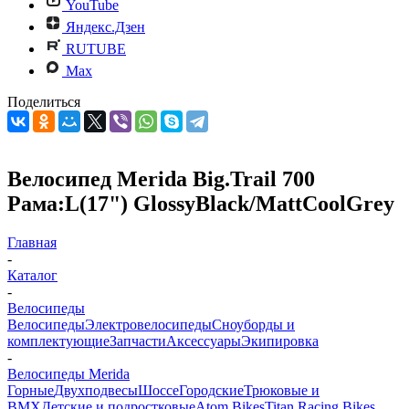
YouTube
Яндекс.Дзен
RUTUBE
Max
Поделиться
Велосипед Merida Big.Trail 700
Рама:L(17") GlossyBlack/MattCoolGrey
Главная
-
Каталог
-
Велосипеды
Велосипеды
Электровелосипеды
Cноуборды и
комплектующие
Запчасти
Аксессуары
Экипировка
-
Велосипеды Merida
Горные
Двухподвесы
Шоссе
Городские
Трюковые и
BMX
Детские и подростковые
Atom Bikes
Titan Racing Bikes