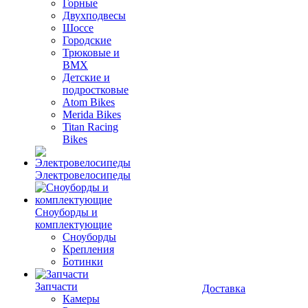
Горные
Двухподвесы
Шоссе
Городские
Трюковые и
BMX
Детские и
подростковые
Atom Bikes
Merida Bikes
Titan Racing
Bikes
Электровелосипеды
Cноуборды и
комплектующие
Сноуборды
Крепления
Ботинки
Запчасти
Доставка
Камеры