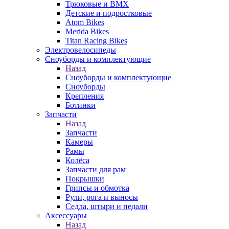
Трюковые и BMX
Детские и подростковые
Atom Bikes
Merida Bikes
Titan Racing Bikes
Электровелосипеды
Cноуборды и комплектующие
Назад
Cноуборды и комплектующие
Сноуборды
Крепления
Ботинки
Запчасти
Назад
Запчасти
Камеры
Рамы
Колёса
Запчасти для рам
Покрышки
Грипсы и обмотка
Рули, рога и выносы
Седла, штыри и педали
Аксессуары
Назад