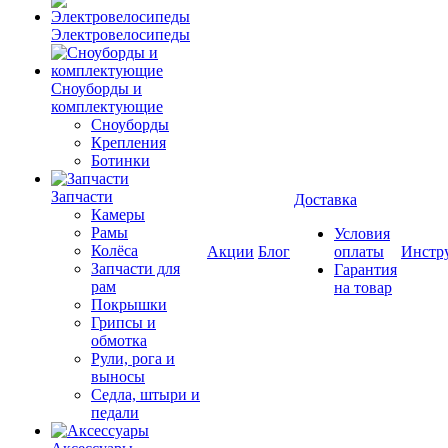
Электровелосипеды
Cноуборды и
комплектующие
Сноуборды
Крепления
Ботинки
Запчасти
Доставка
Камеры
Рамы
Условия
Колёса
Акции
Блог
оплаты
Инстр
Запчасти для
Гарантия
рам
на товар
Покрышки
Грипсы и
обмотка
Рули, рога и
выносы
Седла, штыри и
педали