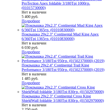
ProTection Apex foldable 3/180Tpi 1000гр.
(01015730000)
Нет в наличии
5 400
руб.
Подробнее
Покрышка 29x2.3" Continental Mud King Apex
6/360Tpi 1365гр. (01010830000)
Нет в наличии
6 030
руб.
Подробнее
Покрышка 29x2.4" Continental Trail King
Performance 3/180Tpi 950гр. (01502370000) (2019)
Нет в наличии
1 485
руб.
Подробнее
Покрышка 29x2.3" Continental Cross King
ShieldWall foldable 3/180Tpi 830гр. (01502970000)
Нет в наличии
2 250
руб.