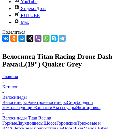
YouTube
Яндекс.Дзен
RUTUBE
Max
Поделиться
Велосипед Titan Racing Drone Dash
Рама:L(19") Quaker Grey
Главная
-
Каталог
-
Велосипеды
Велосипеды
Электровелосипеды
Cноуборды и
комплектующие
Запчасти
Аксессуары
Экипировка
-
Велосипеды Titan Racing
Горные
Двухподвесы
Шоссе
Городские
Трюковые и
BMX
Детские и подростковые
Atom Bikes
Merida Bikes