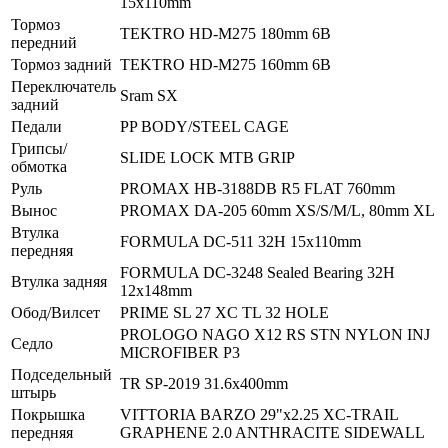
15x110mm
Тормоз
TEKTRO HD-M275 180mm 6B
передний
Тормоз задний
TEKTRO HD-M275 160mm 6B
Переключатель
Sram SX
задний
Педали
PP BODY/STEEL CAGE
Грипсы/
SLIDE LOCK MTB GRIP
обмотка
Руль
PROMAX HB-3188DB R5 FLAT 760mm
Вынос
PROMAX DA-205 60mm XS/S/M/L, 80mm XL
Втулка
FORMULA DC-511 32H 15x110mm
передняя
FORMULA DC-3248 Sealed Bearing 32H
Втулка задняя
12x148mm
Обод/Вилсет
PRIME SL 27 XC TL 32 HOLE
PROLOGO NAGO X12 RS STN NYLON INJ
Седло
MICROFIBER P3
Подседельный
TR SP-2019 31.6x400mm
штырь
Покрышка
VITTORIA BARZO 29"x2.25 XC-TRAIL
передняя
GRAPHENE 2.0 ANTHRACITE SIDEWALL