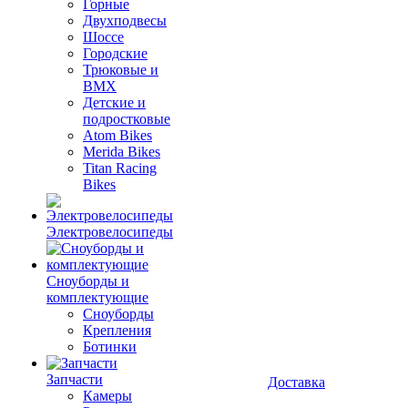
Горные
Двухподвесы
Шоссе
Городские
Трюковые и
BMX
Детские и
подростковые
Atom Bikes
Merida Bikes
Titan Racing
Bikes
Электровелосипеды
Cноуборды и
комплектующие
Сноуборды
Крепления
Ботинки
Запчасти
Доставка
Камеры