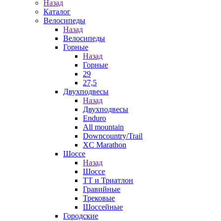
Назад
Каталог
Велосипеды
Назад
Велосипеды
Горные
Назад
Горные
29
27,5
Двухподвесы
Назад
Двухподвесы
Enduro
All mountain
Downcountry/Trail
XC Marathon
Шоссе
Назад
Шоссе
ТТ и Триатлон
Гравийные
Трековые
Шоссейные
Городские