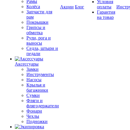
Рамы
Условия
Колёса
Акции
Блог
оплаты
Инстр
Запчасти для
Гарантия
рам
на товар
Покрышки
Грипсы и
обмотка
Рули, рога и
выносы
Седла, штыри и
педали
Аксессуары
Замки
Инструменты
Насосы
Крылья и
багажники
Сумки
Фляги и
флягодержатели
Фонари
Чехлы
Подножки