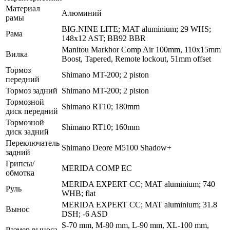
Материал
Алюминий
рамы
BIG.NINE LITE; MAT aluminium; 29 WHS;
Рама
148x12 AST; BB92 BBR
Manitou Markhor Comp Air 100mm, 110x15mm
Вилка
Boost, Tapered, Remote lockout, 51mm offset
Тормоз
Shimano MT-200; 2 piston
передний
Тормоз задний
Shimano MT-200; 2 piston
Тормозной
Shimano RT10; 180mm
диск передний
Тормозной
Shimano RT10; 160mm
диск задний
Переключатель
Shimano Deore M5100 Shadow+
задний
Грипсы/
MERIDA COMP EC
обмотка
MERIDA EXPERT CC; MAT aluminium; 740
Руль
WHB; flat
MERIDA EXPERT CC; MAT aluminium; 31.8
Вынос
DSH; -6 ASD
S-70 mm, M-80 mm, L-90 mm, XL-100 mm,
Размер выноса