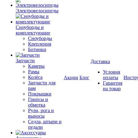
Электровелосипеды
Cноуборды и
комплектующие
Сноуборды
Крепления
Ботинки
Запчасти
Доставка
Камеры
Рамы
Условия
Колёса
Акции
Блог
оплаты
Инстр
Запчасти для
Гарантия
рам
на товар
Покрышки
Грипсы и
обмотка
Рули, рога и
выносы
Седла, штыри и
педали