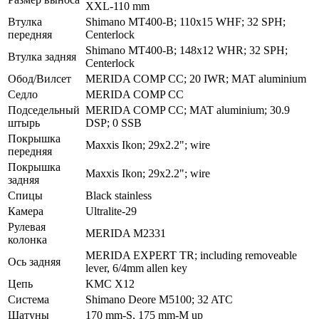
XXL-110 mm
Втулка
Shimano MT400-B; 110x15 WHF; 32 SPH;
передняя
Centerlock
Shimano MT400-B; 148x12 WHR; 32 SPH;
Втулка задняя
Centerlock
Обод/Вилсет
MERIDA COMP CC; 20 IWR; MAT aluminium
Седло
MERIDA COMP CC
Подседельный
MERIDA COMP CC; MAT aluminium; 30.9
штырь
DSP; 0 SSB
Покрышка
Maxxis Ikon; 29x2.2"; wire
передняя
Покрышка
Maxxis Ikon; 29x2.2"; wire
задняя
Спицы
Black stainless
Камера
Ultralite-29
Рулевая
MERIDA M2331
колонка
MERIDA EXPERT TR; including removeable
Ось задняя
lever, 6/4mm allen key
Цепь
KMC X12
Система
Shimano Deore M5100; 32 ATC
Шатуны
170 mm-S, 175 mm-M up