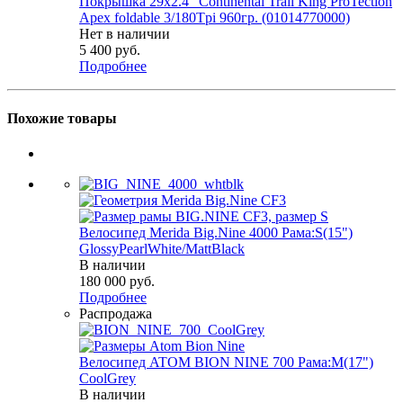
Покрышка 29x2.4" Continental Trail King ProTection
Apex foldable 3/180Tpi 960гр. (01014770000)
Нет в наличии
5 400
руб.
Подробнее
Похожие товары
Велосипед Merida Big.Nine 4000 Рама:S(15")
GlossyPearlWhite/MattBlack
В наличии
180 000
руб.
Подробнее
Распродажа
Велосипед ATOM BION NINE 700 Рама:M(17")
СoolGrey
В наличии