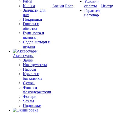
Рамы
Условия
Колёса
Акции
Блог
оплаты
Инстр
Запчасти для
Гарантия
рам
на товар
Покрышки
Грипсы и
обмотка
Рули, рога и
выносы
Седла, штыри и
педали
Аксессуары
Замки
Инструменты
Насосы
Крылья и
багажники
Сумки
Фляги и
флягодержатели
Фонари
Чехлы
Подножки