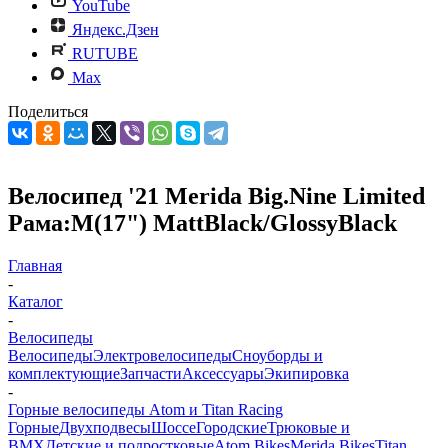
YouTube
Яндекс.Дзен
RUTUBE
Max
Поделиться
Велосипед '21 Merida Big.Nine Limited
Рама:M(17") MattBlack/GlossyBlack
Главная
-
Каталог
-
Велосипеды
Велосипеды
Электровелосипеды
Cноуборды и
комплектующие
Запчасти
Аксессуары
Экипировка
-
Горные велосипеды Atom и Titan Racing
Горные
Двухподвесы
Шоссе
Городские
Трюковые и
BMX
Детские и подростковые
Atom Bikes
Merida Bikes
Titan