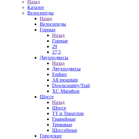
Назад
Каталог
Велосипеды
Назад
Велосипеды
Горные
Назад
Горные
29
27,5
Двухподвесы
Назад
Двухподвесы
Enduro
All mountain
Downcountry/Trail
XC Marathon
Шоссе
Назад
Шоссе
ТТ и Триатлон
Гравийные
Трековые
Шоссейные
Городские