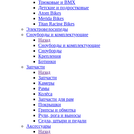
Трюковые и BMX
Детские и подростковые
Atom Bikes
Merida Bikes
Titan Racing Bikes
Электровелосипеды
Cноуборды и комплектующие
Назад
Cноуборды и комплектующие
Сноуборды
Крепления
Ботинки
Запчасти
Назад
Запчасти
Камеры
Рамы
Колёса
Запчасти для рам
Покрышки
Грипсы и обмотка
Рули, рога и выносы
Седла, штыри и педали
Аксессуары
Назад