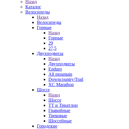
Назад
Каталог
Велосипеды
Назад
Велосипеды
Горные
Назад
Горные
29
27,5
Двухподвесы
Назад
Двухподвесы
Enduro
All mountain
Downcountry/Trail
XC Marathon
Шоссе
Назад
Шоссе
ТТ и Триатлон
Гравийные
Трековые
Шоссейные
Городские