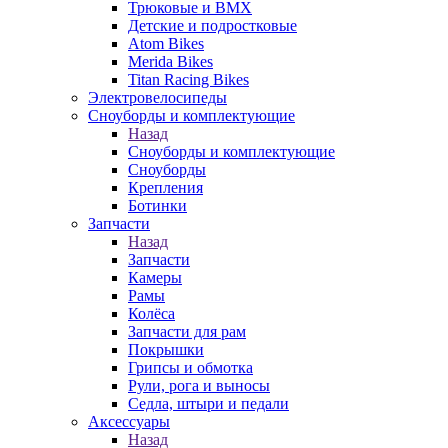
Трюковые и BMX
Детские и подростковые
Atom Bikes
Merida Bikes
Titan Racing Bikes
Электровелосипеды
Cноуборды и комплектующие
Назад
Cноуборды и комплектующие
Сноуборды
Крепления
Ботинки
Запчасти
Назад
Запчасти
Камеры
Рамы
Колёса
Запчасти для рам
Покрышки
Грипсы и обмотка
Рули, рога и выносы
Седла, штыри и педали
Аксессуары
Назад