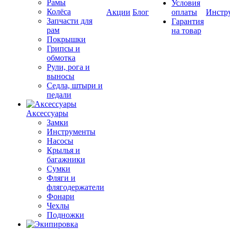
Рамы
Условия
Колёса
Акции
Блог
оплаты
Инстр
Запчасти для
Гарантия
рам
на товар
Покрышки
Грипсы и
обмотка
Рули, рога и
выносы
Седла, штыри и
педали
Аксессуары
Замки
Инструменты
Насосы
Крылья и
багажники
Сумки
Фляги и
флягодержатели
Фонари
Чехлы
Подножки