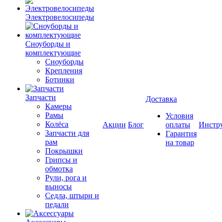
Электровелосипеды
Cноуборды и
комплектующие
Сноуборды
Крепления
Ботинки
Запчасти
Доставка
Камеры
Рамы
Условия
Колёса
Акции
Блог
оплаты
Инстр
Запчасти для
Гарантия
рам
на товар
Покрышки
Грипсы и
обмотка
Рули, рога и
выносы
Седла, штыри и
педали