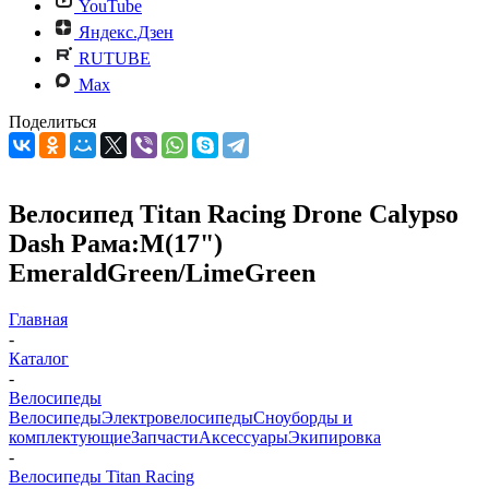
YouTube
Яндекс.Дзен
RUTUBE
Max
Поделиться
Велосипед Titan Racing Drone Calypso
Dash Рама:M(17")
EmeraldGreen/LimeGreen
Главная
-
Каталог
-
Велосипеды
Велосипеды
Электровелосипеды
Cноуборды и
комплектующие
Запчасти
Аксессуары
Экипировка
-
Велосипеды Titan Racing