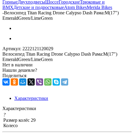
Горные
Двухподвесы
Шоссе
Городские
Трюковые и
BMX
Детские и подростковые
Atom Bikes
Merida Bikes
-
Велосипед Titan Racing Drone Calypso Dash Рама:M(17")
EmeraldGreen/LimeGreen
Артикул:
2222121120029
Велосипед Titan Racing Drone Calypso Dash Рама:M(17")
EmeraldGreen/LimeGreen
Нет в наличии
Нашли дешевле?
Поделиться
Характеристики
Характеристики
?
Размер колёс
29
Колесо