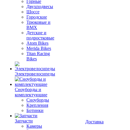
Горные
Двухподвесы
Шоссе
Городские
Трюковые и
BMX
Детские и
подростковые
Atom Bikes
Merida Bikes
Titan Racing
Bikes
Электровелосипеды
Cноуборды и
комплектующие
Сноуборды
Крепления
Ботинки
Запчасти
Доставка
Камеры